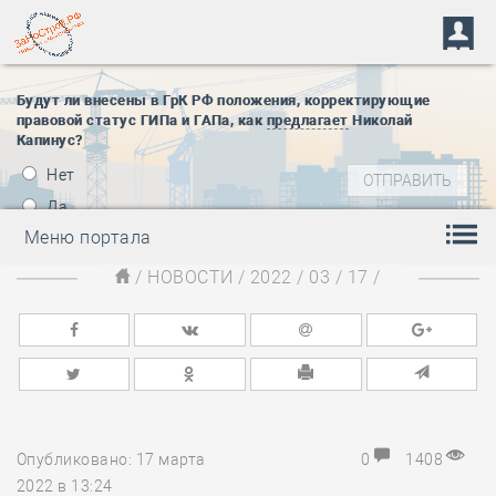
Будут ли внесены в ГрК РФ положения, корректирующие
правовой статус ГИПа и ГАПа, как
предлагает
Николай
Капинус?
Нет
Да
Меню портала
/
НОВОСТИ
/
2022
/
03
/
17
/
Опубликовано: 17 марта
0
1408
2022 в 13:24