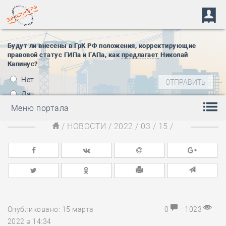
Будут ли внесены в ГрК РФ положения, корректирующие
правовой статус ГИПа и ГАПа, как
предлагает
Николай
Капинус?
Нет
Да
Меню портала
/
НОВОСТИ
/
2022
/
03
/
15
/
Опубликовано: 15 марта
0
1023
2022 в 14:34