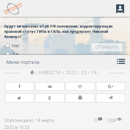
Будут ли внесены в ГрК РФ положения, корректирующие
правовой статус ГИПа и ГАПа, как
предлагает
Николай
Капинус?
Нет
Да
Меню портала
/
НОВОСТИ
/
2022
/
03
/
14
/
Опубликовано: 14 марта
0
1328
2022 в 10:23