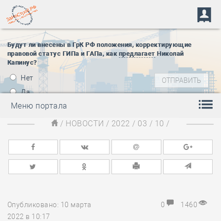
Будут ли внесены в ГрК РФ положения, корректирующие
правовой статус ГИПа и ГАПа, как
предлагает
Николай
Капинус?
Нет
Да
Меню портала
/
НОВОСТИ
/
2022
/
03
/
10
/
Опубликовано: 10 марта
0
1460
2022 в 10:17