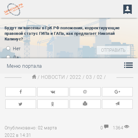
Будут ли внесены в ГрК РФ положения, корректирующие
правовой статус ГИПа и ГАПа, как
предлагает
Николай
Капинус?
Нет
Да
Меню портала
/
НОВОСТИ
/
2022
/
03
/
02
/
Опубликовано: 02 марта
0
1364
2022 в 14:31