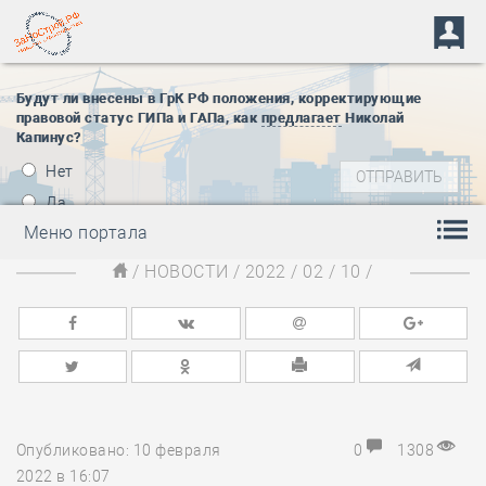
Будут ли внесены в ГрК РФ положения, корректирующие
правовой статус ГИПа и ГАПа, как
предлагает
Николай
Капинус?
Нет
Да
Меню портала
/
НОВОСТИ
/
2022
/
02
/
10
/
Опубликовано: 10 февраля
0
1308
2022 в 16:07