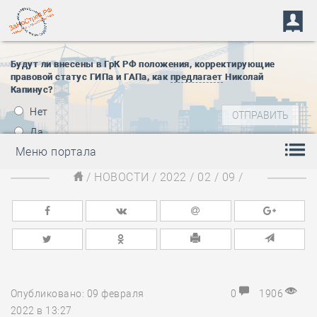
Будут ли внесены в ГрК РФ положения, корректирующие
правовой статус ГИПа и ГАПа, как
предлагает
Николай
Капинус?
Нет
Да
Меню портала
/
НОВОСТИ
/
2022
/
02
/
09
/
Опубликовано: 09 февраля
0
1906
2022 в 13:27