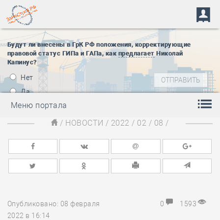
Будут ли внесены в ГрК РФ положения, корректирующие
правовой статус ГИПа и ГАПа, как
предлагает
Николай
Капинус?
Нет
Да
Меню портала
/
НОВОСТИ
/
2022
/
02
/
08
/
Опубликовано: 08 февраля
0
1593
2022 в 16:14