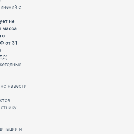
динений с
ует не
я масса
то
Ф от 31
я
ДС)
ежегодные
ано навести
й
ктов
астнику
дитации и