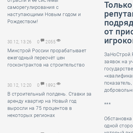
отрасли и её системы
Только
саморегулирования с
репута
наступающими Новым годом и
подряд
Рождеством!
от при
игроко
30.12, 13:26
0
2055
Минстрой России прорабатывает
ЗаНоСтрой.Р
ежегодный пересчёт цен
заявок на у
госконтрактов на строительство
государстве
«квалифика
показатель,
30.12, 12:20
0
1892
добровольны
В строительный полдень. Ставки за
аренду квартир на Новый год
***
выросли на 75 процентов в
некоторых регионах
Обстановка 
одной сторо
который вхо