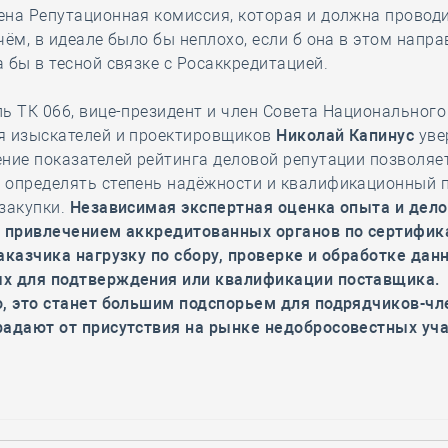
на Репутационная комиссия, которая и должна проводи
чём, в идеале было бы неплохо, если б она в этом напр
 бы в тесной связке с Росаккредитацией.
ь ТК 066, вице-президент и член Совета Национального
я изыскателей и проектировщиков
Николай Капинус
уве
ние показателей рейтинга деловой репутации позволяе
 определять степень надёжности и квалификационный 
закупки.
Независимая экспертная оценка опыта и дел
с привлечением аккредитованных органов по сертифик
аказчика нагрузку по сбору, проверке и обработке дан
х для подтверждения или квалификации поставщика.
о, это станет большим подспорьем для подрядчиков-чл
радают от присутствия на рынке недобросовестных уча