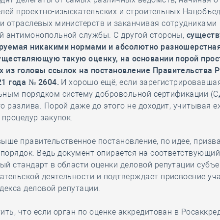
лей проектно-изыскательских и строительных Нацобъе
и отраслевых министерств и заканчивая сотрудниками
й антимонопольной службы. С другой стороны,
существ
руемая никакими нормами и абсолютно разношерстна
существляющую такую оценку, на основании порой прос
 из головы ссылок на постановление Правительства Р
21 года № 2604.
И хорошо ещё, если зарегистрировавша
ьным порядком систему добровольной сертификации (С
о разлива. Порой даже до этого не доходит, учитывая 
 процедур закупок.
ыше правительственное постановление, по идее, призв
 порядок. Ведь документ опирается на соответствующи
й стандарт в области оценки деловой репутации субъе
ательской деятельности и подтверждает присвоение уч
декса деловой репутации.
ить, что если орган по оценке аккредитован в Росаккре