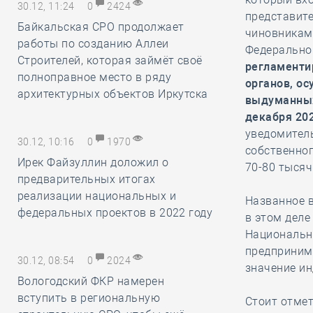
30.12, 11:24
0
2424
представите
Байкальская СРО продолжает
чиновникам
работы по созданию Аллеи
Федерально
Строителей, которая займёт своё
регламенти
полноправное место в ряду
органов, о
архитектурных объектов Иркутска
выдуманных
декабря 20
уведомител
30.12, 10:16
0
1970
собственног
Ирек Файзуллин доложил о
70-80 тысяч
предварительных итогах
реализации национальных и
Названное в
федеральных проектов в 2022 году
в этом деле
Национальны
предприним
30.12, 08:54
0
2024
значение ин
Вологодский ФКР намерен
вступить в региональную
Стоит отмет