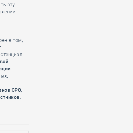
ть эту
авлении
рен в том,
т
потенциал
овой
ации
ных,
енов СРО,
стников.