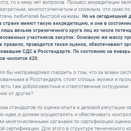
естр, то к нему нет вопросов. Процесс аккредитации явл
затратным, многоступенчатым и сложным, что само по
отсечь любителей быстрой наживы.
Но на сегодняшний 
в стране имеют такую аккредитацию, и они в состояни
 лишь весьма ограниченного круга лиц из числа потен
ресованных участников закупок. Основную же массу пр
к правило, проводится такая оценка, обеспечивают ор
овавшие СДС в Росстандарте. По состоянию на январь 
ов числится 420.
ло бы несправедливо говорить о том, что за всеми сис
ованными в Росстандарте, стоят сплошь жулики и прох
 есть там добросовестные и ответственные сотрудники. 
них от других?
ом стандартов по оценке опыта и деловой репутации я
 по идее, и должен осуществлять и обеспечивать контрол
и многочисленными органами по сертификации оценк
й сертификации. Для этого в структуре технического к