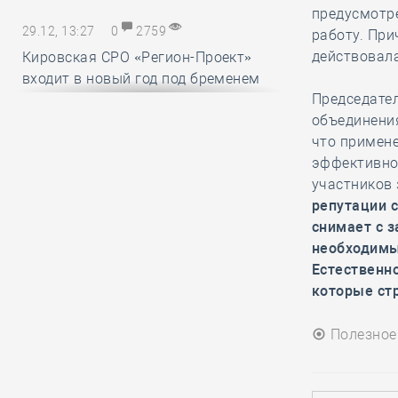
предусмотре
29.12, 13:27
0
2759
работу. При
действовала
Кировская СРО «Регион-Проект»
входит в новый год под бременем
Председател
внутрикорпоративных конфликтов
объединени
что примене
29.12, 12:25
0
1719
эффективно
участников 
В строительный полдень. Ввод
репутации 
жилья в России впервые достиг
снимает с з
100 миллионов квадратных метров
необходимы
за год
Естественн
которые ст
29.12, 11:28
0
1716
Полезное
Ирек Файзуллин поблагодарил
Анвара Шамузафарова за участие
в подготовке и проведении II