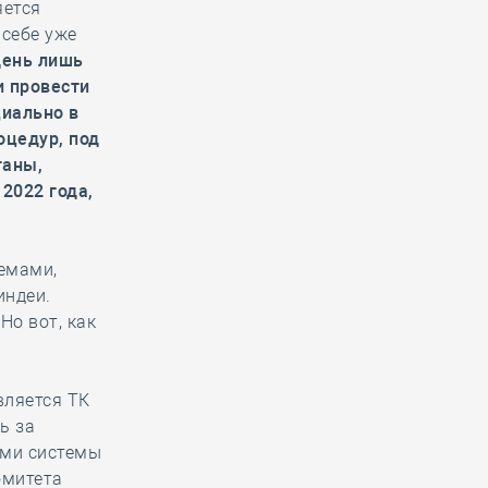
яется
 себе уже
день лишь
и провести
циально в
оцедур, под
ганы,
2022 года,
темами,
индеи.
Но вот, как
вляется ТК
ь за
ами системы
омитета