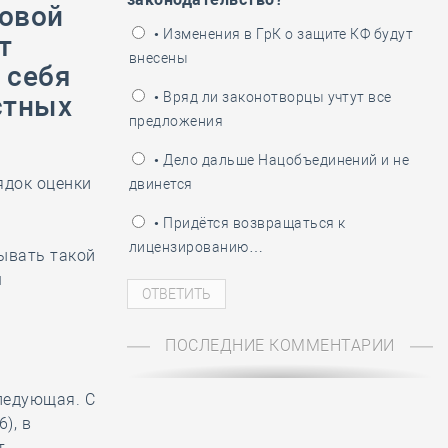
ловой
ень пограничника
• Изменения в ГрК о защите КФ будут
т
внесены
 себя
• Вряд ли законотворцы учтут все
стных
предложения
• Дело дальше Нацобъединений и не
ядок оценки
двинется
• Придётся возвращаться к
лицензированию…
ывать такой
ш
ПОСЛЕДНИЕ КОММЕНТАРИИ
ледующая. С
), в
т