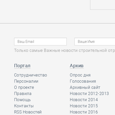
Международного чемпионата
профессионального мастерства
29.12, 10:18
0
1825
Башкирская СРО мотивированно
отказала частному лицу,
подавшему претензию о выплате
Только самые Важные новости строительной отр
компенсации из КФ ВВ
Портал
Архив
29.12, 08:56
0
1701
Сотрудничество
Опрос дня
В Минстрое России состоялось
Персоналии
Голосования
итоговое совещание с главными
О проекте
Архивный сайт
распорядителями бюджетных
Правила
Новости 2012-2013
средств и субъектами Российской
Помощь
Новости 2014
Федерации в этом году
Контакты
Новости 2015
RSS Новостей
Новости 2016