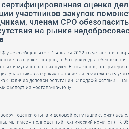
 сертифицированная оценка де
28 мая
-
Д
ции участников закупок поможе
чикам, членам СРО обезопасить
сутствия на рынке недобросове
в
Ф уже сообщал, что с 1 января 2022-го установлен пор
частие в закупке товаров, работ, услуг для обеспечения
нных и муниципальных нужд. В том числе, по критерию
ция участников закупки» появляется возможность учит
 как наличие деловой репутации. С подробностями – на
й эксперт из Ростова-на-Дону.
вокруг оценки опыта и деловой репутации сложилась с
ны, мы имеем полноценный технический комитет (ТК-066
дят делегаты от самых различных ведомств, начиная о