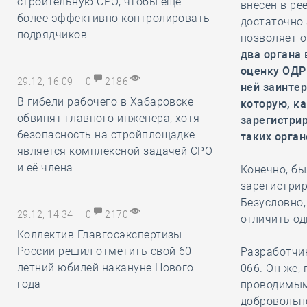
строительную СРО, чтобы ещё
внесён в ре
более эффективно контролировать
достаточно 
подрядчиков
позволяет 
два органа 
оценку ОДР
29.12, 16:09
0
2186
ней заинте
В гибели рабочего в Хабаровске
которую, ка
обвинят главного инженера, хотя
зарегистрир
безопасность на стройплощадке
таких орган
является комплексной задачей СРО
и её члена
Конечно, бы
зарегистрир
Безусловно,
29.12, 14:34
0
2170
отличить од
Коллектив Главгосэкспертизы
России решил отметить свой 60-
Разработчик
летний юбилей накануне Нового
066. Он же,
года
проводимым
добровольно