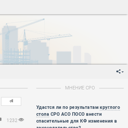
ень пограничника
-
День Строителя
-
День Государственного флага Российской Федерации
я
-
День знаний
-
День сотрудника органов внутренних дел РФ
-
День полного освобождения Ленинграда от фашистской
ень Весны и Труда
ень Победы!
ень пограничника
-
День Строителя
-
День Государственного флага Российской Федерации
МНЕНИЕ СРО
я
-
День знаний
-
День сотрудника органов внутренних дел РФ
-
День полного освобождения Ленинграда от фашистской
Удастся ли по результатам
круглого
стола
СРО АСО ПОСО внести
ень Весны и Труда
1232
спасительные для КФ изменения в
ень Победы!
законодательство?