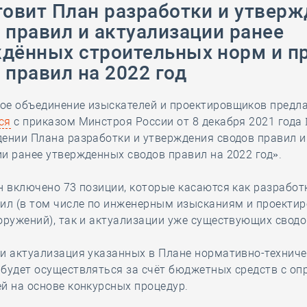
товит План разработки и утвер
28 мая
-
Д
 правил и актуализации ранее
дённых строительных норм и пр
 правил на 2022 год
ое объединение изыскателей и проектировщиков предл
ся
с приказом Минстроя России от 8 декабря 2021 года
ении Плана разработки и утверждения сводов правил и
и ранее утвержденных сводов правил на 2022 год».
н включено 73 позиции, которые касаются как разработ
вил (в том числе по инженерным изысканиям и проекти
оружений), так и актуализации уже существующих сводо
и актуализация указанных в Плане нормативно-техниче
будет осуществляться за счёт бюджетных средств с оп
й на основе конкурсных процедур.