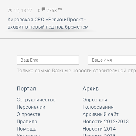
29.12, 13:27
0
2758
Кировская СРО «Регион-Проект»
входит в новый год под бременем
внутрикорпоративных конфликтов
29.12, 12:25
0
1718
В строительный полдень. Ввод
Только самые Важные новости строительной отр
жилья в России впервые достиг
100 миллионов квадратных метров
за год
Портал
Архив
Сотрудничество
Опрос дня
29.12, 11:28
Персоналии
0
1715
Голосования
О проекте
Архивный сайт
Ирек Файзуллин поблагодарил
Правила
Новости 2012-2013
Анвара Шамузафарова за участие
Помощь
Новости 2014
в подготовке и проведении II