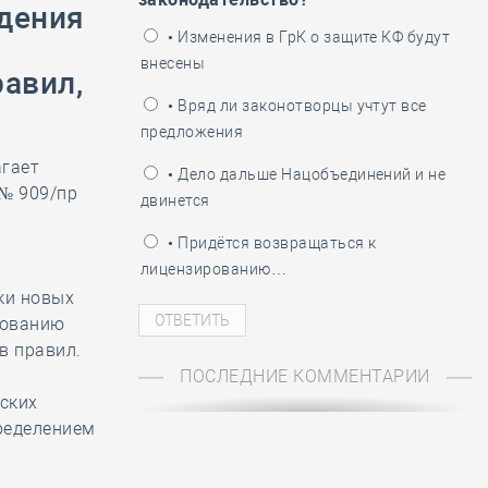
ждения
ень пограничника
• Изменения в ГрК о защите КФ будут
внесены
авил,
• Вряд ли законотворцы учтут все
предложения
агает
• Дело дальше Нацобъединений и не
 № 909/пр
двинется
• Придётся возвращаться к
лицензированию…
ки новых
рованию
в правил.
ПОСЛЕДНИЕ КОММЕНТАРИИ
ских
ределением