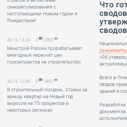
отрасли и её системы
Что го
саморегулирования с
сводов
наступающими Новым годом и
утверж
Рождеством!
сводов
30.12, 13:26
0
2055
Национальн
Минстрой России прорабатывает
ознакомить
ежегодный пересчёт цен
«Об утвержд
госконтрактов на строительство
актуализаци
Всего в Пла
30.12, 12:20
0
1891
сводов пра
В строительный полдень. Ставки за
зданий и со
аренду квартир на Новый год
выросли на 75 процентов в
Разработка 
некоторых регионах
документов 
исполнителе