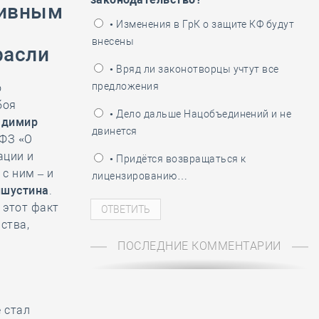
тивным
ень пограничника
• Изменения в ГрК о защите КФ будут
внесены
расли
• Вряд ли законотворцы учтут все
предложения
о
боя
• Дело дальше Нацобъединений и не
адимир
двинется
-ФЗ «О
ации и
• Придётся возвращаться к
с ним – и
лицензированию…
ишустина
.
 этот факт
ства,
ПОСЛЕДНИЕ КОММЕНТАРИИ
 стал