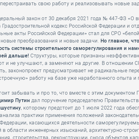
перестраивать свою работу и реализовывать новые за
еральный закон от 30 декабря 2021 года № 447-ФЗ «О 
 Градостроительной кодекс Российской Федерации и от
ьные акты Российской Федерации» стал для СРО «белой
 новые преобразования и новые задачи.
Но главное, чт
ость системы строительного саморегулирования и нам
 ней дальше!
Структуры, которые признаны неэффективн
 и не улучшают, а заменяют на другие. В отношении С
ь, законопроект предусматривает не радикальные пер
строечную» работу на базе уже наработанного опыта и 
тоит забывать и про то, что вместе с этим документом 
димир Путин
дал поручение председателю Правительст
шустину
, которому предстоит до 1 июля 2022 года обес
 анализа практики применения положений законодатель
 Федерации, касающихся деятельности саморегулируем
 в области инженерных изысканий, архитектурно-строи
ния, строительства, реконструкции, сноса объектов ка