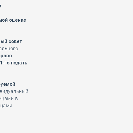
о
мой оценке
ый совет
рального
право
1-го подать
руемой
ивидуальный
ицами в
ицами