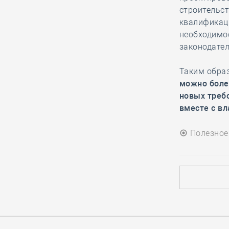
28.12, 16:11
0
1950
строительст
Сахалинская строительная СРО
квалификаци
берёт передачу госконтрактов
необходимо
Службе единого заказчика на
законодате
общественный контроль
Таким обра
можно боле
28.12, 14:36
0
1812
новых треб
вместе с в
Ирек Файзуллин исполнил желание
девятилетнего Елисея из ДНР,
участника Всероссийской
Полезное
благотворительной акции «Ёлка
желаний»
28.12, 13:28
0
1714
Барнаульская СРО выступила
партнёром краевого конкурса