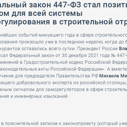
льный закон 447-ФЗ стал пози
28 мая
-
Д
ом для всей системы
гулирования в строительной от
жнейших событий минувшего года в сфере строительног
рования произошло уже в последнюю неделю, когда до 
курантов оставались всего сутки. Президент России
Вл
сал Федеральный закон от 30 декабря 2021 года № 447
менений в Градостроительной кодекс Российской Федер
аконодательные акты Российской Федерации». А вместе 
учение для председателя Правительства РФ
Михаила М
ашего добровольного эксперта из российской столицы,
вным сигналом для саморегуляторов в сфере строитель
ания и инженерных изысканий.
 в пояснительной записке к законопроекту (который уже