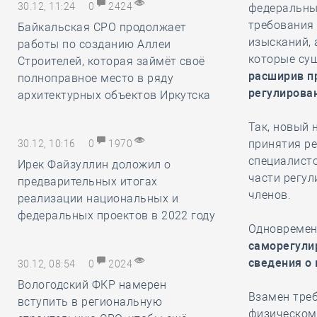
30.12, 11:24
0
2424
федеральным
требования
Байкальская СРО продолжает
изысканий, 
работы по созданию Аллеи
которые су
Строителей, которая займёт своё
расширив п
полноправное место в ряду
регулирова
архитектурных объектов Иркутска
Так, новый 
принятия ре
30.12, 10:16
0
1970
специалисто
Ирек Файзуллин доложил о
части регу
предварительных итогах
членов.
реализации национальных и
федеральных проектов в 2022 году
Одновремен
саморегули
сведения о
30.12, 08:54
0
2024
Вологодский ФКР намерен
Взамен тре
вступить в региональную
физическом