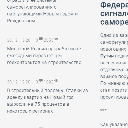
отрасли и её системы
Федера
саморегулирования с
сигнал
наступающими Новым годом и
саморе
Рождеством!
Одно из ва
30.12, 13:26
0
2055
саморегули
Минстрой России прорабатывает
новогодних 
ежегодный пересчёт цен
Путин
подпи
госконтрактов на строительство
внесении из
отдельные з
важное пор
30.12, 12:20
0
1892
По мнению н
стал позити
В строительный полдень. Ставки за
проектиров
аренду квартир на Новый год
выросли на 75 процентов в
***
некоторых регионах
Как указано