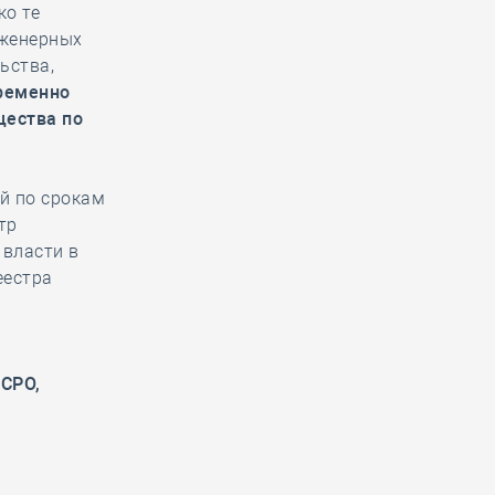
ко те
нженерных
ьства,
ременно
щества по
й по срокам
тр
 власти в
еестра
 СРО,