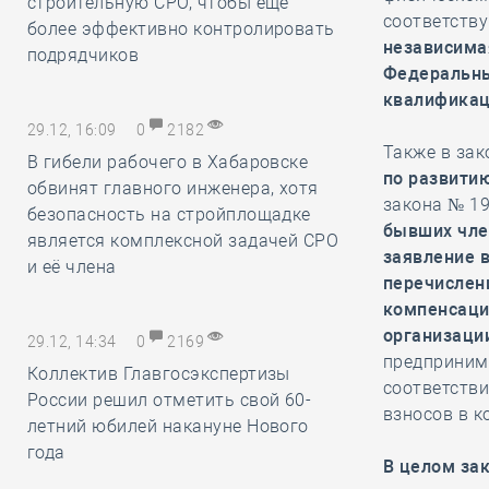
строительную СРО, чтобы ещё
соответств
более эффективно контролировать
независима
подрядчиков
Федеральны
квалификац
29.12, 16:09
0
2182
Также в за
В гибели рабочего в Хабаровске
по развити
обвинят главного инженера, хотя
закона № 19
безопасность на стройплощадке
бывших чле
является комплексной задачей СРО
заявление 
и её члена
перечислен
компенсаци
организаци
29.12, 14:34
0
2169
предпринима
Коллектив Главгосэкспертизы
соответстви
России решил отметить свой 60-
взносов в 
летний юбилей накануне Нового
года
В целом за