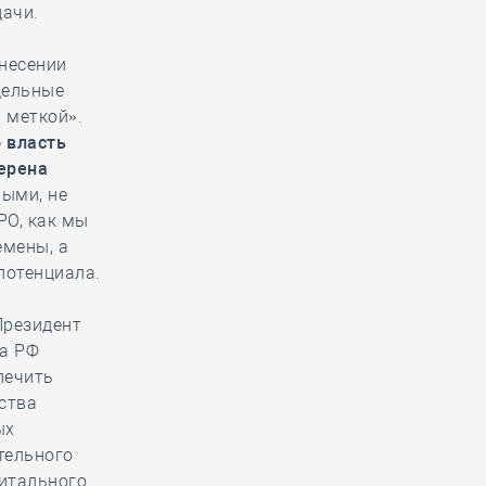
дачи.
внесении
дельные
 меткой».
о власть
ерена
ыми, не
РО, как мы
емены, а
потенциала.
Президент
ва РФ
печить
ства
ых
тельного
питального