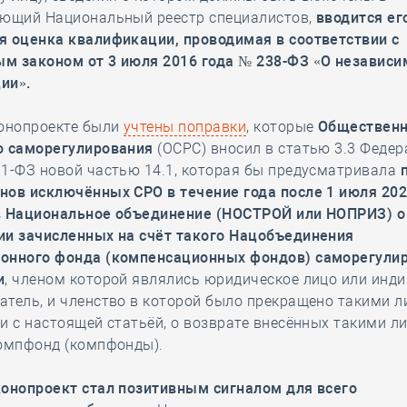
ующий Национальный реестр специалистов,
вводится ег
я оценка квалификации, проводимая в соответствии с
м законом от 3 июля 2016 года № 238-ФЗ «О независи
ии».
конопроекте были
учтены поправки
, которые
Общественн
ю саморегулирования
(ОСРС) вносил в статью 3.3 Феде
1-ФЗ новой частью 14.1, которая бы предусматривала
нов исключённых СРО в течение года после 1 июля 202
в Национальное объединение (НОСТРОЙ или НОПРИЗ) о
ии зачисленных на счёт такого Нацобъединения
онного фонда (компенсационных фондов) саморегули
и
, членом которой являлись юридическое лицо или инд
тель, и членство в которой было прекращено такими л
и с настоящей статьёй, о возврате внесённых такими л
компфонд (компфонды).
конопроект стал позитивным сигналом для всего