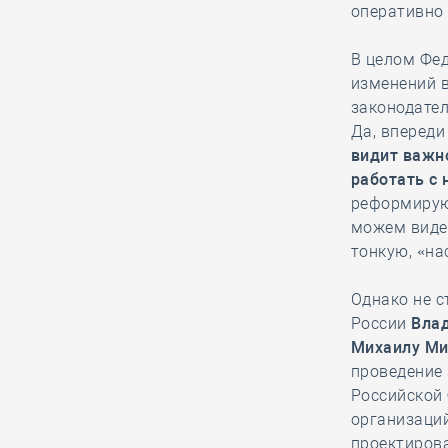
Международного чемпионата
оперативно 
профессионального мастерства
В целом Фед
изменений в
29.12, 10:18
0
1825
законодател
Башкирская СРО мотивированно
Да, впереди
отказала частному лицу,
видит важн
подавшему претензию о выплате
работать с
компенсации из КФ ВВ
реформируют
можем видет
тонкую, «на
29.12, 08:56
0
1701
В Минстрое России состоялось
Однако не с
итоговое совещание с главными
России
Вла
распорядителями бюджетных
Михаилу Ми
средств и субъектами Российской
проведение
Федерации в этом году
Российской
организаций
проектирова