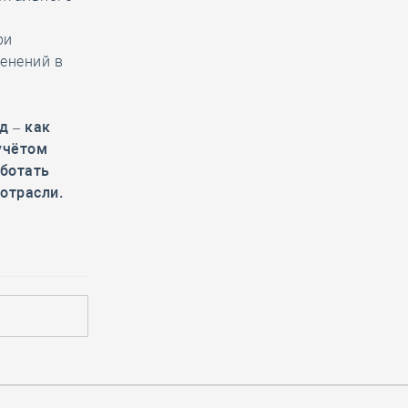
ри
енений в
д – как
учётом
аботать
отрасли.