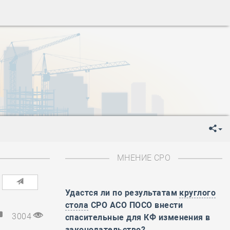
-
День Строителя
-
День Государственного флага Российской Федерации
я
-
День знаний
-
День сотрудника органов внутренних дел РФ
-
День полного освобождения Ленинграда от фашистской
ень Весны и Труда
ень Победы!
ень пограничника
-
День Строителя
-
День Государственного флага Российской Федерации
МНЕНИЕ СРО
я
-
День знаний
-
День сотрудника органов внутренних дел РФ
-
День полного освобождения Ленинграда от фашистской
Удастся ли по результатам
круглого
стола
СРО АСО ПОСО внести
ень Весны и Труда
3004
спасительные для КФ изменения в
ень Победы!
законодательство?