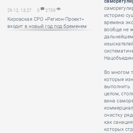
саморегули
саморегули
29.12, 13:27
0
2759
историю сущ
Кировская СРО «Регион-Проект»
времена эк
входит в новый год под бременем
вообще не 
внутрикорпоративных конфликтов
дальнейшем 
изыскателе
систематиче
29.12, 12:25
0
1719
Нацобъедине
В строительный полдень. Ввод
жилья в России впервые достиг
Во многом т
100 миллионов квадратных метров
которые из
за год
выполнить. 
целом, стол
вина саморе
29.12, 11:28
0
1716
коммерциал
Ирек Файзуллин поблагодарил
очистку ря
Анвара Шамузафарова за участие
как санация
в подготовке и проведении II
которых ст