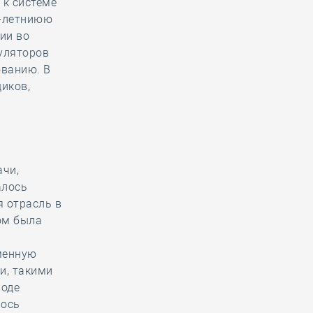
 к системе
2-летниюю
ии во
уляторов
ованию. В
иков,
ачи,
алось
я отрасль в
ом была
менную
и, такими
ходе
лось