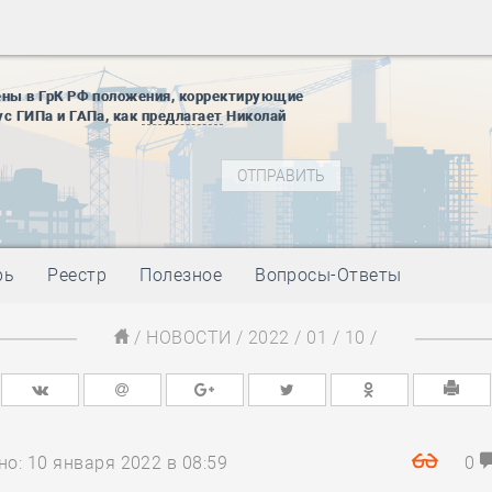
12 августа
22 августа
01 сентябр
ены в ГрК РФ положения, корректирующие
ус ГИПа и ГАПа, как
предлагает
Николай
10 ноября
27 января
блокады
01 мая
-
Д
09 мая
-
Д
28 мая
-
Д
рь
Реестр
Полезное
Вопросы-Ответы
12 августа
22 августа
/
НОВОСТИ
/
2022
/
01
/
10
/
01 сентябр
10 ноября
27 января
блокады
01 мая
-
Д
о: 10 января 2022 в 08:59
0
09 мая
-
Д