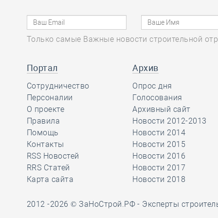
профессионального мастерства,
инициатор которого – член этой же
Ассоциации
Только самые Важные новости строительной отр
28.12, 12:25
0
1712
Портал
Архив
В строительный полдень. Свыше
1.200 региональных школ
Сотрудничество
Опрос дня
отремонтировали в России в 2022
Персоналии
Голосования
году
О проекте
Архивный сайт
Правила
Новости 2012-2013
Помощь
Новости 2014
28.12, 11:27
0
1696
Контакты
Новости 2015
RSS Новостей
Новости 2016
Минстрой России оптимизирует
RRS Статей
Новости 2017
процедуры в строительстве при
Карта сайта
Новости 2018
реализации инвестиционных
проектов
2012 -2026 © ЗаНоСтрой.РФ -
Эксперты строител