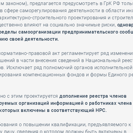
 законом), предлагается предусмотреть в ГрК РФ толь
 в сфере саморегулирования деятельности в области и
архитектурно-строительного проектирования и строител
щественно влияют на социально значимые риски,
однов
ределы самоорганизации предпринимательского сооб
нию своей деятельности.
нормативно-правовой акт регламентирует ряд изменени
шений в части внесения сведений в Национальный реес
в. Исключает ряд полномочий органов исполнительной
лирования компенсационных фондов и формы Единого р
но с этим проектируется
дополнение реестра членов
руемых организаций информацией о работниках члена
 которых включены в соответствующий НРС.
бования о повышении квалификации, предъявляемого к
у лицу, сведения о котором должны быть включены в