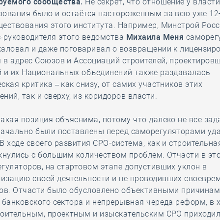
руемого сообщества.
Не секрет, что отношение у власти
рования было и остаётся настороженным за всю уже 1
ествования этого института. Например, Минстрой Росс
с-руководителя этого ведомства
Михаила Меня
саморег
жаловал и даже поговаривал о возвращении к лицензир
в адрес Союзов и Ассоциаций строителей, проектировщ
й и их Национальных объединений также раздавалась
ская критика – как снизу, от самих участников этих
ний, так и сверху, из коридоров власти.
акая позиция объяснима, потому что далеко не все зад
начально были поставлены перед саморегуляторами уд
В ходе своего развития СРО-система, как и строительна
кнулись с большим количеством проблем. Отчасти в эт
гуляторов, на стартовом этапе допустивших уклон в
изацию своей деятельности и не проводивших своевре
дов. Отчасти было обусловлено объективными причинам
 банковского сектора и непрерывная череда реформ, в 
роительным, проектным и изыскательским СРО приходи