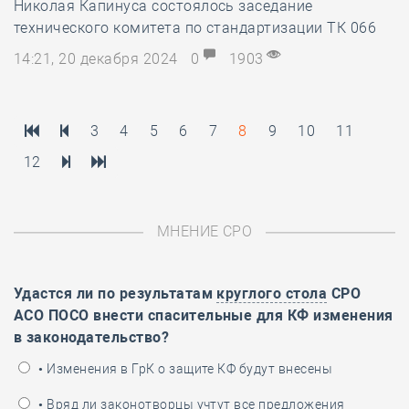
Николая Капинуса состоялось заседание
технического комитета по стандартизации ТК 066
14:21, 20 декабря 2024
0
1903
3
4
5
6
7
8
9
10
11
12
МНЕНИЕ СРО
Удастся ли по результатам
круглого стола
СРО
АСО ПОСО внести спасительные для КФ изменения
в законодательство?
• Изменения в ГрК о защите КФ будут внесены
• Вряд ли законотворцы учтут все предложения