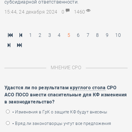
субсидиарной ответственности.
15:44, 24 декабря 2024
0
1460
1
2
3
4
5
6
7
8
9
10
МНЕНИЕ СРО
Удастся ли по результатам
круглого стола
СРО
АСО ПОСО внести спасительные для КФ изменения
в законодательство?
• Изменения в ГрК о защите КФ будут внесены
• Вряд ли законотворцы учтут все предложения