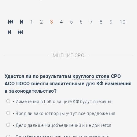
1
2
3
4
5
6
7
8
9
10
МНЕНИЕ СРО
Удастся ли по результатам
круглого стола
СРО
АСО ПОСО внести спасительные для КФ изменения
в законодательство?
• Изменения в ГрК о защите КФ будут внесены
• Вряд ли законотворцы учтут все предложения
• Дело дальше Нацобъединений и не двинется