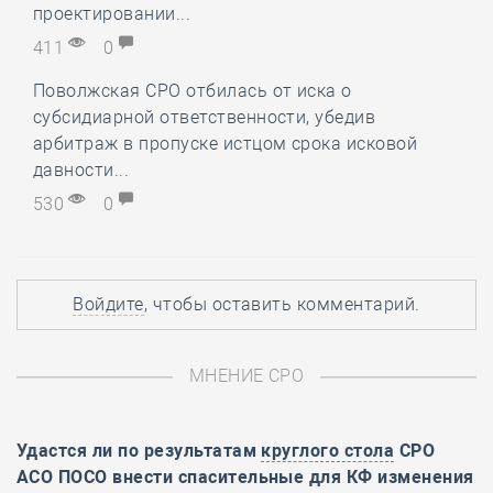
проектировании...
411
0
Поволжская СРО отбилась от иска о
субсидиарной ответственности, убедив
арбитраж в пропуске истцом срока исковой
давности...
530
0
Войдите
, чтобы оставить комментарий.
МНЕНИЕ СРО
Удастся ли по результатам
круглого стола
СРО
АСО ПОСО внести спасительные для КФ изменения