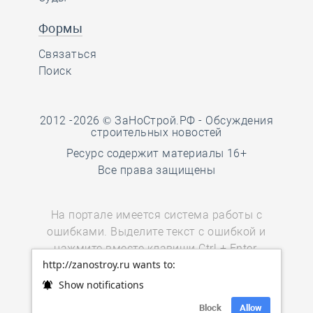
Формы
Связаться
Поиск
2012 -2026 © ЗаНоСтрой.РФ -
Обсуждения
строительных новостей
Ресурс содержит материалы 16+
Все права защищены
На портале имеется система работы с
ошибками. Выделите текст с ошибкой и
нажмите вместе клавиши Ctrl + Enter.
http://zanostroy.ru wants to:
Пользователи мобильных устройств
могут воспользоваться
ссылкой.
Show notifications
Block
Allow