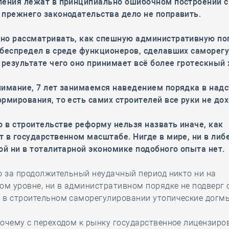
ления лежат в принципиально ошибочном построении с
 прежнего законодательства дело не поправить.
но рассматривать, как спешную административную по
 беспредел в среде функционеров, сделавших саморег
 результате чего оно принимает всё более гротескный 
нимание, 7 лет занимаемся наведением порядка в надс
рмирования, то есть самих строителей все руки не дох
 в строительстве реформу нельзя назвать иначе, как
 в государственном масштабе. Нигде в мире, ни в либ
ой ни в тоталитарной экономике подобного опыта нет.
о за продолжительный неудачный период никто ни на
ом уровне, ни в административном порядке не подверг
 в строительном саморегулировании утопические догм
очему с переходом к рынку государственное лицензиро