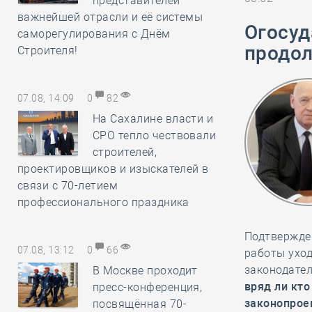
представителей
важнейшей отрасли и её системы
Огосуд
саморегулирования с Днём
продол
Строителя!
07.08, 14:09
0
82
На Сахалине власти и
СРО тепло чествовали
строителей,
проектировщиков и изыскателей в
связи с 70-летием
профессионального праздника
Подтвержде
07.08, 13:12
0
66
работы ухо
законодател
В Москве проходит
вряд ли кто
пресс-конференция,
законопрое
посвящённая 70-