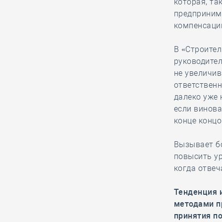
Анвар Шамузафаров
которая, та
провёл заседание
предприним
Ассамблеи
компенсаци
региональных общественных
советов в сферах строительства и
В «Строител
ЖКХ
руководите
не увеличив
ответственн
05.08, 15:26
0
375
далеко уже 
если винова
Как томской СРО и
конце концо
НОСТРОЙ удалось
отстоять КФ ОДО,
Вызывает б
добившись отказа в иске почти на
повысить ур
28,6 миллиона рублей
когда отвеч
05.08, 14:18
0
405
Тенденция 
методами п
Руководству
принятия по
Национального