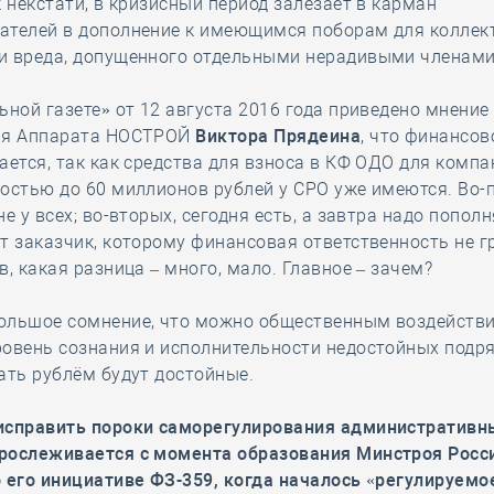
к некстати, в кризисный период залезает в карман
ателей в дополнение к имеющимся поборам для коллек
и вреда, допущенного отдельными нерадивыми членами
ьной газете» от 12 августа 2016 года приведено мнение
ля Аппарата НОСТРОЙ
Виктора Прядеина
, что финансов
ается, так как средства для взноса в КФ ОДО для компа
остью до 60 миллионов рублей у СРО уже имеются. Во-
не у всех; во-вторых, сегодня есть, а завтра надо пополн
т заказчик, которому финансовая ответственность не гр
в, какая разница – много, мало. Главное – зачем?
ольшое сомнение, что можно общественным воздейств
овень сознания и исполнительности недостойных подря
ать рублём будут достойные.
исправить пороки саморегулирования административ
рослеживается с момента образования Минстроя Росс
 его инициативе ФЗ-359, когда началось «регулируемо