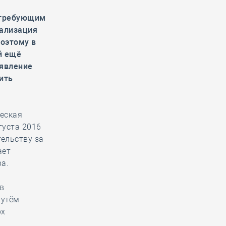
 требующим
тализация
поэтому в
й ещё
оявление
ить
еская
густа 2016
тельству за
ает
ра.
в
путём
рх