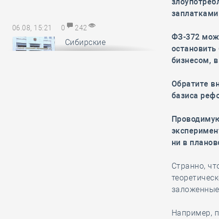
злоупотреб
заплатками
06.08, 15:21
0
242
ФЗ-372 мож
Сибирские
остановить
саморегуляторы
бизнесом, в
понесли
субсидиарную ответственность за
Обратите в
авансы, неотработанные
базиса рефо
обанкротившимся членом СРО
Проводимую
эксперимент
06.08, 14:17
0
152
ни в планов
В Минстрое России
обсудили
Странно, чт
предложения по
теоретическ
повышению энергоэффективности
заложенные
многоквартирных домов
Например, п