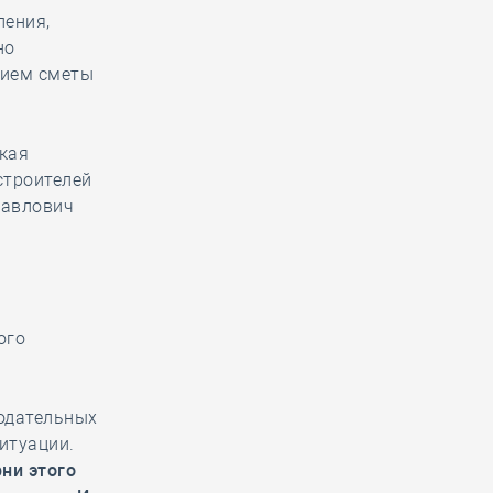
ления,
но
нием сметы
кая
строителей
Павлович
ого
одательных
итуации.
ни этого