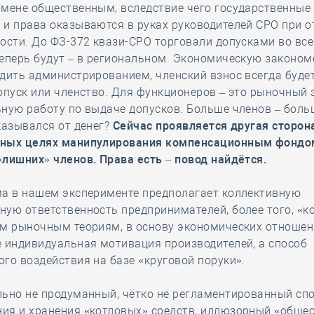
амене общественным, вследствие чего государственные
и права оказываются в руках руководителей СРО при о
ости. До ФЗ-372 квази-СРО торговали допусками во вс
еперь будут – в региональном. Экономическую законом
дить администрированием, членский взнос всегда буде
опуск или членство. Для функционеров – это рыночный
ную работу по выдаче допусков. Больше членов – боль
казывался от денег?
Сейчас проявляется другая сторон
ных целях манипулирования компенсационным фонд
лишних» членов. Права есть – повод найдётся.
ма в нашем эксперименте предполагает коллективную
ую ответственность предпринимателей, более того, «к
ем рыночным теориям, в основу экономических отноше
 индивидуальная мотивация производителей, а способ
го воздействия на базе «круговой поруки».
льно не продуманный, чётко не регламентированный сп
ия и хранения «котловых» средств, иллюзорный «обще