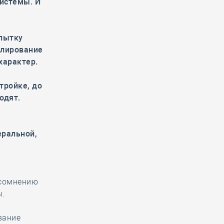
истемы. И
пытку
улирование
характер.
тройке, до
одят.
еральной,
 сомнению
ы.
вание