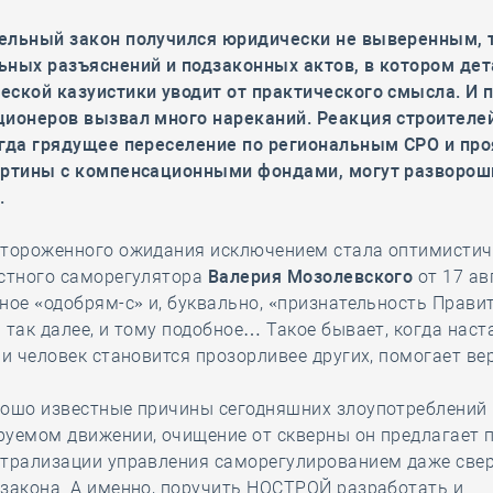
ельный закон получился юридически не выверенным,
ьных разъяснений и подзаконных актов, в котором де
еской казуистики уводит от практического смысла.
И 
ционеров вызвал много нареканий. Реакция строителе
огда грядущее переселение по региональным СРО и пр
артины
с компенсационными фондами, могут разворош
.
стороженного ожидания исключением стала оптимистич
естного саморегулятора
Валерия Мозолевского
от 17 ав
ное «одобрям-с» и, буквально, «признательность Прави
 так далее, и тому подобное… Такое бывает, когда наст
 и человек становится прозорливее других, помогает ве
рошо известные причины сегодняшних злоупотреблений 
руемом движении, очищение от скверны он предлагает 
нтрализации управления саморегулированием даже све
закона. А именно, поручить НОСТРОЙ разработать и