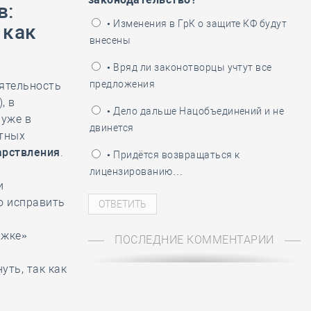
ень пограничника
в
:
• Изменения в ГрК о защите КФ будут
 как
внесены
• Вряд ли законотворцы учтут все
предложения
ятельность
, в
• Дело дальше Нацобъединений и не
 уже в
двинется
атных
арствления
.
• Придётся возвращаться к
лицензированию…
и
о исправить
ажке»
ПОСЛЕДНИЕ КОММЕНТАРИИ
уть, так как