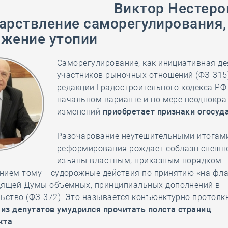
28 мая
-
Д
Виктор Нестеро
арствление саморегулирования,
жение утопии
Саморегулирование, как инициативная де
участников рыночных отношений (ФЗ-315)
редакции Градостроительного кодекса РФ
начальном варианте и по мере неоднокр
изменений
приобретает признаки огосуд
Разочарование неутешительными итогам
реформирования рождает соблазн спешн
изъяны властным, приказным порядком.
нием тому – судорожные действия по принятию «на фл
дящей Думы объёмных, принципиальных дополнений в
ьство (ФЗ-372). Это называется конъюнктурно протолкн
 из депутатов умудрился прочитать полста страниц
кта
.