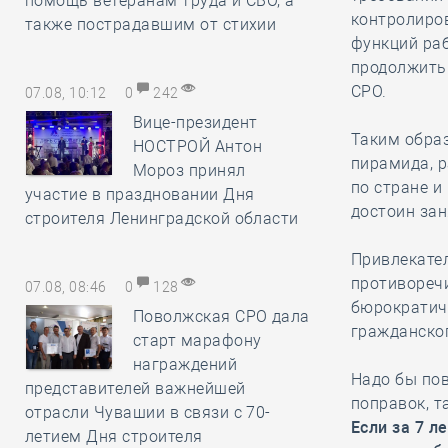
помощь ветеранам труда и СВО, а
контролиров
также пострадавшим от стихии
функций раб
продолжить
СРО.
07.08, 10:12
0
242
Вице-президент
Таким образ
НОСТРОЙ Антон
пирамида, р
Мороз принял
по стране 
участие в праздновании Дня
достоин зан
строителя Ленинградской области
Привлекател
противореч
07.08, 08:46
0
128
бюрократиче
Поволжская СРО дала
гражданског
старт марафону
награждений
Надо бы по
представителей важнейшей
поправок, т
отрасли Чувашии в связи с 70-
Если за 7 л
летием Дня строителя