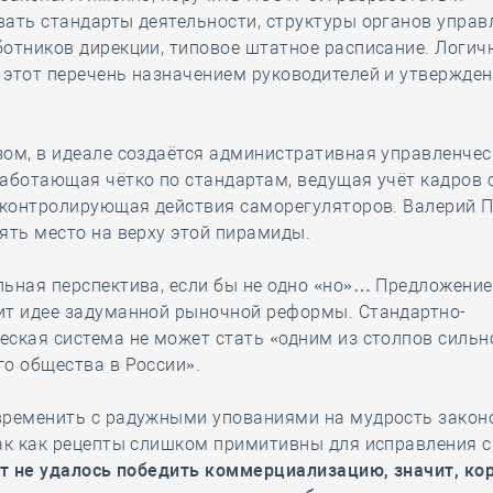
ать стандарты деятельности, структуры органов управ
отников дирекции, типовое штатное расписание. Логич
 этот перечень назначением руководителей и утвержде
ом, в идеале создаётся административная управленчес
аботающая чётко по стандартам, ведущая учёт кадров 
и контролирующая действия саморегуляторов. Валерий 
ять место на верху этой пирамиды.
ьная перспектива, если бы не одно «но»… Предложение
ит идее задуманной рыночной реформы. Стандартно-
ская система не может стать «одним из столпов сильн
о общества в России».
временить с радужными упованиями на мудрость закон
ак как рецепты слишком примитивны для исправления с
ет не удалось победить коммерциализацию, значит, кор