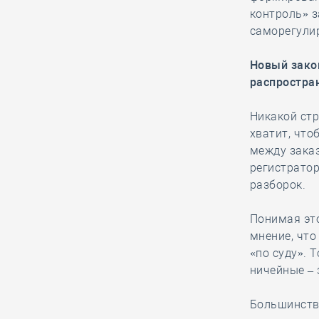
результаты
контроль» 
деятельности по
саморегулир
импортозамещению
стройматериалов на
Новый зако
Всероссийском медиафоруме
распростра
«Строим будущее России»
Никакой ст
хватит, что
06.08, 10:14
0
267
между зака
СРО из Северной
регистрато
столицы частично
разборок.
ответила по
субсидиарному иску за вред,
Понимая эт
причинённый подрядчиком в ходе
мнение, что
капремонта МКД
«по суду». 
ничейные – 
06.08, 08:48
0
125
Большинств