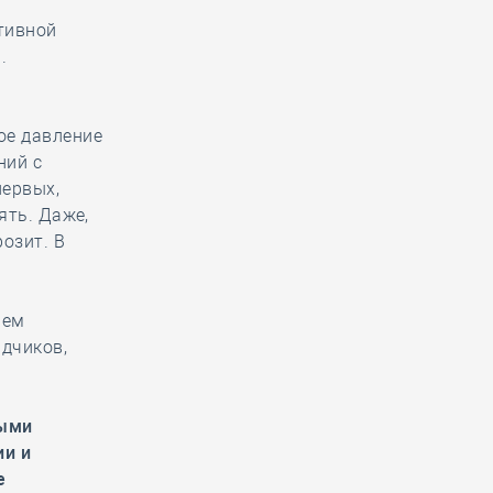
тивной
.
ое давление
ний с
первых,
ять. Даже,
озит. В
ием
дчиков,
ными
ии и
е