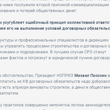
за ними послужили второй причиной коммерциализации
ования и потерей общественных денег.
н усугубляет ошибочный принцип коллективной ответс
няя его на выполнение условий договорных обязательс
руктуры и профессиональных специалистов в дирекциях
бы управлять процессами строительства и договорных 
зчиками и подрядчиками. В лучшем случае СРО станут
рами фактов и погрязнут в юридической пучине догово
о обстоятельство, Президент НОПРИЗ
Михаил Посохин
в
 платить из КФ договорных обязательств надо добровол
То есть априори виноваты строители, а деньги обществе
заплатим.
у практиков совершенно непонятна логика законодател