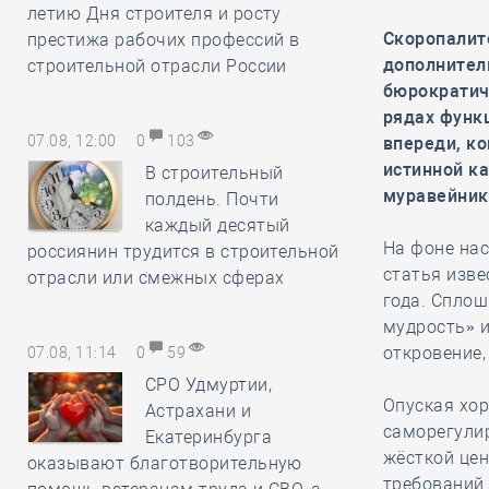
летию Дня строителя и росту
Скоропалит
престижа рабочих профессий в
дополнител
строительной отрасли России
бюрократич
рядах функ
07.08, 12:00
0
103
впереди, к
истинной к
В строительный
муравейник
полдень. Почти
каждый десятый
На фоне на
россиянин трудится в строительной
статья изв
отрасли или смежных сферах
года. Сплош
мудрость» и
откровение,
07.08, 11:14
0
59
СРО Удмуртии,
Опуская хо
Астрахани и
саморегули
Екатеринбурга
жёсткой це
оказывают благотворительную
требований 