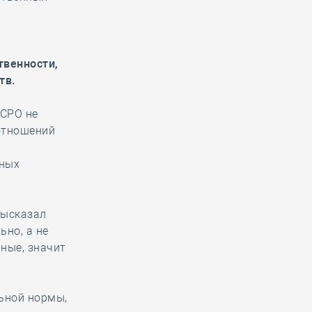
твенности,
тв.
 СРО не
отношений
рных
ысказал
ьно, а не
нные, значит
ьной нормы,