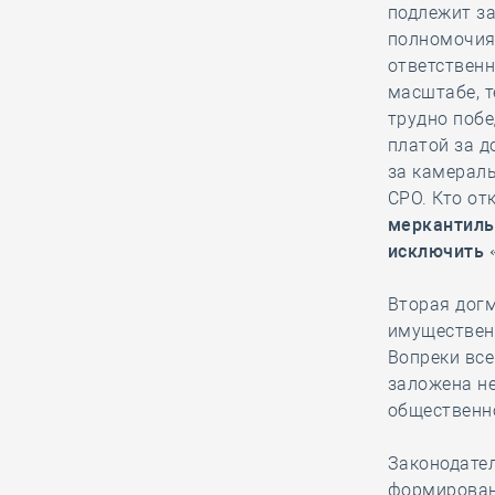
подлежит з
06.08, 13:15
0
211
полномочия 
Как руководитель
ответственн
белгородской СРО
масштабе, т
вручал орден
трудно побе
заслуженному строителю к его 90-
платой за д
летнему юбилею
за камераль
СРО. Кто от
меркантиль
06.08, 12:20
0
378
исключить «
В строительный
полдень. Российские
Вторая дог
студенты
имущественн
отправились строить атомную
Вопреки вс
станцию в Египет
заложена не
общественно
06.08, 11:16
0
183
Законодате
НОСТРОЙ представил
формирован