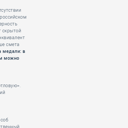
тсутствии
ероссийском
ерность
т скрытой
 эквивалент
ше смета
а медали: в
ом можно
отловую».
ний
особ
ственный