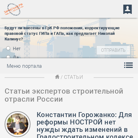
Будут ли внесены в ГрК РФ положения, корректирующие
правовой статус ГИПа и ГАПа, как
предлагает
Николай
Капинус?
Нет
Да
Меню портала
/ СТАТЬИ
Статьи экспертов строительной
отрасли России
Константин Горожанко: Для
реформы НОСТРОЙ нет
нужды ждать изменений в
Градостроительном кодексе