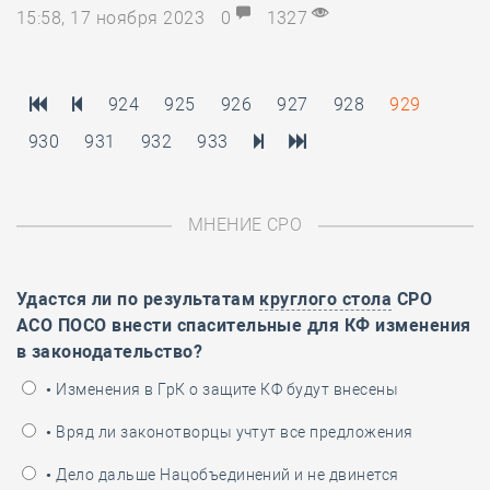
15:58, 17 ноября 2023
0
1327
924
925
926
927
928
929
930
931
932
933
МНЕНИЕ СРО
Удастся ли по результатам
круглого стола
СРО
АСО ПОСО внести спасительные для КФ изменения
в законодательство?
• Изменения в ГрК о защите КФ будут внесены
• Вряд ли законотворцы учтут все предложения
• Дело дальше Нацобъединений и не двинется