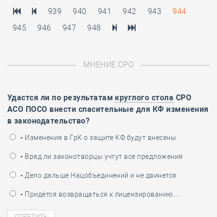
939
940
941
942
943
944
945
946
947
948
МНЕНИЕ СРО
Удастся ли по результатам
круглого стола
СРО
АСО ПОСО внести спасительные для КФ изменения
в законодательство?
• Изменения в ГрК о защите КФ будут внесены
• Вряд ли законотворцы учтут все предложения
• Дело дальше Нацобъединений и не двинется
• Придётся возвращаться к лицензированию…