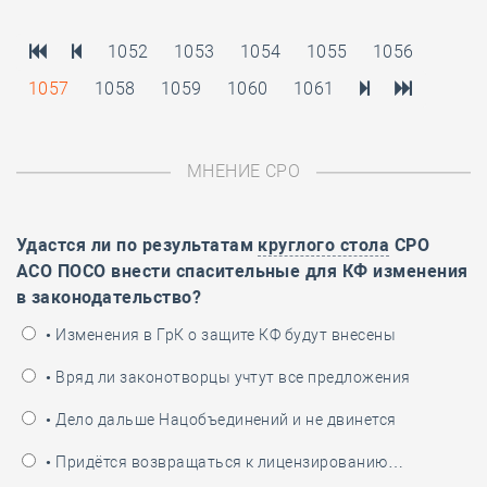
1052
1053
1054
1055
1056
1057
1058
1059
1060
1061
МНЕНИЕ СРО
Удастся ли по результатам
круглого стола
СРО
АСО ПОСО внести спасительные для КФ изменения
в законодательство?
• Изменения в ГрК о защите КФ будут внесены
• Вряд ли законотворцы учтут все предложения
• Дело дальше Нацобъединений и не двинется
• Придётся возвращаться к лицензированию…