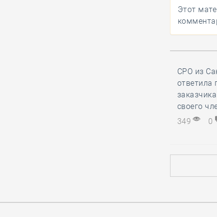
Этот мате
06.08, 13:15
0
249
комментар
Как руководитель
белгородской СРО
вручал орден
заслуженному строителю к его 90-
летнему юбилею
СРО из Са
ответила 
заказчика
06.08, 12:20
0
405
своего чле
В строительный
349
0
полдень. Российские
студенты
отправились строить атомную
станцию в Египет
06.08, 11:16
0
212
НОСТРОЙ представил