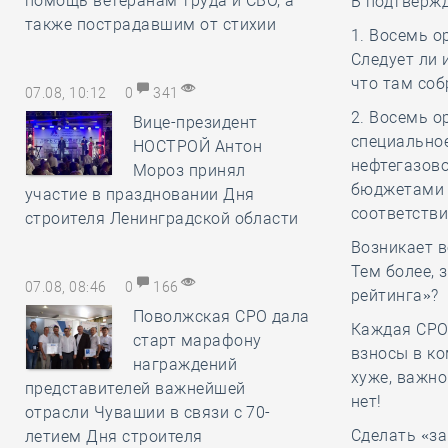
помощь ветеранам труда и СВО, а
В подтверж
также пострадавшим от стихии
1. Восемь о
Следует ли 
что там соб
07.08, 10:12
0
341
2. Восемь о
Вице-президент
специальное
НОСТРОЙ Антон
нефтегазово
Мороз принял
бюджетами 
участие в праздновании Дня
соответстви
строителя Ленинградской области
Возникает в
Тем более, 
07.08, 08:46
0
166
рейтинга»?
Поволжская СРО дала
Каждая СРО 
старт марафону
взносы в ко
награждений
хуже, важно
представителей важнейшей
нет!
отрасли Чувашии в связи с 70-
Сделать «за
летием Дня строителя