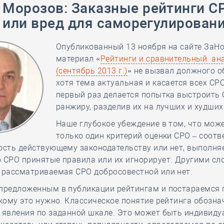
 Морозов
:
Заказные рейтинги С
28 мая
-
Д
 или вред для саморегулирован
Опубликованный 13 ноября на сайте ЗаН
материал «
Рейтинги и сравнительный ан
(сентябрь 2013 г.)
» не вызвал должного о
хотя тема актуальная и касается всех СРО
первый раз делается попытка выстроить 
ранжиру, разделив их на лучших и худших
Наше глубокое убеждение в том, что мож
только один критерий оценки СРО – соотв
ость действующему законодательству или нет, выполня
 СРО принятые правила или их игнорирует. Другими сл
 рассматриваемая СРО добросовестной или нет.
предложенным в публикации рейтингам и постараемся п
 кому это нужно. Классическое понятие рейтинга обозна
о явления по заданной шкале. Это может быть индивид