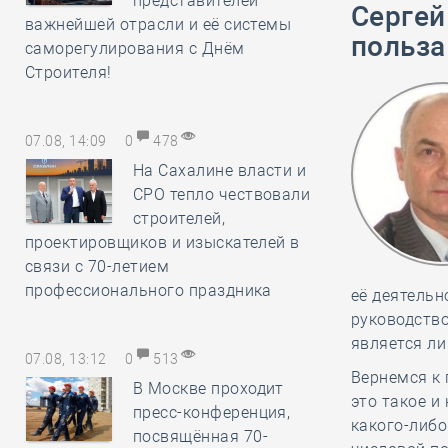
представителей
Сергей
важнейшей отрасли и её системы
польза
саморегулирования с Днём
Строителя!
07.08, 14:09
0
478
На Сахалине власти и
СРО тепло чествовали
строителей,
проектировщиков и изыскателей в
связи с 70-летием
профессионального праздника
её деятельн
руководство
является ли
07.08, 13:12
0
513
Вернемся к 
В Москве проходит
это такое и
пресс-конференция,
какого-либ
посвящённая 70-