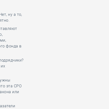
ет, ну а то,
ятно.
дставляют
о,
ми,
го фонда в
нподрядчики?
 их
нужны
что эта СРО
закона или
казатели