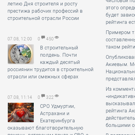
числовой по
летию Дня строителя и росту
этого опред
престижа рабочих профессий в
будет завис
строительной отрасли России
рейтинга ес
Примером та
07.08, 12:00
0
450
составленн
таком рейти
В строительный
полдень. Почти
Опубликова
каждый десятый
Акиевым. М
россиянин трудится в строительной
Национально
отрасли или смежных сферах
представля
Из коммента
«индикатив
07.08, 11:14
0
322
высказывало
СРО Удмуртии,
рейтинга Ак
Астрахани и
действитель
Екатеринбурга
большими о
оказывают благотворительную