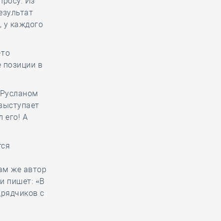
просу. Из
езультат
, у каждого
-то
 позиции в
 Русланом
выступает
 его! А
тся
ам же автор
и пишет: «В
дрядчиков с