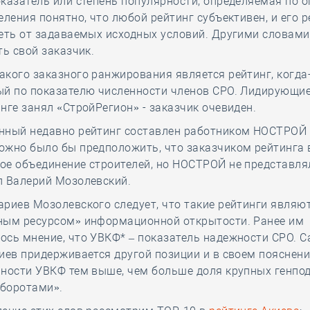
казатель или степень популярности, определяемая по о
еления понятно, что любой рейтинг субъективен, и его р
еть от задаваемых исходных условий. Другими словами
ть свой заказчик.
кого заказного ранжирования является рейтинг, когда
ый по показателю численности членов СРО. Лидирующие
нге занял «СтройРегион» - заказчик очевиден.
нный недавно рейтинг составлен работником НОСТРОЙ
ожно было бы предположить, что заказчиком рейтинга 
е объединение строителей, но НОСТРОЙ не представлял
л Валерий Мозолевский.
риев Мозолевского следует, что такие рейтинги являю
ным ресурсом» информационной открытости. Ранее им
сь мнение, что УВКФ* – показатель надежности СРО. С
иев придерживается другой позиции и в своем пояснени
ности УВКФ тем выше, чем больше доля крупных генпо
боротами».