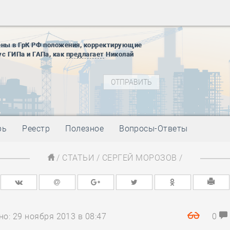
28 мая
-
Д
12 августа
22 августа
01 сентябр
ены в ГрК РФ положения, корректирующие
ус ГИПа и ГАПа, как
предлагает
Николай
10 ноября
27 января
блокады
01 мая
-
Д
09 мая
-
Д
28 мая
-
Д
рь
Реестр
Полезное
Вопросы-Ответы
12 августа
22 августа
/
СТАТЬИ
/
СЕРГЕЙ МОРОЗОВ
/
01 сентябр
10 ноября
27 января
блокады
01 мая
-
Д
о: 29 ноября 2013 в 08:47
0
09 мая
-
Д