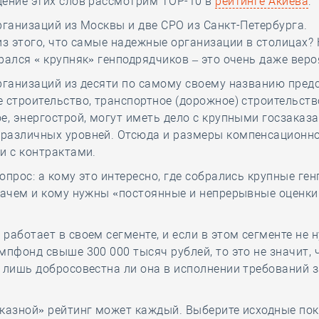
дение этих слов рассмотрим TOP-10 в
рейтинге Акиева
:
рганизаций из Москвы и две СРО из Санкт-Петербурга.
из этого, что самые надежные организации в столицах? Н
рался « крупняк» генподрядчиков – это очень даже веро
рганизаций из десяти по самому своему названию пре
 строительство, транспортное (дорожное) строительств
е, энергострой, могут иметь дело с крупными госзаказа
различных уровней. Отсюда и размеры компенсационно
и с контрактами.
опрос: а кому это интересно, где собрались крупные ге
зачем и кому нужны «постоянные и непрерывные оценки
работает в своем сегменте, и если в этом сегменте не 
мпфонд свыше 300 000 тысяч рублей, то это не значит, 
 лишь добросовестна ли она в исполнении требований 
казной» рейтинг может каждый. Выберите исходные по