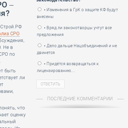
РО –
ень пограничника
• Изменения в ГрК о защите КФ будут
ия?
внесены
оСтрой.РФ
• Вряд ли законотворцы учтут все
ализ СРО
предложения
бсуждения,
• Дело дальше Нацобъединений и не
. Не в
двинется
СРО по
.
• Придётся возвращаться к
ет быть
лицензированию…
етствует ли
ет
овами,
ПОСЛЕДНИЕ КОММЕНТАРИИ
онять, что
чает оценку
уальный