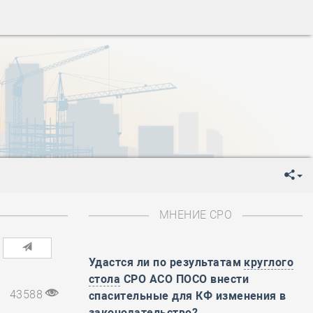
ень пограничника
-
День Строителя
-
День Государственного флага Российской Федерации
я
-
День знаний
-
День сотрудника органов внутренних дел РФ
-
День полного освобождения Ленинграда от фашистской
ень Весны и Труда
ень Победы!
ень пограничника
-
День Строителя
-
День Государственного флага Российской Федерации
МНЕНИЕ СРО
я
-
День знаний
-
День сотрудника органов внутренних дел РФ
-
День полного освобождения Ленинграда от фашистской
Удастся ли по результатам
круглого
стола
СРО АСО ПОСО внести
ень Весны и Труда
43588
спасительные для КФ изменения в
ень Победы!
законодательство?