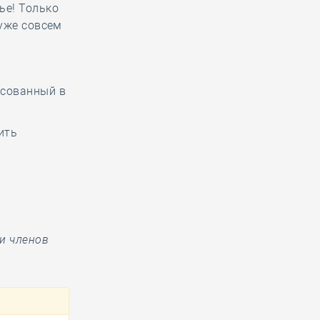
ье! Только
 уже совсем
есованный в
ить
и членов