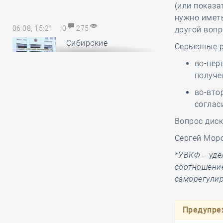
(или показа
нужно иметь
06.08, 15:21
0
275
другой вопр
Сибирские
Серьезные р
саморегуляторы
во-пер
понесли
получе
субсидиарную ответственность за
авансы, неотработанные
во-вто
обанкротившимся членом СРО
соглас
Вопрос диск
06.08, 14:17
0
179
Сергей Мор
В Минстрое России
*УВКФ – уде
обсудили
соотношени
предложения по
саморегулир
повышению энергоэффективности
многоквартирных домов
Предупре