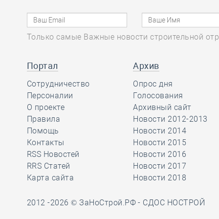
результаты
деятельности по
импортозамещению
Только самые Важные новости строительной отр
стройматериалов на
Всероссийском медиафоруме
Портал
Архив
«Строим будущее России»
Сотрудничество
Опрос дня
Персоналии
Голосования
06.08, 10:14
0
296
О проекте
Архивный сайт
СРО из Северной
Правила
Новости 2012-2013
столицы частично
Помощь
Новости 2014
ответила по
Контакты
Новости 2015
субсидиарному иску за вред,
RSS Новостей
Новости 2016
причинённый подрядчиком в ходе
RRS Статей
Новости 2017
капремонта МКД
Карта сайта
Новости 2018
2012 -2026 © ЗаНоСтрой.РФ -
СДОС НОСТРОЙ
06.08, 08:48
0
155