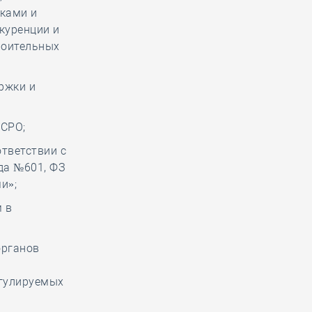
ками и
куренции и
роительных
ржки и
 СРО;
тветствии с
да №601, ФЗ
и»;
 в
органов
егулируемых