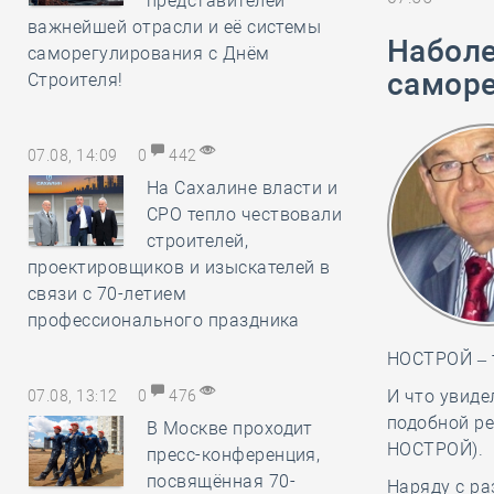
представителей
важнейшей отрасли и её системы
Наболе
саморегулирования с Днём
саморе
Строителя!
07.08, 14:09
0
442
На Сахалине власти и
СРО тепло чествовали
строителей,
проектировщиков и изыскателей в
связи с 70-летием
профессионального праздника
НОСТРОЙ – т
И что увиде
07.08, 13:12
0
476
подобной р
В Москве проходит
НОСТРОЙ).
пресс-конференция,
посвящённая 70-
Наряду с ра