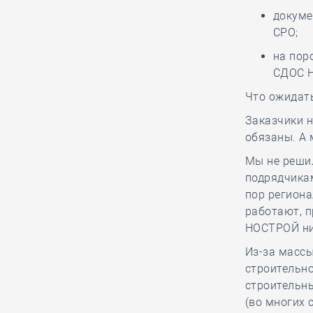
06.08, 13:15
0
244
докуме
СРО;
Как руководитель
белгородской СРО
на пор
вручал орден
СДОС 
заслуженному строителю к его 90-
Что ожидат
летнему юбилею
Заказчики н
обязаны. А 
06.08, 12:20
0
401
Мы не реши
В строительный
подрядчикам
полдень. Российские
пор региона
студенты
работают, п
отправились строить атомную
НОСТРОЙ ни
станцию в Египет
Из-за массы
строительн
строительны
06.08, 11:16
0
206
(во многих 
НОСТРОЙ представил