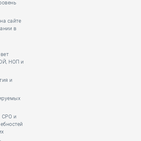
ровень
 на сайте
вании в
овет
ОЙ, НОП и
тия и
лируемых
 СРО и
ребностей
их
,