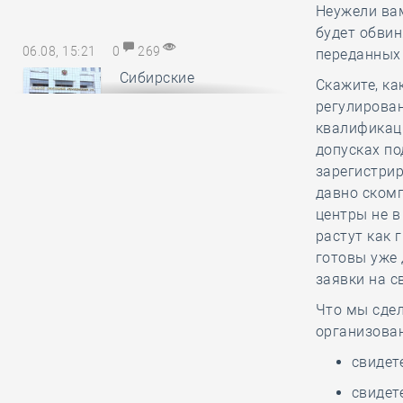
Неужели вам
будет обви
06.08, 15:21
0
269
переданных
Сибирские
Скажите, ка
саморегуляторы
регулирован
понесли
квалификаци
субсидиарную ответственность за
допусках по
авансы, неотработанные
зарегистри
обанкротившимся членом СРО
давно скомп
центры не в
растут как 
06.08, 14:17
0
174
готовы уже 
В Минстрое России
заявки на с
обсудили
Что мы сдел
предложения по
организова
повышению энергоэффективности
многоквартирных домов
свидет
свидет