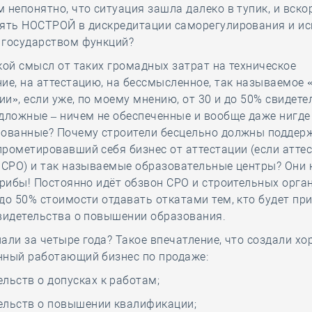
 непонятно, что ситуация зашла далеко в тупик, и вск
нять НОСТРОЙ в дискредитации саморегулирования и и
 государством функций?
кой смысл от таких громадных затрат на техническое
ие, на аттестацию, на бессмысленное, так называемое
и», если уже, по моему мнению, от 30 и до 50% свидете
дложные – ничем не обеспеченные и вообще даже нигде
рованные? Почему строители бесцельно должны поддер
рометировавший себя бизнес от аттестации (если атте
 СРО) и так называемые образовательные центры? Они 
грибы! Постоянно идёт обзвон СРО и строительных орган
до 50% стоимости отдавать откатами тем, кто будет пр
видетельства о повышении образования.
али за четыре года? Такое впечатление, что создали х
нный работающий бизнес по продаже:
ельств о допусках к работам;
ельств о повышении квалификации;