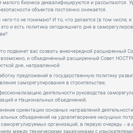
и малого бизнеса деквалифицируются и рассыпаются. У
безопасности объектов постоянно снижается.
 чего-то не понимаю? И то, что делается (в том числе, и
это и есть политика сегодняшнего дня в саморегулиро
ве?
это подвинет вас созвать внеочередной расширенный С
 возможно, и объединённый расширенный Совет НОСТР
сткой дня, направленной:
аботку предложений в государственную политику разви
вления саморегулирования в строительстве;
фессионализацию деятельности руководства саморегу
заций и Национальных объединений;
енение ориентации основных направлений деятельности
альных объединений на удовлетворение насущных пот
 саморегулируемых организаций, в первую очередь – в 
ниях между техническими заказчиками с изыскателями