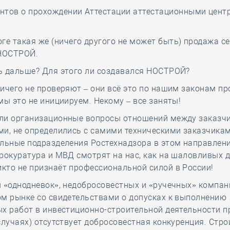
нтов о прохождении Аттестации аттестационными цент
оге такая же (ничего другого не может быть) продажа с
НОСТРОЙ.
ь дальше? Для этого ли создавался НОСТРОЙ?
ичего не проверяют – они всё это по нашим законам пр
мы это не инициируем. Некому – все заняты!
ли организационные вопросы отношений между заказч
и, не определились с самими техническими заказчикам
льные подразделения Ростехнадзора в этом направлени
рокуратура и МВД смотрят на нас, как на шаловливых д
кто не признаёт профессиональной силой в России!
 «однодневок», недобросовестных и «ручечных» компан
ом рынке со свидетельствами о допусках к выполнению
х работ в инвестиционно-строительной деятельности п
случаях) отсутствует добросовестная конкуренция. Стр