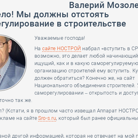
28 мая
-
Д
Валерий Мозол
ло! Мы должны отстоять
гулирование в строительстве
Уважаемые господа!
На
сайте НОСТРОЙ
набрал «вступить в СРО
возможно, это делает любой начинающий
ищущий, как и в какую саморегулируему
организацию строителей ему вступить. К
должен обратиться? Конечно же, на сайт
Национального объединения строителей. 
саморегулировании – открытость и доступ
очно так же.
л? (Кстати, я в прошлом часто извещал Аппарат НОСТР
екламе на сайте
Sro-s.ru
, который был ранее официальн
зной другой информацией, которая не отвечает на мой