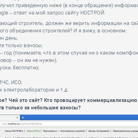
олучил приведенную ниже (в конце обращения) информа
gle – ответ на мой запрос сайту НОСТРОЙ.
нающий строитель, должен же верить информации на са
го объединения строителей? И я вижу, в основном:
ин день;
те только взносы;
 – год (понимаете, что в этом случае ни о каком компф
овор – он им не нужен);
уски, бесплатно;
МЧС, ИСО;
м электролаборатории и т.д.
кое? Чей это сайт? Кто провоцирует коммерциализацию
тв только за небольшие взносы?