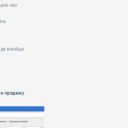
цию как
йте
онде вообще
 и продажу