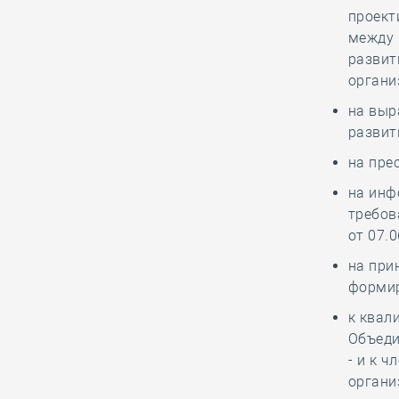
Анвар Шамузафаров
проект
провёл заседание
между 
Ассамблеи
развит
региональных общественных
органи
советов в сферах строительства и
ЖКХ
на выр
развит
на пре
05.08, 15:26
0
401
на инф
Как томской СРО и
требов
НОСТРОЙ удалось
от 07.
отстоять КФ ОДО,
добившись отказа в иске почти на
на при
28,6 миллиона рублей
формир
к квал
Объед
05.08, 14:18
0
425
- и к 
Руководству
органи
Национального