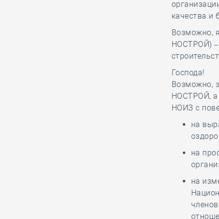
организаци
результаты
качества и 
деятельности по
импортозамещению
Возможно, я
стройматериалов на
НОСТРОЙ) – 
Всероссийском медиафоруме
строительст
«Строим будущее России»
Господа!
Возможно, 
НОСТРОЙ, а
06.08, 10:14
0
291
НОИЗ с пове
СРО из Северной
на выр
столицы частично
оздоро
ответила по
субсидиарному иску за вред,
на про
причинённый подрядчиком в ходе
органи
капремонта МКД
на изм
Национ
членов
06.08, 08:48
0
150
отноше