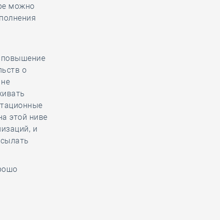
оре можно
сполнения
 «повышение
льств о
 не
живать
стационные
на этой ниве
изаций, и
исылать
орошо