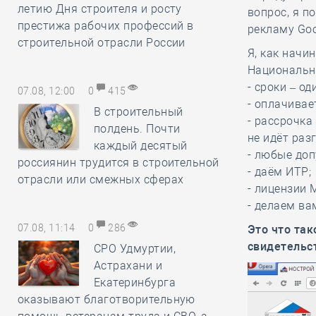
летию Дня строителя и росту
вопрос, я п
престижа рабочих профессий в
рекламу Goo
строительной отрасли России
Я, как начи
Национально
- сроки – од
07.08, 12:00
0
415
- оплачивае
В строительный
- рассрочка
полдень. Почти
не идёт разг
каждый десятый
- любые доп
россиянин трудится в строительной
- даём ИТР;
отрасли или смежных сферах
- лицензии 
- делаем ва
07.08, 11:14
0
286
Это что та
свидетельс
СРО Удмуртии,
Астрахани и
Екатеринбурга
оказывают благотворительную