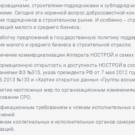
ировщиками, строителями-подрядчиками и субподрядчи
ними. Сегодня это коренной вопрос добросовестной кон
ия подрядчиков в строительном рынке. И особенно – ст
заций малого и среднего бизнеса;
аботку предложений в государственную политику подде
ия малого и среднего бизнеса в строительной отрасли;
сечение коммерциализации Аппарата НОСТРОЙ и самих
ормационную открытость и доступность НОСТРОЙ в соо
аниями ФЗ №315, указа президента РФ от 7 мая 2012 го
06.2013 №133 и «Хартии открытых данных «Группы восьм
нятие неотложных мер по организационным изменениям
овании СРО;
ификационным требованиям к членам исполнительных 
инений
членам коллегиальных и исполнительных органов самор
заций,