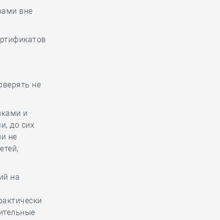
рами вне
ертификатов
оверять не
иками и
и, до сих
и не
етей,
ий на
рактически
оительные