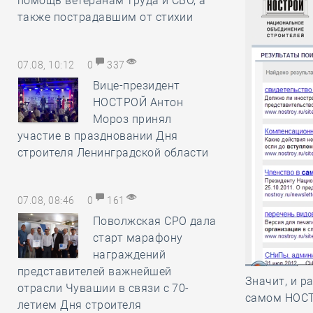
помощь ветеранам труда и СВО, а
также пострадавшим от стихии
07.08, 10:12
0
337
Вице-президент
НОСТРОЙ Антон
Мороз принял
участие в праздновании Дня
строителя Ленинградской области
07.08, 08:46
0
161
Поволжская СРО дала
старт марафону
награждений
представителей важнейшей
Значит, и р
отрасли Чувашии в связи с 70-
самом НОС
летием Дня строителя