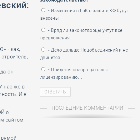
ень пограничника
евский
:
• Изменения в ГрК о защите КФ будут
внесены
• Вряд ли законотворцы учтут все
предложения
» - как,
• Дело дальше Нацобъединений и не
 строитель,
двинется
ю
• Придётся возвращаться к
уда он
лицензированию…
У нас же в
ность. И в
ПОСЛЕДНИЕ КОММЕНТАРИИ
ОЙ о
ым сайтом
 прямой