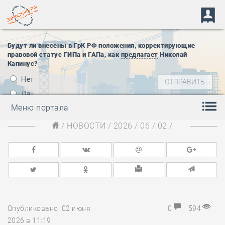
Будут ли внесены в ГрК РФ положения, корректирующие
правовой статус ГИПа и ГАПа, как
предлагает
Николай
Капинус?
Нет
Да
Меню портала
/
НОВОСТИ
/
2026
/
06
/
02
/
Опубликовано: 02 июня
0
594
2026 в 11:19