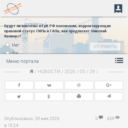
Будут ли внесены в ГрК РФ положения, корректирующие
правовой статус ГИПа и ГАПа, как
предлагает
Николай
Капинус?
Нет
Да
Меню портала
/
НОВОСТИ
/
2026
/
05
/
29
/
Опубликовано: 29 мая 2026
0
639
в 15:24