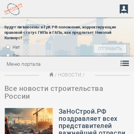
Будут ли внесены в ГрК РФ положения, корректирующие
правовой статус ГИПа и ГАПа, как
предлагает
Николай
Капинус?
Нет
Да
Меню портала
/
НОВОСТИ
/
Все новости строительства
России
ЗаНоСтрой.РФ
поздравляет всех
представителей
важнейшей отрасли