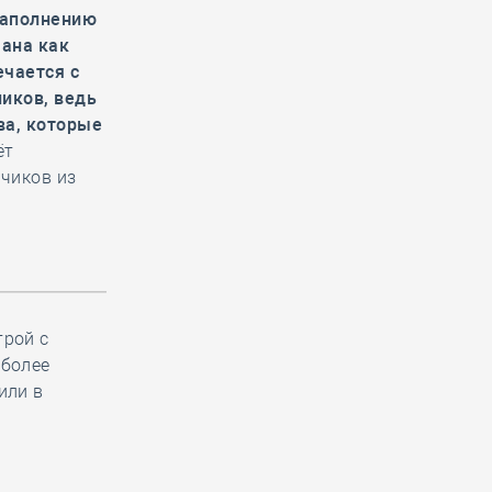
наполнению
ана как
ечается с
иков, ведь
ва, которые
ёт
чиков из
трой с
 более
или в