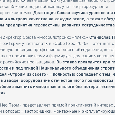
 четыре ключевые задачи, актуальные для любого стро
плоснабжение, водоснабжение, учёт энергоресурсов и
арные системы.
Делегация Союза изучила уровень ав
а и контроля качества на каждом этапе, а также обсу
ом предприятия перспективы развития сотрудничества
й директор Союза «Мособлстройкомплекс»
Станислав 
Нео-Терм» участвовать в «Qube Expo 2026» – этот шаг 
ельную позицию профессионального объединения, котор
акт с производителями формирует для своих членов пу
х российских поставщиков.
Выставка проводится при 
ссии и под эгидой Национального объединения строите
ея «Строим из своего» – полностью совпадает с тем, 
а заводе: оборудование отечественного производства
собное заменить импортные аналоги без потери технич
тик.
Нео-Терм» представляет прямой практический интерес 
ди которых – застройщики, монтажные и эксплуатирующ