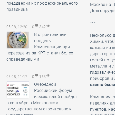
преддверии их профессионального
Москве на 
праздника
Долгопрудн
***
05.08, 12:20
0
342
В строительный
Несколько 
полдень.
Химки, что
Компенсации при
каждая из 
переезде из-за КРТ станут более
директор п
справедливыми
гостей по ц
металла и л
гидравличес
05.08, 11:17
0
163
приборов и
Очередной
важно было 
Российский форум
изыскателей пройдёт
Компания, о
в сентябре в Московском
изделиях дл
государственном строительном
пунктов, на