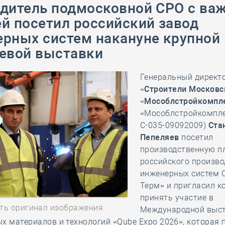
дитель подмосковной СРО с ва
28 мая
-
Д
й посетил российский завод
рных систем накануне крупной
евой выставки
Генеральный директ
«Строители Московс
«Мособлстройкомпл
«Мособлстройкомпле
С-035-09092009)
Ста
Пепеляев
посетил
производственную п
российского произво
инженерных систем 
Терм» и пригласил 
принять участие в
ть оригинал изображения
Международной выс
х материалов и технологий «Qube Expo 2026», которая 