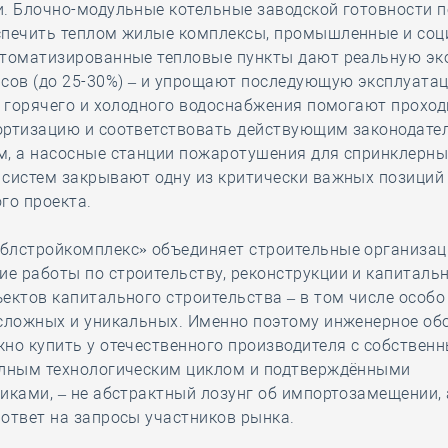
и. Блочно-модульные котельные заводской готовности 
спечить теплом жилые комплексы, промышленные и со
втоматизированные тепловые пункты дают реальную э
рсов (до 25-30%) – и упрощают последующую эксплуата
, горячего и холодного водоснабжения помогают проход
ортизацию и соответствовать действующим законодат
м, а насосные станции пожаротушения для спринклерны
 систем закрывают одну из критически важных позиций
го проекта.
блстройкомплекс» объединяет строительные организац
е работы по строительству, реконструкции и капиталь
ектов капитального строительства – в том числе особо
 сложных и уникальных. Именно поэтому инженерное об
но купить у отечественного производителя с собствен
олным технологическим циклом и подтверждёнными
иками, – не абстрактный лозунг об импортозамещении, 
ответ на запросы участников рынка.