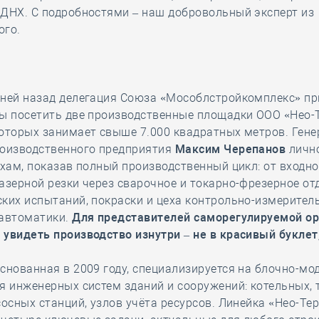
ВДНХ. С подробностями – наш добровольный эксперт из
ого.
дней назад делегация Союза «Мособлстройкомплекс» пр
бы посетить две производственные площадки ООО «Нео-
которых занимает свыше 7.000 квадратных метров. Ген
роизводственного предприятия
Максим Черепанов
личн
ехам, показав полный производственный цикл: от входн
азерной резки через сварочное и токарно-фрезерное от
ких испытаний, покраски и цеха контрольно-измерител
 автоматики.
Для представителей саморегулируемой о
увидеть производство изнутри – не в красивый буклет,
снованная в 2009 году, специализируется на блочно-м
я инженерных систем зданий и сооружений: котельных,
сосных станций, узлов учёта ресурсов. Линейка «Нео-Те