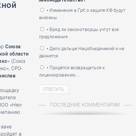
жной
ень пограничника
• Изменения в ГрК о защите КФ будут
внесены
• Вряд ли законотворцы учтут все
предложения
ор
Союза
• Дело дальше Нацобъединений и не
кой области
двинется
екс»
(Союз
• Придётся возвращаться к
кс», СРО-
лицензированию…
нислав
лощадку
дителя
ООО «Нео-
ПОСЛЕДНИЕ КОММЕНТАРИИ
компанию
тавке
пройдёт в