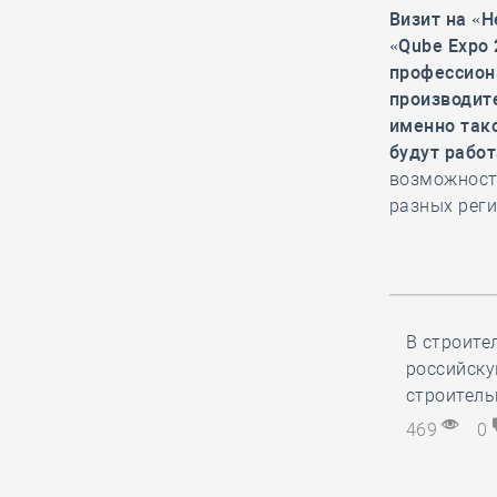
Визит на «
«Qube Expo
04.08, 13:17
0
457
профессион
Как чувашская СРО
производит
отметила 35-летие
именно так
компании, в стенах
будут работ
которой 17 лет назад родилось
возможност
само профессиональное
разных реги
объединение
04.08, 12:20
0
436
В строительный
В строите
полдень. Проект
российску
второго небоскрёба
строитель
«Лахта Центра» в Петербурге
469
0
одобрен Главгосэкспертизой