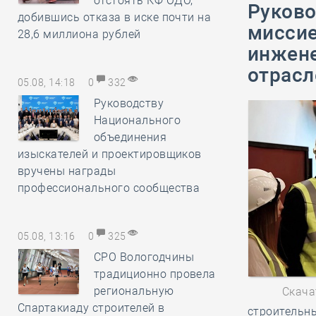
отстоять КФ ОДО,
Руково
добившись отказа в иске почти на
миссие
28,6 миллиона рублей
инжене
отрасл
05.08, 14:18
0
332
Руководству
Национального
объединения
изыскателей и проектировщиков
вручены награды
профессионального сообщества
05.08, 13:16
0
325
СРО Вологодчины
традиционно провела
региональную
Скача
Спартакиаду строителей в
строительны