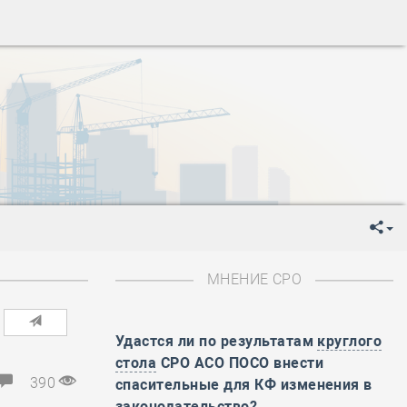
-
День Строителя
-
День Государственного флага Российской Федерации
я
-
День знаний
-
День сотрудника органов внутренних дел РФ
-
День полного освобождения Ленинграда от фашистской
ень Весны и Труда
ень Победы!
ень пограничника
-
День Строителя
-
День Государственного флага Российской Федерации
МНЕНИЕ СРО
я
-
День знаний
-
День сотрудника органов внутренних дел РФ
-
День полного освобождения Ленинграда от фашистской
Удастся ли по результатам
круглого
стола
СРО АСО ПОСО внести
ень Весны и Труда
390
спасительные для КФ изменения в
ень Победы!
законодательство?