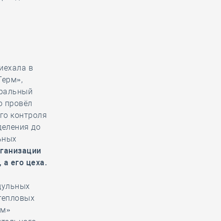
иехала в
Терм»,
еральный
о провёл
ого контроля
деления до
ьных
рганизации
 а его цеха.
одульных
 тепловых
рм»