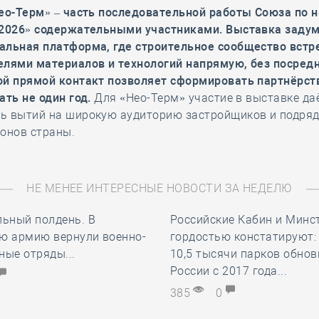
Нео-Терм» – часть последовательной работы Союза по 
 2026» содержательными участниками. Выставка задум
альная платформа, где строительное сообщество встр
елями материалов и технологий напрямую, без посредн
ой прямой контакт позволяет сформировать партнёрст
ать не один год.
Для «Нео-Терм» участие в выставке да
ь вытий на широкую аудиторию застройщиков и подряд
онов страны.
НЕ МЕНЕЕ ИНТЕРЕСНЫЕ НОВОСТИ ЗА НЕДЕЛЮ
льный полдень. В
Российские Кабин и Минс
ю армию вернули военно-
гордостью констатируют:
ные отряды...
10,5 тысячи парков обнов
России с 2017 года...
385
0