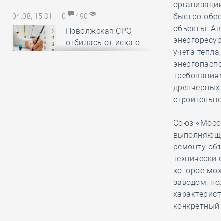
организаци
быстро обе
04.08, 15:31
0
490
объекты. А
Поволжская СРО
энергоресу
отбилась от иска о
учёта тепла
субсидиарной
энергопасп
ответственности, убедив арбитраж
требования
в пропуске истцом срока исковой
дренчерных
давности
строительно
Союз «Мосо
04.08, 14:19
0
218
выполняющи
Нацобъединение
ремонту объ
изыскателей и
технически
проектировщиков
которое мож
объявляет о приёме заявок на XI
заводом, п
Международный
характерист
профессиональный конкурс
конкретный 
НОПРИЗ на лучший проект