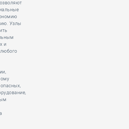
позволяют
циальные
кономию
цию. Узлы
ить
ельным
х и
 любого
ии,
ному
 опасных,
орудование,
ным
а