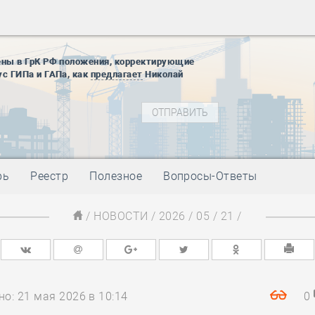
12 августа
22 августа
01 сентябр
ены в ГрК РФ положения, корректирующие
ус ГИПа и ГАПа, как
предлагает
Николай
10 ноября
27 января
блокады
01 мая
-
Д
09 мая
-
Д
28 мая
-
Д
рь
Реестр
Полезное
Вопросы-Ответы
12 августа
22 августа
/
НОВОСТИ
/
2026
/
05
/
21
/
01 сентябр
10 ноября
27 января
блокады
01 мая
-
Д
о: 21 мая 2026 в 10:14
0
09 мая
-
Д