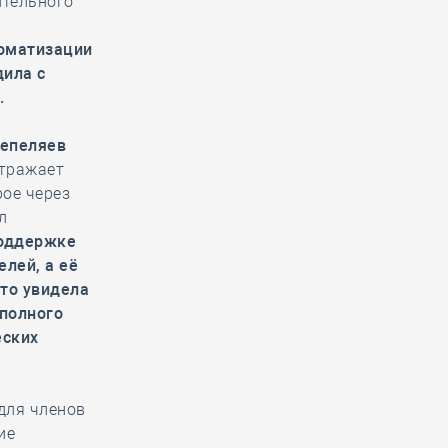
ительного
томатизации
дила с
.
Пепеляев
отражает
ое через
л
поддержке
лей, а её
что увидела
 полного
еских
для членов
ие