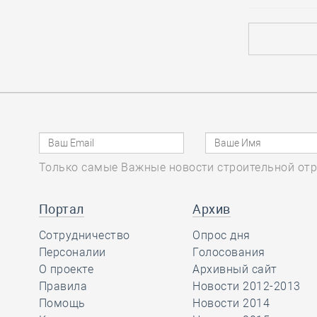
04.08, 11:18
0
231
В преддверии 70-
летия Дня строителя
Ирек Файзуллин
наградил представителей
важнейшей отрасли России
04.08, 10:16
0
188
Нерасторопность
Только самые Важные новости строительной отр
Фонда капитального
ремонта уберегла
Портал
Архив
СРО из Северной столицы от
субсидиарной ответственности
Сотрудничество
Опрос дня
Персоналии
Голосования
О проекте
Архивный сайт
04.08, 08:55
0
374
Правила
Новости 2012-2013
На конференции
Помощь
Новости 2014