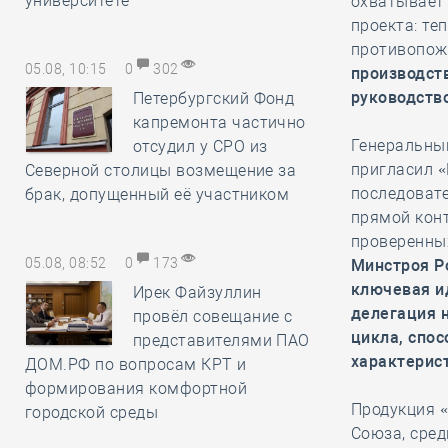
университете
охватывает
проекта: те
противопож
05.08, 10:15
0
302
производств
руководств
Петербургский Фонд
капремонта частично
Генеральны
отсудил у СРО из
пригласил «
Северной столицы возмещение за
последоват
брак, допущенный её участником
прямой конт
проверенны
05.08, 08:52
0
173
Минстроя Ро
ключевая ид
Ирек Файзуллин
делегация н
провёл совещание с
цикла, спо
представителями ПАО
характерис
ДОМ.РФ по вопросам КРТ и
формирования комфортной
Продукция «
городской среды
Союза, сре