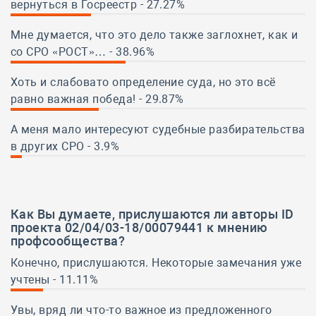
вернуться в Госреестр - 27.27%
27.27%
Мне думается, что это дело также заглохнет, как и
со СРО «РОСТ»… - 38.96%
38.96%
Хоть и слабовато определение суда, но это всё
равно важная победа! - 29.87%
29.87%
А меня мало интересуют судебные разбирательства
в других СРО - 3.9%
3.9%
Как Вы думаете, прислушаются ли авторы ID
проекта 02/04/03-18/00079441 к мнению
профсообщества?
Конечно, прислушаются. Некоторые замечания уже
учтены - 11.11%
11.11%
Увы, вряд ли что-то важное из предложенного