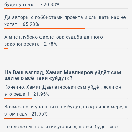
будет учтено… - 20.83%
20.83%
Да авторы с лоббистами проекта и слышать нас не
хотят! - 65.28%
65.28%
А мне глубоко фиолетова судьба данного
законопроекта - 2.78%
2.78%
На Ваш взгляд,
Хамит Мавлияров
уйдёт сам
или его всё-таки «уйдут»?
Конечно, Хамит Давлетярович сам уйдёт, если он
это решит! - 21.95%
21.95%
Возможно, и увольнять не будут, по крайней мере, в
этом году - 21.95%
21.95%
Его должны по статье уволить, но всё будет «по