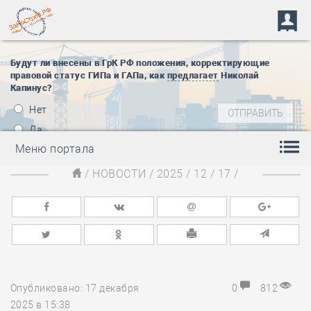
Будут ли внесены в ГрК РФ положения, корректирующие
правовой статус ГИПа и ГАПа, как
предлагает
Николай
Капинус?
Нет
Да
Меню портала
/
НОВОСТИ
/
2025
/
12
/
17
/
Опубликовано: 17 декабря
0
812
2025 в 15:38