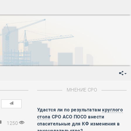
ень пограничника
-
День Строителя
-
День Государственного флага Российской Федерации
я
-
День знаний
-
День сотрудника органов внутренних дел РФ
-
День полного освобождения Ленинграда от фашистской
ень Весны и Труда
ень Победы!
ень пограничника
-
День Строителя
-
День Государственного флага Российской Федерации
МНЕНИЕ СРО
я
-
День знаний
-
День сотрудника органов внутренних дел РФ
-
День полного освобождения Ленинграда от фашистской
Удастся ли по результатам
круглого
стола
СРО АСО ПОСО внести
ень Весны и Труда
1250
спасительные для КФ изменения в
ень Победы!
законодательство?