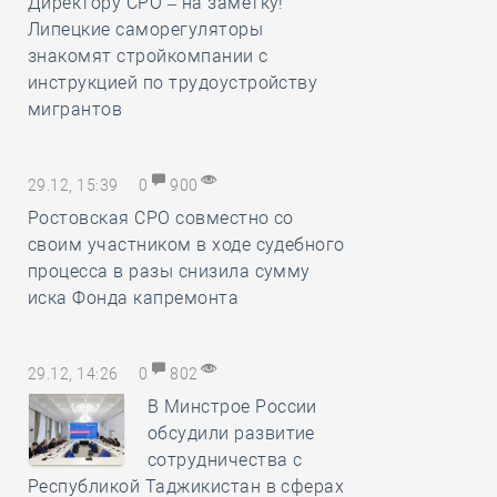
Директору СРО – на заметку!
Липецкие саморегуляторы
знакомят стройкомпании с
инструкцией по трудоустройству
мигрантов
29.12, 15:39
0
900
Ростовская СРО совместно со
своим участником в ходе судебного
процесса в разы снизила сумму
иска Фонда капремонта
29.12, 14:26
0
802
В Минстрое России
обсудили развитие
сотрудничества с
Республикой Таджикистан в сферах