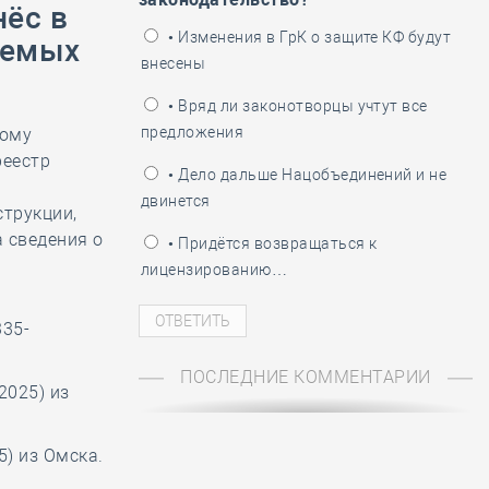
нёс в
ень пограничника
• Изменения в ГрК о защите КФ будут
уемых
внесены
• Вряд ли законотворцы учтут все
предложения
ному
реестр
• Дело дальше Нацобъединений и не
двинется
струкции,
 сведения о
• Придётся возвращаться к
лицензированию…
335-
ПОСЛЕДНИЕ КОММЕНТАРИИ
2025) из
) из Омска.