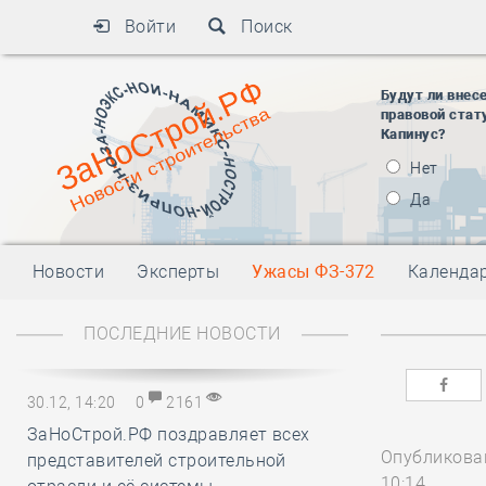
Войти
Поиск
Будут ли внес
правовой стат
Капинус?
Нет
Да
Новости
Эксперты
Ужасы ФЗ-372
Календа
ПОСЛЕДНИЕ НОВОСТИ
30.12, 14:20
0
2161
ЗаНоСтрой.РФ поздравляет всех
Опубликован
представителей строительной
10:14