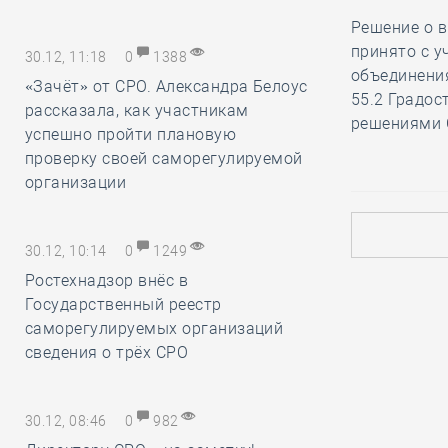
Решение о в
принято с 
30.12, 11:18
0
1388
объединения
«Зачёт» от СРО. Александра Белоус
55.2 Градос
рассказала, как участникам
решениями 
успешно пройти плановую
проверку своей саморегулируемой
организации
30.12, 10:14
0
1249
Ростехнадзор внёс в
Государственный реестр
саморегулируемых организаций
сведения о трёх СРО
30.12, 08:46
0
982