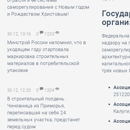
отрасли и её системы
саморегулирования с Новым годом
Госуда
и Рождеством Христовым!
органи
30.12, 13:16
0
1233
Федеральна
Минстрой России напомнил, что в
надзору на 
уходящем году стартовала
саморегули
маркировка строительных
архитектурн
материалов в потребительской
капитальног
упаковке
трёх новых 
Ассоци
30.12, 12:20
0
1204
251220
В строительный полдень.
Ассоци
Чиновница из Приморья,
Калуги
переписавшая на себя 24
земельных участка, предстанет
Ассоци
перед судом