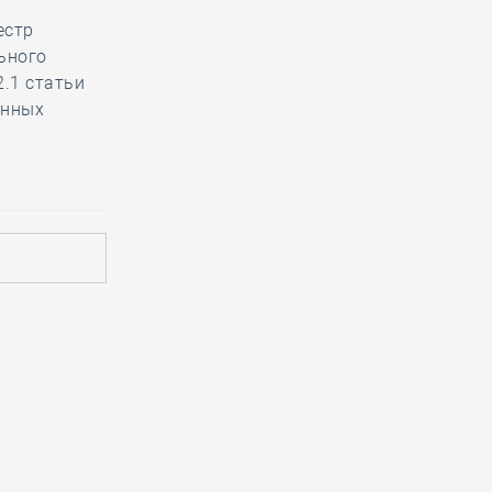
естр
ьного
2.1 статьи
ённых