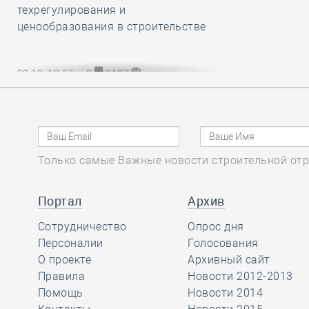
техрегулирования и
ценообразования в строительстве
29.12, 13:17
0
1127
НОПРИЗ разработал и утвердил
обязательный для всех СРО и их
членов Единый стандарт
рассмотрения жалоб на
специалистов НРС
Только самые Важные новости строительной отр
Портал
Архив
29.12, 12:20
0
802
Сотрудничество
Опрос дня
В строительный полдень. Сразу две
Персоналии
Голосования
станции новой линии метро
О проекте
Архивный сайт
открыли в Культурной столице
Правила
Новости 2012-2013
Помощь
Новости 2014
29.12, 11:24
0
867