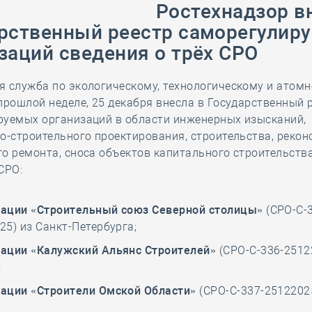
Ростехнадзор в
28 мая
-
Д
рственный реестр саморегулир
заций сведения о трёх СРО
я служба по экологическому, технологическому и атом
прошлой неделе, 25 декабря внесла в Государственный 
руемых организаций в области инженерных изысканий,
о-строительного проектирования, строительства, рекон
о ремонта, сноса объектов капитального строительства
СРО:
ации «Строительный союз Северной столицы»
(СРО-С-
25) из Санкт-Петербурга;
ации «Калужский Альянс Строителей»
(СРО-С-336-2512
;
ации «Строители Омской Области»
(СРО-С-337-25122025