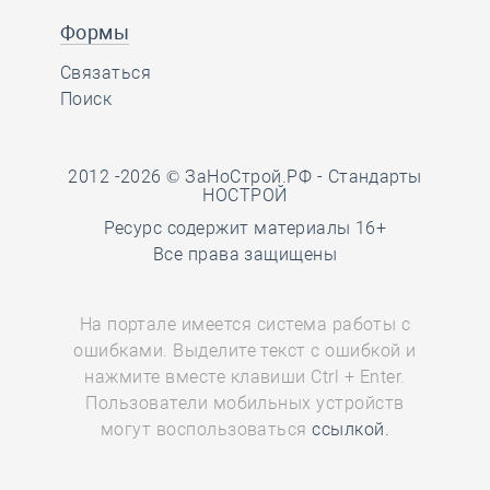
Формы
Связаться
Поиск
2012 -2026 © ЗаНоСтрой.РФ -
Стандарты
НОСТРОЙ
Ресурс содержит материалы 16+
Все права защищены
На портале имеется система работы с
ошибками. Выделите текст с ошибкой и
нажмите вместе клавиши Ctrl + Enter.
http://zanostroy.ru wants to:
Пользователи мобильных устройств
могут воспользоваться
ссылкой.
Show notifications
Block
Allow