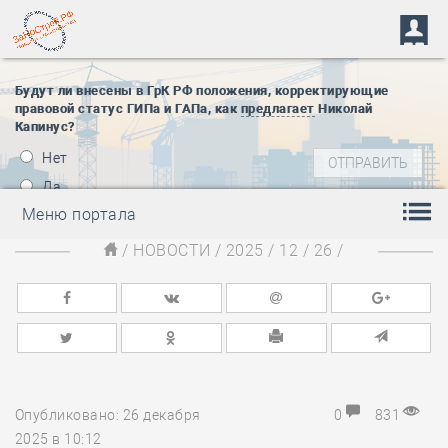
Будут ли внесены в ГрК РФ положения, корректирующие
правовой статус ГИПа и ГАПа, как
предлагает
Николай
Капинус?
Нет
Да
Меню портала
/
НОВОСТИ
/
2025
/
12
/
26
/
Опубликовано: 26 декабря
0
831
2025 в 10:12