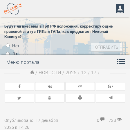
Будут ли внесены в ГрК РФ положения, корректирующие
правовой статус ГИПа и ГАПа, как
предлагает
Николай
Капинус?
Нет
Да
Меню портала
/
НОВОСТИ
/
2025
/
12
/
17
/
Опубликовано: 17 декабря
0
733
2025 в 14:26