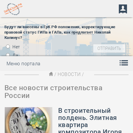
Будут ли внесены в ГрК РФ положения, корректирующие
правовой статус ГИПа и ГАПа, как
предлагает
Николай
Капинус?
Нет
Да
Меню портала
/
НОВОСТИ
/
Все новости строительства
России
В строительный
полдень. Элитная
квартира
композитора Игоря