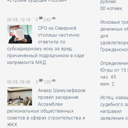
«Строим будущее России»
рублей
00 копеек.
06.08, 10:14
0
242
Исковые тр
СРО из Северной
денежных об
столицы частично
для
ответила по
удовлетворе
субсидиарному иску за вред,
Гражданског
причинённый подрядчиком в ходе
капремонта МКД
Определени
Югры от 15.
час. 45
06.08, 08:48
0
105
мин. 2
Анвар Шамузафаров
провёл заседание
Истец, изв
Ассамблеи
судебного з
региональных общественных
направил
советов в сферах строительства и
заявление о
ЖКХ