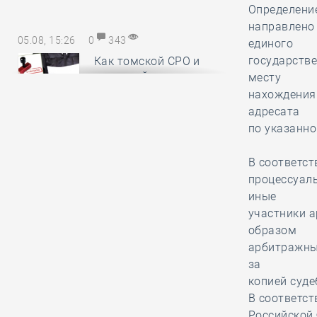
Определение
направлено 
05.08, 15:26
0
343
единого
государстве
Как томской СРО и
месту
НОСТРОЙ удалось
нахождения 
отстоять КФ ОДО,
адресата
добившись отказа в иске почти на
по указанно
28,6 миллиона рублей
В соответст
05.08, 14:18
0
385
процессуаль
иные
Руководству
участники 
Национального
образом
объединения
арбитражным
изыскателей и проектировщиков
за
вручены награды
копией суде
профессионального сообщества
В соответст
Российской 