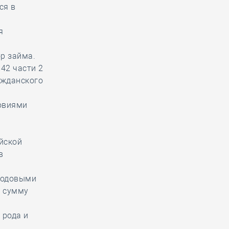
ся в
я
ор займа.
42 части 2
ажданского
ловиями
ийской
в
 родовыми
е сумму
 рода и