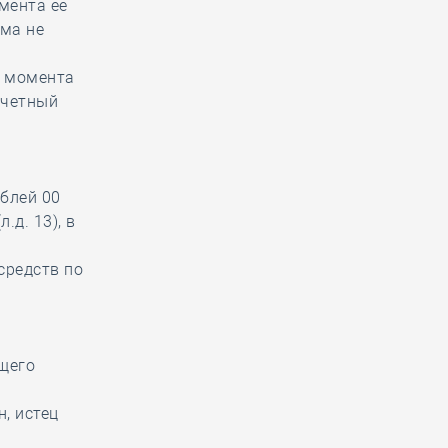
омента ее
йма не
с момента
счетный
ублей 00
.д. 13), в
средств по
ящего
, истец