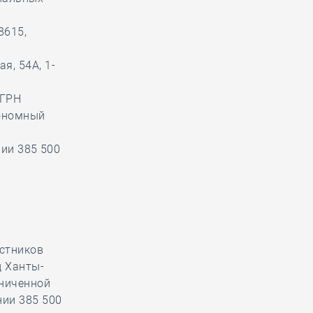
8615,
я, 54А, 1-
ОГРН
тономный
ании 385 500
астников
д Ханты-
аниченной
нии 385 500