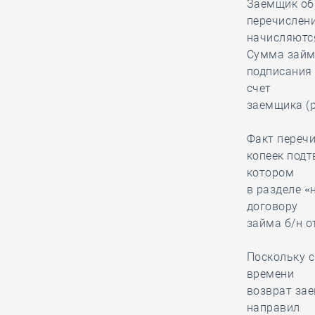
Заемщик обя
Очередной
перечислени
Российский форум
начисляютс
изыскателей пройдёт
Сумма займ
в сентябре в Московском
подписания 
государственном строительном
счет
университете
заемщика (р
Факт перечи
05.08, 10:15
0
330
копеек подт
Петербургский Фонд
котором
капремонта частично
в разделе «
отсудил у СРО из
договору
Северной столицы возмещение за
займа б/н о
брак, допущенный её участником
Поскольку с
времени
05.08, 08:52
0
198
возврат зае
Ирек Файзуллин
направил