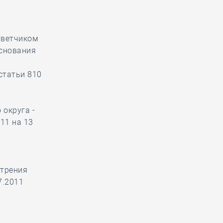
тветчиком
основания
статьи 810
округа -
11 на 13
отрения
7.2011