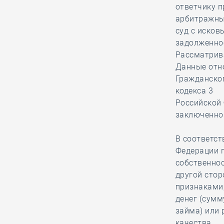
провёл совещание с
ответчику п
представителями ПАО
арбитражн
ДОМ.РФ по вопросам КРТ и
суд с иско
формирования комфортной
задолженно
городской среды
Рассматрив
Данные отн
Гражданског
04.08, 15:31
0
514
кодекса 3
Поволжская СРО
Российской
отбилась от иска о
заключенно
субсидиарной
ответственности, убедив арбитраж
В соответст
в пропуске истцом срока исковой
Федерации п
давности
собственно
другой стор
признаками
04.08, 14:19
0
238
денег (сум
Нацобъединение
займа) или 
изыскателей и
качества.