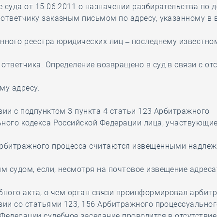
 суда от 15.06.2011 о назначении разбирательства по 
ответчику заказным письмом по адресу, указанному в 
нного реестра юридических лиц – последнему известно
ответчика. Определение возвращено в суд в связи с от
му адресу.
вии с подпунктом 3 пункта 4 статьи 123 Арбитражного
ного кодекса Российской Федерации лица, участвующие 
арбитражного процесса считаются извещенными надле
 судом, если, несмотря на почтовое извещение адреса
бного акта, о чем орган связи проинформировал арбит
вии со статьями 123, 156 Арбитражного процессуально
Федерации судебное заседание проводится в отсутствие