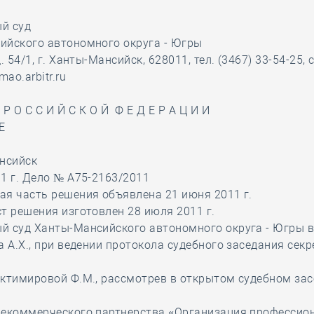
28 мая
-
Д
й суд
ийского автономного округа - Югры
. 54/1, г. Ханты-Мансийск, 628011, тел. (3467) 33-54-25, 
mao.arbitr.ru
 Р О С С И Й С К О Й Ф Е Д Е Р А Ц И И
Е
ансийск
1 г. Дело № А75-2163/2011
я часть решения объявлена 21 июня 2011 г.
т решения изготовлен 28 июля 2011 г.
й суд Ханты-Мансийского автономного округа - Югры 
а А.Х., при ведении протокола судебного заседания сек
ктимировой Ф.М., рассмотрев в открытом судебном за
Некоммерческого партнерства «Организация профессио