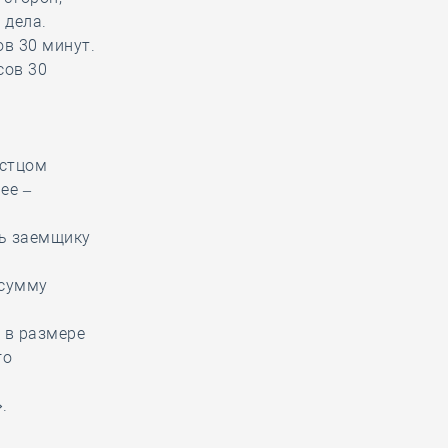
 дела.
ов 30 минут.
сов 30
истцом
ее –
ть заемщику
 сумму
а в размере
го
».