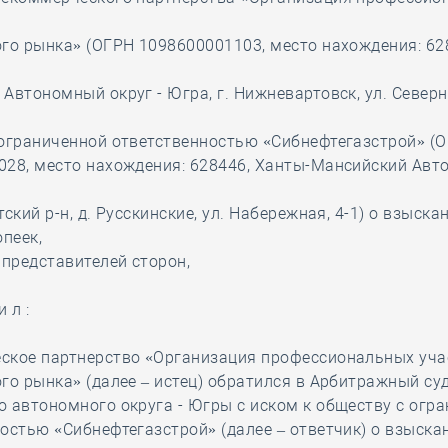
го рынка» (ОГРН 1098600001103, место нахождения: 62
Автономный округ - Югра, г. Нижневартовск, ул. Северна
 ограниченной ответственностью «Сибнефтегазстрой» (
028, место нахождения: 628446, Ханты-Мансийский Ав
тский р-н, д. Русскинские, ул. Набережная, 4-1) о взыск
опеек,
 представителей сторон,
и л :
ское партнерство «Организация профессиональных уч
го рынка» (далее – истец) обратился в Арбитражный су
 автономного округа - Югры с иском к обществу с огр
остью «Сибнефтегазстрой» (далее – ответчик) о взыска