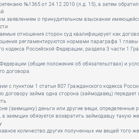
ретензию №1365 от 24.12.2010 (л.д. 15), а затем обратил
ый
вым заявлением о принудительном взыскании имеющейс
сти.
аемые отношения сторон суд квалифицирует как догов
ошения регламентируются нормами параграфа 1 главы 
о кодекса Российской Федерации, раздела 3 части 1 Гр
 Федерации (общие положения об обязательствах) и ус
го договора.
вии с пунктом 1 статьи 807 Гражданского кодекса Росс
о договору займа одна сторона (займодавец) передает 
сть
оне (заемщику) деньги или другие вещи, определенные
, а заемщик обязуется возвратить займодавцу такую ж
му
равное количество других полученных им вещей того же