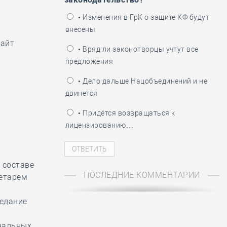
ень пограничника
• Изменения в ГрК о защите КФ будут
внесены
сайт
• Вряд ли законотворцы учтут все
предложения
• Дело дальше Нацобъединений и не
двинется
• Придётся возвращаться к
лицензированию…
в составе
ПОСЛЕДНИЕ КОММЕНТАРИИ
ретарем
седание
нальных