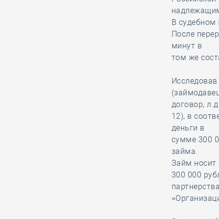
надлежащим
05.08, 13:16
0
368
В судебном 
СРО Вологодчины
После перер
традиционно провела
минут в
региональную
том же сост
Спартакиаду строителей в
преддверии их профессионального
Исследовав 
праздника
(займодавец
договор, л.д
12), в соот
05.08, 12:20
0
383
деньги в
В строительный
сумме 300 0
полдень.
займа.
Компенсации при
Займ носит 
переезде из-за КРТ станут более
300 000 ру
справедливыми
партнерств
«Организац
05.08, 11:17
0
200