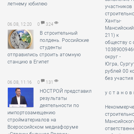
летнему юбилею
участников
строительно
Ханты-
06.08, 12:20
0
324
Мансийский 
В строительный
211) к
полдень. Российские
обществу с
студенты
1038900946
отправились строить атомную
округ -
станцию в Египет
Югра, Сургу
рублей 00 к
без участия
06.08, 11:16
0
131
НОСТРОЙ представил
у с т а н о в 
результаты
деятельности по
Некоммерче
импортозамещению
строительно
стройматериалов на
Мансийского
Всероссийском медиафоруме
ответственн