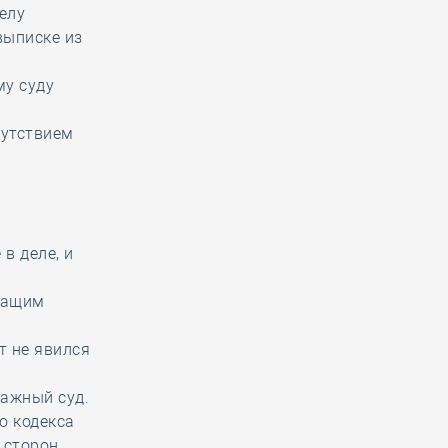
делу
выписке из
му суду
сутствием
в деле, и
жащим
т не явился
ражный суд.
го кодекса
 сторон,