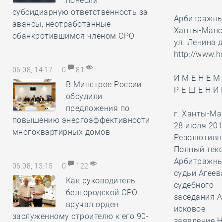
понесли
субсидиарную ответственность за
Арбитражны
авансы, неотработанные
Ханты-Манс
обанкротившимся членом СРО
ул. Ленина д
http://www.h
06.08, 14:17
0
81
И М Е Н Е М
В Минстрое России
Р Е Ш Е Н И 
обсудили
предложения по
г. Ханты-М
повышению энергоэффективности
28 июля 201
многоквартирных домов
Резолютивна
Полный текс
Арбитражны
06.08, 13:15
0
122
судьи Агеев
Как руководитель
судебного
белгородской СРО
заседания А
вручал орден
исковое
заслуженному строителю к его 90-
заявление 