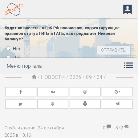
Будут ли внесены в ГрК РФ положения, корректирующие
правовой статус ГИПа и ГАПа, как
предлагает
Николай
Капинус?
Нет
Да
Меню портала
/
НОВОСТИ
/
2025
/
09
/
24
/
Опубликовано: 24 сентября
0
872
2025 в 10:16