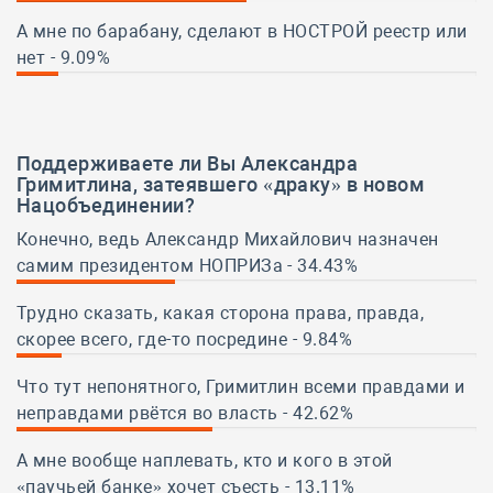
50%
А мне по барабану, сделают в НОСТРОЙ реестр или
нет - 9.09%
9.09%
Поддерживаете ли Вы Александра
Гримитлина,
затеявшего «драку» в новом
Нацобъединении
?
Конечно, ведь Александр Михайлович назначен
самим президентом НОПРИЗа - 34.43%
34.43%
Трудно сказать, какая сторона права, правда,
скорее всего, где-то посредине - 9.84%
9.84%
Что тут непонятного, Гримитлин всеми правдами и
неправдами рвётся во власть - 42.62%
42.62%
А мне вообще наплевать, кто и кого в этой
«паучьей банке» хочет съесть - 13.11%