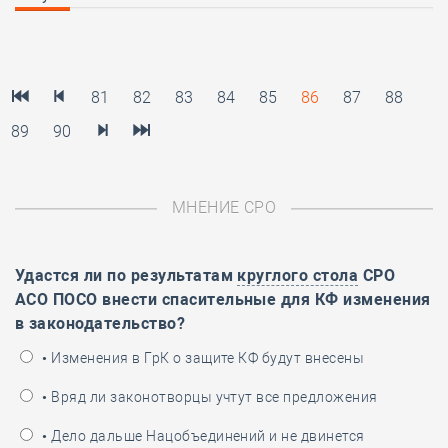
13.11%
81
82
83
84
85
86
87
88
89
90
МНЕНИЕ СРО
Удастся ли по результатам
круглого стола
СРО
АСО ПОСО внести спасительные для КФ изменения
в законодательство?
• Изменения в ГрК о защите КФ будут внесены
• Вряд ли законотворцы учтут все предложения
• Дело дальше Нацобъединений и не двинется