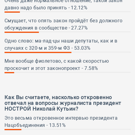
Очень даже нормальное отношение, такой закон
давно надо было принять - 12.12%
12.12%
Смущает, что опять закон пройдёт без должного
обсуждения в сообществе - 27.27%
27.27%
Одно слово: ма-лад-цы наши депутаты, как и в
случаях с 320-м и 359-м ФЗ - 53.03%
53.03%
Мне вообще фиолетово, с какой скоростью
проскочит и этот законопроект - 7.58%
7.58%
Как Вы считаете,
насколько откровенно
отвечал на вопросы журналиста президент
НОСТРОЙ Николай Кутьин
?
Это весьма откровенное интервью президента
Нацобъединения - 13.51%
13.51%