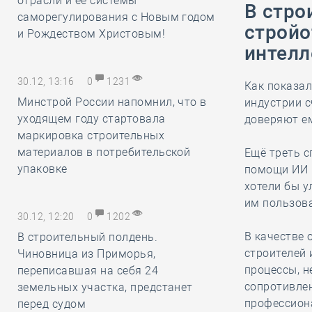
отрасли и её системы
В стро
саморегулирования с Новым годом
стройо
и Рождеством Христовым!
интелл
30.12, 13:16
0
1231
Как показал
Минстрой России напомнил, что в
индустрии 
уходящем году стартовала
доверяют е
маркировка строительных
материалов в потребительской
Ещё треть с
упаковке
помощи ИИ в
хотели бы у
им пользов
30.12, 12:20
0
1202
В качестве 
В строительный полдень.
строителей 
Чиновница из Приморья,
процессы, н
переписавшая на себя 24
сопротивлен
земельных участка, предстанет
профессион
перед судом