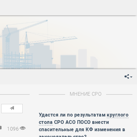
ень пограничника
-
День Строителя
-
День Государственного флага Российской Федерации
я
-
День знаний
-
День сотрудника органов внутренних дел РФ
-
День полного освобождения Ленинграда от фашистской
ень Весны и Труда
ень Победы!
ень пограничника
-
День Строителя
-
День Государственного флага Российской Федерации
МНЕНИЕ СРО
я
-
День знаний
-
День сотрудника органов внутренних дел РФ
-
День полного освобождения Ленинграда от фашистской
Удастся ли по результатам
круглого
стола
СРО АСО ПОСО внести
ень Весны и Труда
1096
спасительные для КФ изменения в
ень Победы!
законодательство?