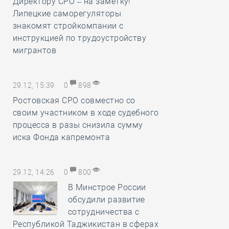
Директору СРО – на заметку!
Липецкие саморегуляторы
знакомят стройкомпании с
инструкцией по трудоустройству
мигрантов
29.12, 15:39
0
898
Ростовская СРО совместно со
своим участником в ходе судебного
процесса в разы снизила сумму
иска Фонда капремонта
29.12, 14:26
0
800
В Минстрое России
обсудили развитие
сотрудничества с
Республикой Таджикистан в сферах