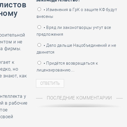
алистов
ень пограничника
• Изменения в ГрК о защите КФ будут
нному
внесены
• Вряд ли законотворцы учтут все
предложения
троительной
нтом и не
• Дело дальше Нацобъединений и не
ба фирмы.
двинется
гает к
• Придётся возвращаться к
едко, но
лицензированию…
е знают, как
нтеллекта у
ПОСЛЕДНИЕ КОММЕНТАРИИ
ей в рабочие
ытое
 своей