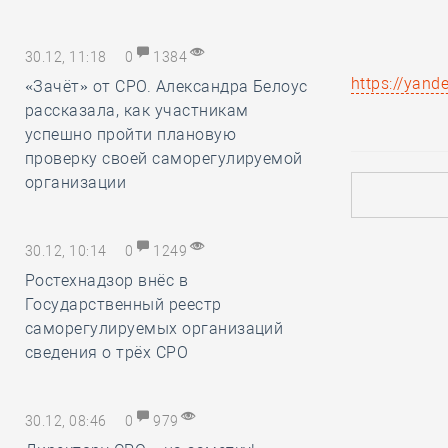
30.12, 11:18
0
1384
https://yan
«Зачёт» от СРО. Александра Белоус
рассказала, как участникам
успешно пройти плановую
проверку своей саморегулируемой
организации
30.12, 10:14
0
1249
Ростехнадзор внёс в
Государственный реестр
саморегулируемых организаций
сведения о трёх СРО
30.12, 08:46
0
979