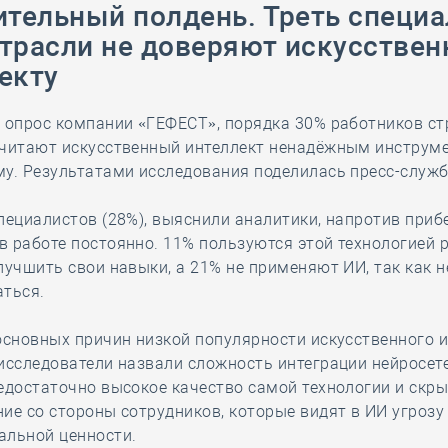
ительный полдень. Треть специ
28 мая
-
Д
трасли не доверяют искусстве
екту
 опрос компании «ГЕФЕСТ», порядка 30% работников с
считают искусственный интеллект ненадёжным инструме
му. Результатами исследования поделилась пресс-служ
пециалистов (28%), выяснили аналитики, напротив прибе
 работе постоянно. 11% пользуются этой технологией р
лучшить свои навыки, а 21% не применяют ИИ, так как н
аться.
основных причин низкой популярности искусственного и
исследователи назвали сложность интеграции нейросет
едостаточно высокое качество самой технологии и скр
ие со стороны сотрудников, которые видят в ИИ угрозу
альной ценности.