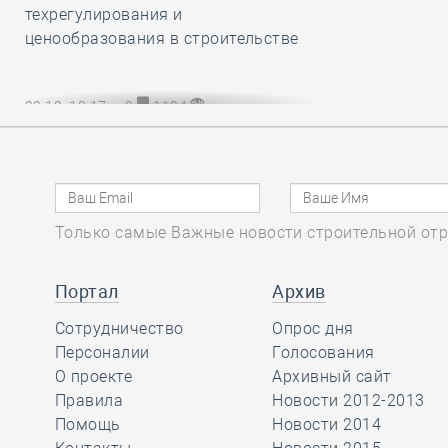
техрегулирования и
ценообразования в строительстве
29.12, 13:17
0
1124
НОПРИЗ разработал и утвердил
обязательный для всех СРО и их
членов Единый стандарт
рассмотрения жалоб на
специалистов НРС
Только самые Важные новости строительной отр
Портал
Архив
29.12, 12:20
0
799
Сотрудничество
Опрос дня
В строительный полдень. Сразу две
Персоналии
Голосования
станции новой линии метро
О проекте
Архивный сайт
открыли в Культурной столице
Правила
Новости 2012-2013
Помощь
Новости 2014
29.12, 11:24
0
861