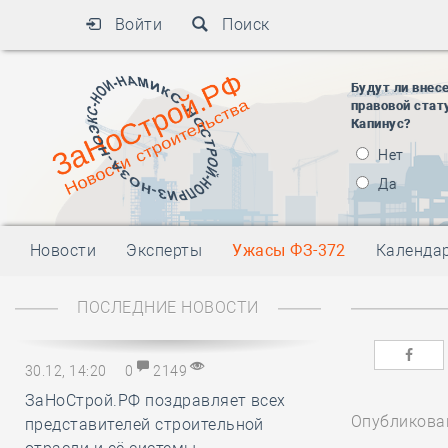
Войти
Поиск
Будут ли внес
правовой стат
Капинус?
Нет
Да
Новости
Эксперты
Ужасы ФЗ-372
Календа
ПОСЛЕДНИЕ НОВОСТИ
30.12, 14:20
0
2149
ЗаНоСтрой.РФ поздравляет всех
Опубликован
представителей строительной