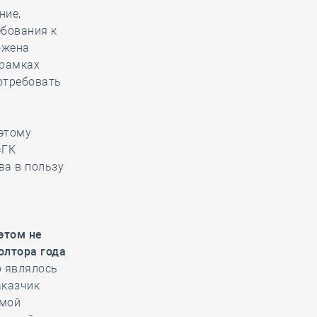
ние,
ебования к
ожена
 рамках
отребовать
оэтому
«ГК
ва в пользу
этом не
олтора года
о являлось
аказчик
емой