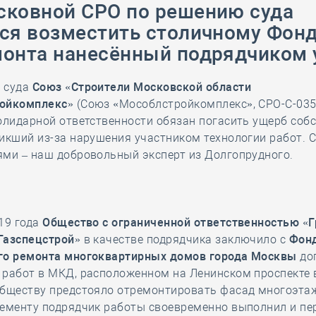
ковной СРО по решению суда
28 мая
-
Д
ся возместить столичному Фон
онта нанесённый подрядчиком
 суда
Союз «Строители Московской области
ойкомплекс»
(Союз «Мособлстройкомплекс», СРО-С-035
олидарной ответственности обязан погасить ущерб соб
икший из-за нарушения участником технологии работ. 
ями – наш добровольный эксперт из Долгопрудного.
19 года
Общество с ограниченной ответственностью «Г
Газспецстрой»
в качестве подрядчика заключило с
Фон
го ремонта многоквартирных домов города Москвы
до
работ в МКД, расположенном на Ленинском проспекте в
Обществу предстояло отремонтировать фасад многоэта
лементу подрядчик работы своевременно выполнил и пе