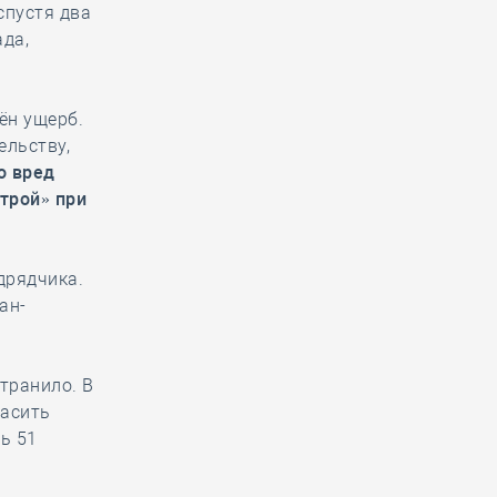
спустя два
да,
ён ущерб.
ельству,
о вред
трой» при
дрядчика.
ан-
транило. В
гасить
ь 51