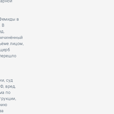
дарной
 Фемиды в
. В
ед,
причинённый
ъёме лицом,
ущерб
 перешло
и, суд
Ф, вред,
ма по
трукции,
ению
за