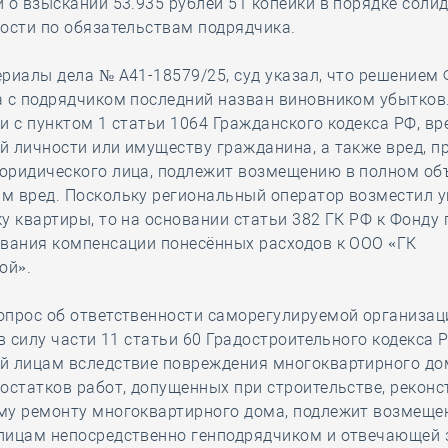
 о взыскании 53.935 рублей 51 копейки в порядке соли
ости по обязательствам подрядчика.
риалы дела № А41-18579/25, суд указал, что решением
 с подрядчиком последний назван виновником убытков
и с пунктом 1 статьи 1064 Гражданского кодекса РФ, вр
 личности или имуществу гражданина, а также вред, 
юридического лица, подлежит возмещению в полном об
м вред. Поскольку региональный оператор возместил 
у квартиры, то на основании статьи 382 ГК РФ к Фонду
ования компенсации понесённых расходов к ООО «ГК
ой».
прос об ответственности саморегулируемой организаци
 в силу части 11 статьи 60 Градостроительного кодекса Р
й лицам вследствие повреждения многоквартирного до
остатков работ, допущенных при строительстве, реконс
му ремонту многоквартирного дома, подлежит возмещ
лицам непосредственно генподрядчиком и отвечающей 