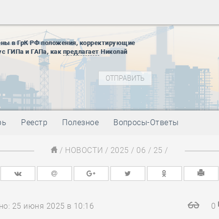
28 мая
-
Д
12 августа
22 августа
01 сентябр
ены в ГрК РФ положения, корректирующие
ус ГИПа и ГАПа, как
предлагает
Николай
10 ноября
27 января
блокады
01 мая
-
Д
09 мая
-
Д
28 мая
-
Д
рь
Реестр
Полезное
Вопросы-Ответы
12 августа
22 августа
/
НОВОСТИ
/
2025
/
06
/
25
/
01 сентябр
10 ноября
27 января
блокады
01 мая
-
Д
о: 25 июня 2025 в 10:16
0
09 мая
-
Д