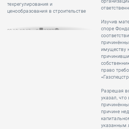
организации
техрегулирования и
ответственн
ценообразования в строительстве
Изучив мате
споре Фонда
29.12, 13:17
0
1127
соответстви
НОПРИЗ разработал и утвердил
причинённый
обязательный для всех СРО и их
имуществу 
членов Единый стандарт
причинивши
рассмотрения жалоб на
собственник
специалистов НРС
право треб
«Газспецстр
29.12, 12:20
0
801
Разрешая во
В строительный полдень. Сразу две
указал, что
станции новой линии метро
причинённы
открыли в Культурной столице
причине нед
капитально
указанным 
29.12, 11:24
0
866