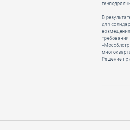
генподрядч
Ирек Файзуллин на заседании
президиума Правкомиссии подвёл
В результат
предварительные итоги нацпроекта
для солида
«Инфраструктура для жизни»
возмещения 
требования
«Мособлстр
29.12, 10:16
0
821
многокварти
Добившись сокращения исковых
Решение при
требований, столичная СРО
намерена оспорить решение суда в
апелляционной инстанции
29.12, 08:51
0
822
Анвар Шамузафаров принял
участие в итоговом заседании
Детского и Юношеского советов
при Общественном совете при