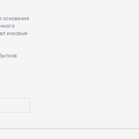
е основания
енного
тал исковые
бытков.