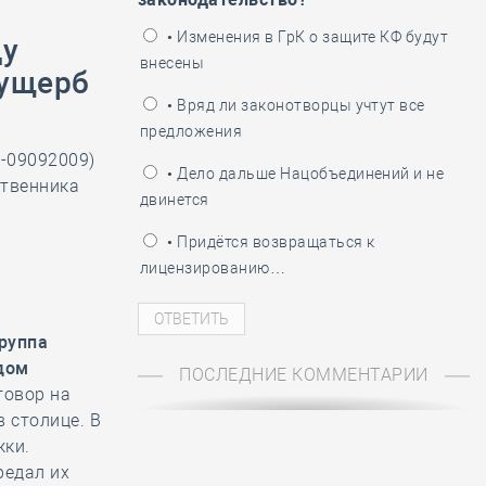
ень пограничника
• Изменения в ГрК о защите КФ будут
ду
внесены
 ущерб
• Вряд ли законотворцы учтут все
предложения
-09092009)
• Дело дальше Нацобъединений и не
ственника
двинется
С
• Придётся возвращаться к
лицензированию…
руппа
дом
ПОСЛЕДНИЕ КОММЕНТАРИИ
говор на
 столице. В
жки.
редал их