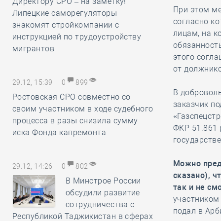
Директору СРО – на заметку!
При этом м
Липецкие саморегуляторы
согласно ко
знакомят стройкомпании с
лицам, на 
инструкцией по трудоустройству
обязанност
мигрантов
этого согла
от должник
29.12, 15:39
0
899
В доброволь
Ростовская СРО совместно со
заказчик по
своим участником в ходе судебного
«Газспецстр
процесса в разы снизила сумму
ФКР 51.861 
иска Фонда капремонта
государстве
Можно пред
29.12, 14:26
0
802
сказано), ч
В Минстрое России
так и не см
обсудили развитие
участником 
сотрудничества с
подал в Ар
Республикой Таджикистан в сферах