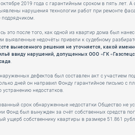
 октябре 2019 года с гарантийным сроком в пять лет. А 
ыявлены нарушения технологии работ при ремонте фаса
 подрядчиком.
ь это после того, как одной из квартир дома был нанес
и выявленные недочёты привели к судебному разбират
ксте вынесенного решения не уточняется, какой именн
ильё ввиду нарушений, допущенных ООО «ГК «Газспецс
сада
.
наруженных дефектов был составлен акт с участием по
олько дней он направил Фонду гарантийное письмо с пл
о устранению недостатков.
ованный срок обнаруженные недостатки Общество не ус
ии Фонд был вынужден за счёт собственных средств по
й ущерб собственнику квартиры в размере 51.861 рубл