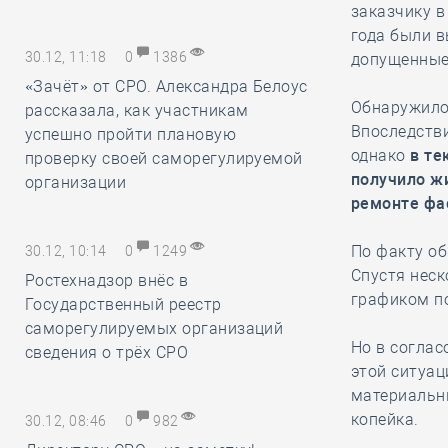
заказчику в
года были в
30.12, 11:18
0
1386
допущенные
«Зачёт» от СРО. Александра Белоус
Обнаружилос
рассказала, как участникам
Впоследстви
успешно пройти плановую
однако
в те
проверку своей саморегулируемой
получило ж
организации
ремонте фа
По факту об
30.12, 10:14
0
1249
Спустя неск
Ростехнадзор внёс в
графиком п
Государственный реестр
саморегулируемых организаций
Но в соглас
сведения о трёх СРО
этой ситуац
материальны
копейка.
30.12, 08:46
0
982