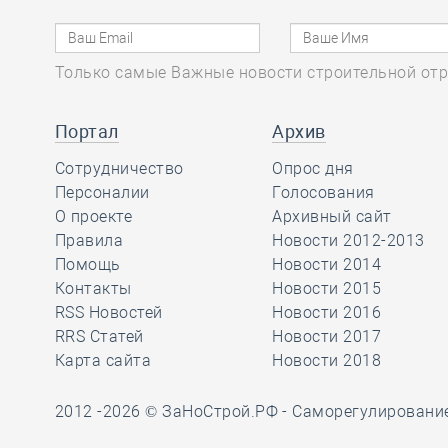
Минстрое России
Только самые Важные новости строительной отр
26.12, 15:30
0
1156
Участники столичной СРО
Портал
Архив
одобрили повышение ЧВ для
членов, наделённых правом
Сотрудничество
Опрос дня
конкурентного заключения
Персоналии
Голосования
договора
О проекте
Архивный сайт
Правила
Новости 2012-2013
Помощь
Новости 2014
26.12, 14:22
0
1052
Контакты
Новости 2015
Анвар Шамузафаров провёл
RSS Новостей
Новости 2016
заседание комиссии
RRS Статей
Новости 2017
Общественного совета при
Карта сайта
Новости 2018
Минстрое России
2012 -2026 © ЗаНоСтрой.РФ -
Саморегулировани