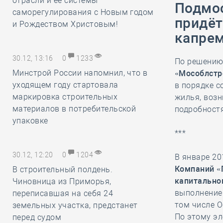
отрасли и её системы
Подмос
саморегулирования с Новым годом
придёт
и Рождеством Христовым!
капрем
30.12, 13:16
0
1233
По решению
Минстрой России напомнил, что в
«Мособлстр
уходящем году стартовала
в порядке с
маркировка строительных
жилья, возн
материалов в потребительской
подробност
упаковке
***
30.12, 12:20
0
1204
В январе 20
Компаний «
В строительный полдень.
капитально
Чиновница из Приморья,
выполнение 
переписавшая на себя 24
том числе 
земельных участка, предстанет
По этому э
перед судом