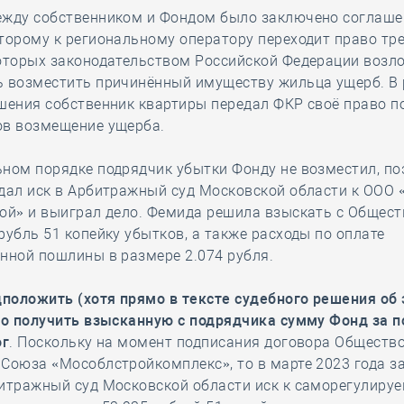
ежду собственником и Фондом было заключено соглаше
торому к региональному оператору переходит право тр
которых законодательством Российской Федерации возл
ь возместить причинённый имуществу жильца ущерб. В
шения собственник квартиры передал ФКР своё право п
ов возмещение ущерба.
ном порядке подрядчик убытки Фонду не возместил, п
дал иск в Арбитражный суд Московской области к ООО 
ой» и выиграл дело. Фемида решила взыскать с Общест
рубль 51 копейку убытков, а также расходы по оплате
нной пошлины в размере 2.074 рубля.
положить (хотя прямо в тексте судебного решения об 
то получить взысканную с подрядчика сумму Фонд за п
ог
. Поскольку на момент подписания договора Обществ
Союза «Мособлстройкомплекс», то в марте 2023 года з
битражный суд Московской области иск к саморегулиру