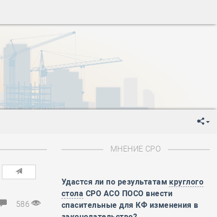
ень пограничника
-
День Строителя
-
День Государственного флага Российской Федерации
я
-
День знаний
-
День сотрудника органов внутренних дел РФ
-
День полного освобождения Ленинграда от фашистской
ень Весны и Труда
ень Победы!
ень пограничника
-
День Строителя
-
День Государственного флага Российской Федерации
МНЕНИЕ СРО
я
-
День знаний
-
День сотрудника органов внутренних дел РФ
-
День полного освобождения Ленинграда от фашистской
Удастся ли по результатам
круглого
стола
СРО АСО ПОСО внести
ень Весны и Труда
586
спасительные для КФ изменения в
ень Победы!
законодательство?