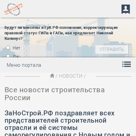
Будут ли внесены в ГрК РФ положения, корректирующие
правовой статус ГИПа и ГАПа, как
предлагает
Николай
Капинус?
Нет
Да
Меню портала
/
НОВОСТИ
/
Все новости строительства
России
ЗаНоСтрой.РФ поздравляет всех
представителей строительной
отрасли и её системы
саморегулирования с Новым годом и