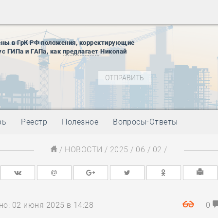
28 мая
-
Д
12 августа
22 августа
01 сентябр
ены в ГрК РФ положения, корректирующие
ус ГИПа и ГАПа, как
предлагает
Николай
10 ноября
27 января
блокады
01 мая
-
Д
09 мая
-
Д
28 мая
-
Д
рь
Реестр
Полезное
Вопросы-Ответы
12 августа
22 августа
/
НОВОСТИ
/
2025
/
06
/
02
/
01 сентябр
10 ноября
27 января
блокады
01 мая
-
Д
о: 02 июня 2025 в 14:28
0
09 мая
-
Д