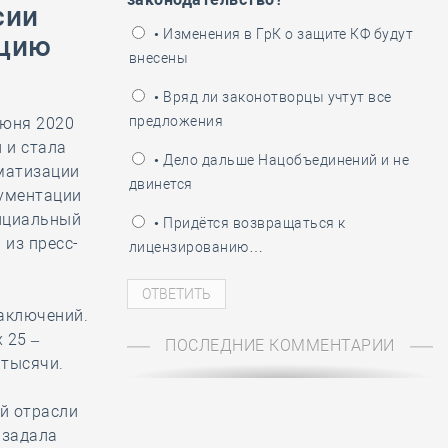
сии
ень пограничника
• Изменения в ГрК о защите КФ будут
ацию
внесены
• Вряд ли законотворцы учтут все
предложения
июня 2020
 и стала
• Дело дальше Нацобъединений и не
матизации
двинется
кументации
фициальный
• Придётся возвращаться к
 из пресс-
лицензированию…
заключений.
 25 –
ПОСЛЕДНИЕ КОММЕНТАРИИ
 тысячи.
й отрасли
 задала