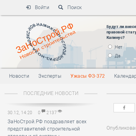
Войти
Поиск
Будут ли внес
правовой стат
Капинус?
Нет
Да
Новости
Эксперты
Ужасы ФЗ-372
Календа
ПОСЛЕДНИЕ НОВОСТИ
30.12, 14:20
0
2137
ЗаНоСтрой.РФ поздравляет всех
Опубликован
представителей строительной