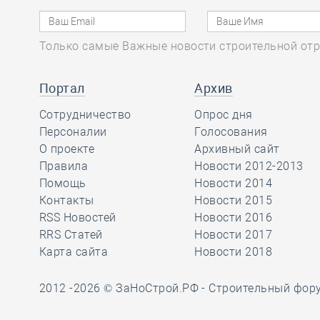
Минстрое России
Только самые Важные новости строительной отр
26.12, 15:30
0
1156
Участники столичной СРО
Портал
Архив
одобрили повышение ЧВ для
Сотрудничество
Опрос дня
членов, наделённых правом
Персоналии
Голосования
конкурентного заключения
О проекте
Архивный сайт
договора
Правила
Новости 2012-2013
Помощь
Новости 2014
26.12, 14:22
Контакты
0
1052
Новости 2015
RSS Новостей
Новости 2016
Анвар Шамузафаров провёл
RRS Статей
Новости 2017
заседание комиссии
Карта сайта
Новости 2018
Общественного совета при
Минстрое России
2012 -2026 © ЗаНоСтрой.РФ -
Строительный фор