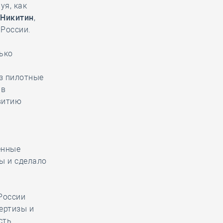
уя, как
 Никитин
,
России.
ько
з пилотные
 в
витию
енные
ы и сделало
России
ертизы и
сть