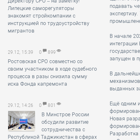
Директору СРО – на заметку!
подавать че
Липецкие саморегуляторы
экспертизу.
знакомят стройкомпании с
промышленн
инструкцией по трудоустройству
мигрантов
В начале 20
интеграции
государстве
29.12, 15:39
0
899
запущен в 
Ростовская СРО совместно со
своим участником в ходе судебного
В дальнейш
процесса в разы снизила сумму
механизмов 
иска Фонда капремонта
выданных з
Ещё одним и
29.12, 14:26
0
801
формирован
В Минстрое России
Новая разр
обсудили развитие
формирован
сотрудничества с
Разработка 
Республикой Таджикистан в сферах