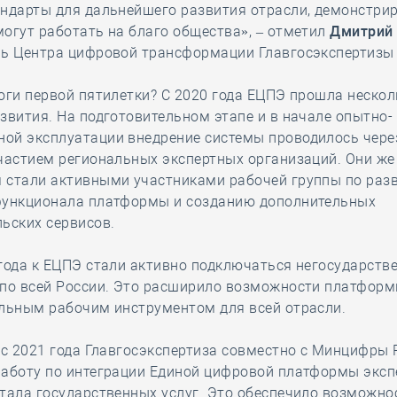
ндарты для дальнейшего развития отрасли, демонстрир
огут работать на благо общества», – отметил
Дмитрий
ль Центра цифровой трансформации Главгосэкспертизы 
оги первой пятилетки? С 2020 года ЕЦПЭ прошла нескол
звития. На подготовительном этапе и в начале опытно-
ой эксплуатации внедрение системы проводилось чере
частием региональных экспертных организаций. Они же
 стали активными участниками рабочей группы по раз
функционала платформы и созданию дополнительных
ьских сервисов.
года к ЕЦПЭ стали активно подключаться негосударств
 по всей России. Это расширило возможности платформ
альным рабочим инструментом для всей отрасли.
 с 2021 года Главгосэкспертиза совместно с Минцифры 
работу по интеграции Единой цифровой платформы эксп
тала государственных услуг. Это обеспечило возможно