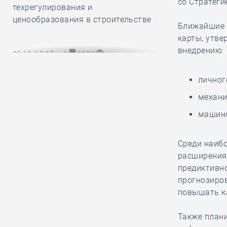
со Стратеги
техрегулирования и
ценообразования в строительстве
Ближайшие 
карты, утве
внедрению:
29.12, 13:17
0
1126
НОПРИЗ разработал и утвердил
личног
обязательный для всех СРО и их
членов Единый стандарт
механи
рассмотрения жалоб на
машино
специалистов НРС
Среди наиб
29.12, 12:20
0
800
расширения
В строительный полдень. Сразу две
предиктивно
станции новой линии метро
прогнозиро
открыли в Культурной столице
повышать ка
Также план
29.12, 11:24
0
865