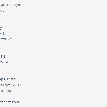
дарственную
 на
ку
ми
сервис
сти
ечня
ервис по
ом формате.
ванное
ответствии