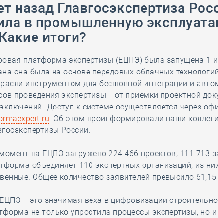
ет назад Главгосэкспертиза Рос
28 мая
-
Д
ила в промышленную эксплуат
Какие итоги?
ровая платформа экспертизы (ЕЦПЭ) была запущена 1 
дана она была на основе передовых облачных технологий
трасли инструментом для бесшовной интеграции и авто
сов проведения экспертизы – от приёмки проектной до
заключений. Доступ к системе осуществляется через о
formaexpert.ru
. Об этом проинформировали наши коллеги
вгосэкспертизы России.
момент на ЕЦПЭ загружено 224.466 проектов, 111.713 
тформа объединяет 110 экспертных организаций, из них
венные. Общее количество заявителей превысило 61,15
ЕЦПЭ – это значимая веха в цифровизации строительно
тформа не только упростила процессы экспертизы, но и