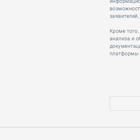
информацио
возможности
Ирек Файзуллин на заседании
заявителей,
президиума Правкомиссии подвёл
предварительные итоги нацпроекта
Кроме того,
«Инфраструктура для жизни»
анализа и о
документац
29.12, 10:16
0
820
платформы д
Добившись сокращения исковых
требований, столичная СРО
намерена оспорить решение суда в
апелляционной инстанции
29.12, 08:51
0
821
Анвар Шамузафаров принял
участие в итоговом заседании
Детского и Юношеского советов
при Общественном совете при