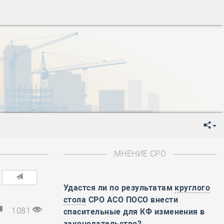
ень пограничника
-
День Строителя
-
День Государственного флага Российской Федерации
я
-
День знаний
-
День сотрудника органов внутренних дел РФ
-
День полного освобождения Ленинграда от фашистской
ень Весны и Труда
ень Победы!
ень пограничника
-
День Строителя
-
День Государственного флага Российской Федерации
МНЕНИЕ СРО
я
-
День знаний
-
День сотрудника органов внутренних дел РФ
-
День полного освобождения Ленинграда от фашистской
Удастся ли по результатам
круглого
стола
СРО АСО ПОСО внести
ень Весны и Труда
1081
спасительные для КФ изменения в
ень Победы!
законодательство?