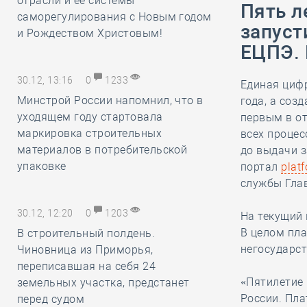
отрасли и её системы
Пять л
саморегулирования с Новым годом
запуст
и Рождеством Христовым!
ЕЦПЭ. 
30.12, 13:16
0
1233
Единая циф
Минстрой России напомнил, что в
года, а соз
уходящем году стартовала
первым в о
маркировка строительных
всех процес
материалов в потребительской
до выдачи 
упаковке
портал
plat
службы Гла
30.12, 12:20
0
1203
На текущий 
В целом пла
В строительный полдень.
негосударст
Чиновница из Приморья,
переписавшая на себя 24
«Пятилетие 
земельных участка, предстанет
России. Пла
перед судом