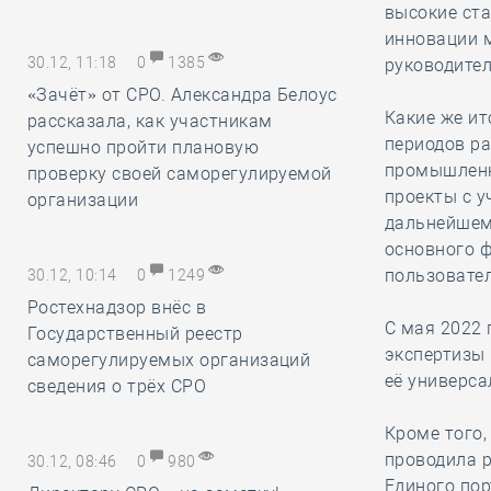
высокие ста
инновации м
30.12, 11:18
0
1385
руководите
«Зачёт» от СРО. Александра Белоус
Какие же ит
рассказала, как участникам
периодов ра
успешно пройти плановую
промышленн
проверку своей саморегулируемой
проекты с у
организации
дальнейшем
основного 
пользовател
30.12, 10:14
0
1249
Ростехнадзор внёс в
С мая 2022 
Государственный реестр
экспертизы
саморегулируемых организаций
её универс
сведения о трёх СРО
Кроме того,
проводила 
30.12, 08:46
0
980
Единого пор