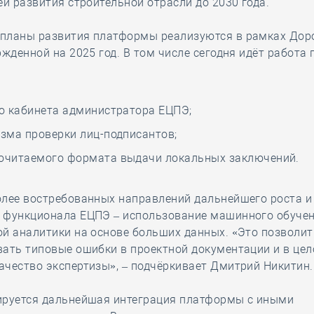
ей развития строительной отрасли до 2030 года.
планы развития платформы реализуются в рамках До
ржденной на 2025 год. В том числе сегодня идёт работа 
о кабинета администратора ЕЦПЭ;
зма проверки лиц-подписантов;
читаемого формата выдачи локальных заключений.
олее востребованных направлений дальнейшего роста и
 функционала ЕЦПЭ – использование машинного обучен
й аналитики на основе больших данных. «Это позволит
вать типовые ошибки в проектной документации и в це
чество экспертизы», – подчёркивает Дмитрий Никитин.
ируется дальнейшая интеграция платформы с иными