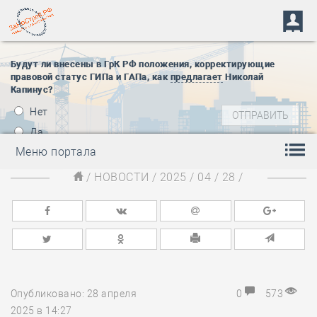
Будут ли внесены в ГрК РФ положения, корректирующие
правовой статус ГИПа и ГАПа, как
предлагает
Николай
Капинус?
Нет
Да
Меню портала
/
НОВОСТИ
/
2025
/
04
/
28
/
Опубликовано: 28 апреля
0
573
2025 в 14:27