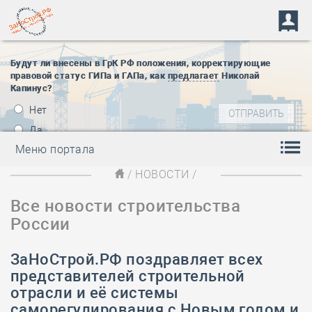
Будут ли внесены в ГрК РФ положения, корректирующие
правовой статус ГИПа и ГАПа, как
предлагает
Николай
Капинус?
Нет
Да
Меню портала
/
НОВОСТИ
/
Все новости строительства
России
ЗаНоСтрой.РФ поздравляет всех
представителей строительной
отрасли и её системы
саморегулирования с Новым годом и