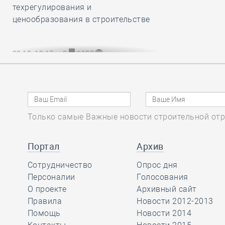
техрегулирования и
ценообразования в строительстве
29.12, 13:17
0
1127
НОПРИЗ разработал и утвердил
обязательный для всех СРО и их
членов Единый стандарт
рассмотрения жалоб на
специалистов НРС
Только самые Важные новости строительной отр
Портал
Архив
29.12, 12:20
0
802
Сотрудничество
Опрос дня
В строительный полдень. Сразу две
Персоналии
Голосования
станции новой линии метро
О проекте
Архивный сайт
открыли в Культурной столице
Правила
Новости 2012-2013
Помощь
Новости 2014
29.12, 11:24
0
866