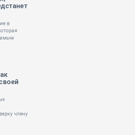
едстанет
ие в
которая
 самым
как
 своей
ых
е
верку члену