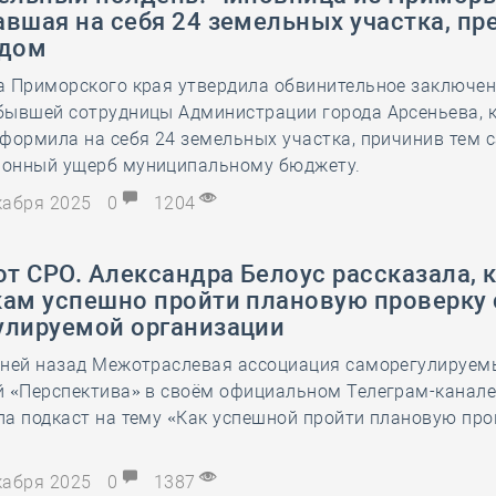
вшая на себя 24 земельных участка, пр
удом
а Приморского края утвердила обвинительное заключен
бывшей сотрудницы Администрации города Арсеньева, 
оформила на себя 24 земельных участка, причинив тем
онный ущерб муниципальному бюджету.
екабря 2025
0
1204
от СРО. Александра Белоус рассказала, 
кам успешно пройти плановую проверку
улируемой организации
дней назад Межотраслевая ассоциация саморегулируем
й «Перспектива» в своём официальном Телеграм-канал
а подкаст на тему «Как успешной пройти плановую про
екабря 2025
0
1387