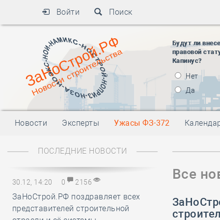
Войти
Поиск
Будут ли внес
правовой стат
Капинус?
Нет
Да
Новости
Эксперты
Ужасы ФЗ-372
Календа
ПОСЛЕДНИЕ НОВОСТИ
Все но
30.12, 14:20
0
2156
ЗаНоСтрой.РФ поздравляет всех
ЗаНоСтр
представителей строительной
строите