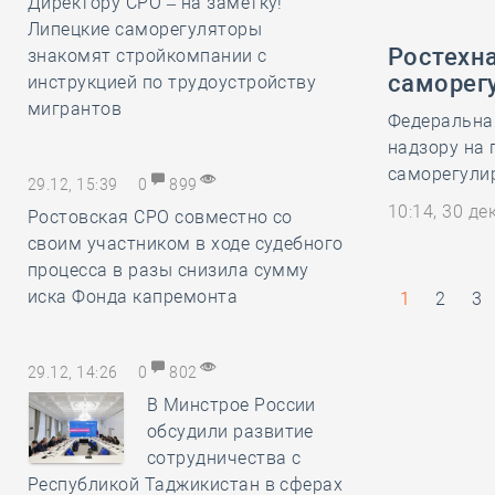
Директору СРО – на заметку!
Липецкие саморегуляторы
Ростехна
знакомят стройкомпании с
саморег
инструкцией по трудоустройству
мигрантов
Федеральна
надзору на 
саморегули
29.12, 15:39
0
899
10:14, 30 д
Ростовская СРО совместно со
своим участником в ходе судебного
процесса в разы снизила сумму
иска Фонда капремонта
1
2
3
29.12, 14:26
0
802
В Минстрое России
обсудили развитие
сотрудничества с
Республикой Таджикистан в сферах