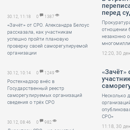
переписа
перед с
30.12, 11:18
0
1387
Прокуратур
«Зачёт» от СРО. Александра Белоус
отношении 
рассказала, как участникам
незаконно 
успешно пройти плановую
многомилли
проверку своей саморегулируемой
организации
12:20, 30 д
«Зачёт» 
30.12, 10:14
0
1249
участни
Ростехнадзор внёс в
саморег
Государственный реестр
саморегулируемых организаций
Несколько 
сведения о трёх СРО
организаци
опубликовал
СРО»
30.12, 08:46
0
982
11:18, 30 д