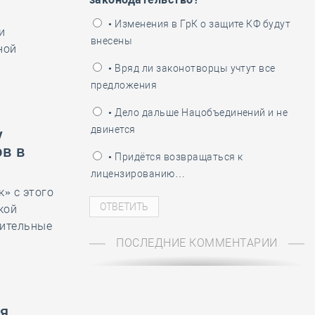
ень пограничника
• Изменения в ГрК о защите КФ будут
и
внесены
ной
• Вряд ли законотворцы учтут все
предложения
• Дело дальше Нацобъединений и не
двинется
у
в в
• Придётся возвращаться к
лицензированию…
» с этого
кой
оительные
ПОСЛЕДНИЕ КОММЕНТАРИИ
я,