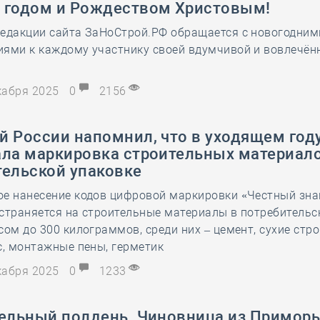
 годом и Рождеством Христовым!
28 мая
-
Д
редакции сайта ЗаНоСтрой.РФ обращается с новогодним
иями к каждому участнику своей вдумчивой и вовлечён
екабря 2025
0
2156
й России напомнил, что в уходящем год
ала маркировка строительных материало
тельской упаковке
е нанесение кодов цифровой маркировки «Честный знак
страняется на строительные материалы в потребительс
сом до 300 килограммов, среди них – цемент, сухие стр
с, монтажные пены, герметик
екабря 2025
0
1233
тельный полдень. Чиновница из Приморь