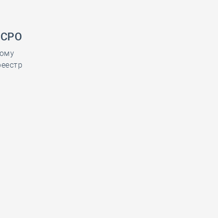
 СРО
ному
реестр