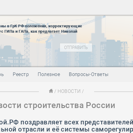
28 мая
-
Д
12 августа
22 августа
ены в ГрК РФ положения, корректирующие
01 сентябр
ус ГИПа и ГАПа, как
предлагает
Николай
10 ноября
27 января
блокады
01 мая
-
Д
09 мая
-
Д
28 мая
-
Д
рь
Реестр
Полезное
Вопросы-Ответы
12 августа
22 августа
/
НОВОСТИ
/
01 сентябр
вости строительства России
10 ноября
27 января
блокады
ой.РФ поздравляет всех представителе
01 мая
-
Д
льной отрасли и её системы саморегули
09 мая
-
Д