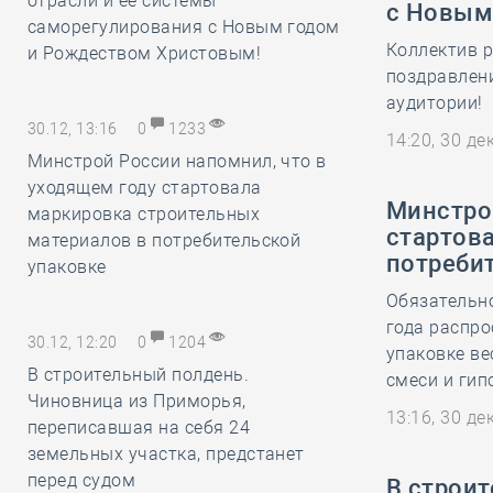
отрасли и её системы
с Новым
саморегулирования с Новым годом
Коллектив 
и Рождеством Христовым!
поздравлен
аудитории!
30.12, 13:16
0
1233
14:20, 30 д
Минстрой России напомнил, что в
уходящем году стартовала
Минстро
маркировка строительных
стартов
материалов в потребительской
потреби
упаковке
Обязательно
года распро
30.12, 12:20
0
1204
упаковке ве
В строительный полдень.
смеси и гип
Чиновница из Приморья,
13:16, 30 д
переписавшая на себя 24
земельных участка, предстанет
перед судом
В строи