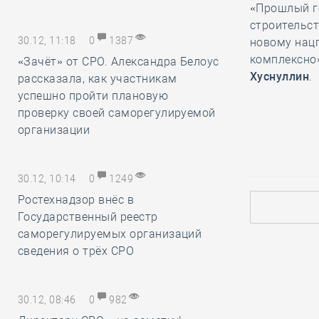
«Прошлый г
строительст
30.12, 11:18
0
1387
новому нацп
комплексно»
«Зачёт» от СРО. Александра Белоус
Хуснуллин
.
рассказала, как участникам
успешно пройти плановую
проверку своей саморегулируемой
организации
30.12, 10:14
0
1249
Ростехнадзор внёс в
Государственный реестр
саморегулируемых организаций
сведения о трёх СРО
30.12, 08:46
0
982