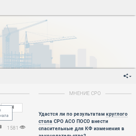
ень пограничника
-
День Строителя
-
День Государственного флага Российской Федерации
я
-
День знаний
-
День сотрудника органов внутренних дел РФ
-
День полного освобождения Ленинграда от фашистской
ень Весны и Труда
ень Победы!
ень пограничника
-
День Строителя
-
День Государственного флага Российской Федерации
МНЕНИЕ СРО
я
-
День знаний
-
День сотрудника органов внутренних дел РФ
-
День полного освобождения Ленинграда от фашистской
Удастся ли по результатам
круглого
стола
СРО АСО ПОСО внести
ень Весны и Труда
1581
спасительные для КФ изменения в
ень Победы!
законодательство?