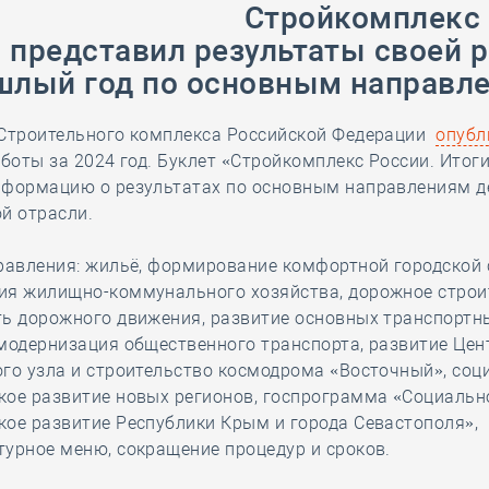
Стройкомплекс
28 мая
-
Д
 представил результаты своей 
шлый год по основным направл
 Строительного комплекса Российской Федерации
опубл
аботы за 2024 год. Буклет «Стройкомплекс России. Итоги
нформацию о результатах по основным направлениям д
й отрасли.
равления: жильё, формирование комфортной городской 
ия жилищно-коммунального хозяйства, дорожное строи
ть дорожного движения, развитие основных транспортн
модернизация общественного транспорта, развитие Цен
го узла и строительство космодрома «Восточный», соц
кое развитие новых регионов, госпрограмма «Социальн
ое развитие Республики Крым и города Севастополя»,
урное меню, сокращение процедур и сроков.