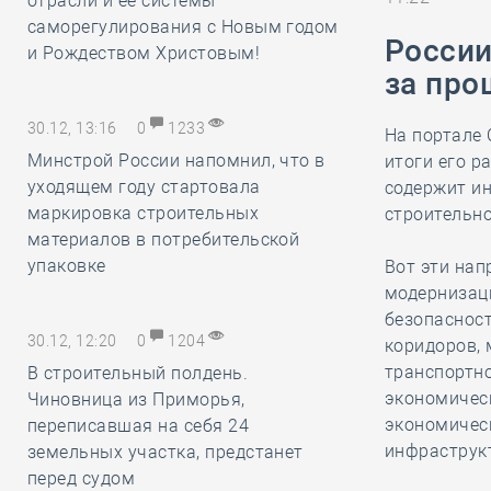
отрасли и её системы
саморегулирования с Новым годом
России
и Рождеством Христовым!
за про
30.12, 13:16
0
1233
На портале
Минстрой России напомнил, что в
итоги его р
уходящем году стартовала
содержит и
маркировка строительных
строительно
материалов в потребительской
упаковке
Вот эти нап
модернизац
безопаснос
30.12, 12:20
0
1204
коридоров, 
транспортно
В строительный полдень.
экономичес
Чиновница из Приморья,
экономическ
переписавшая на себя 24
инфраструкт
земельных участка, предстанет
перед судом