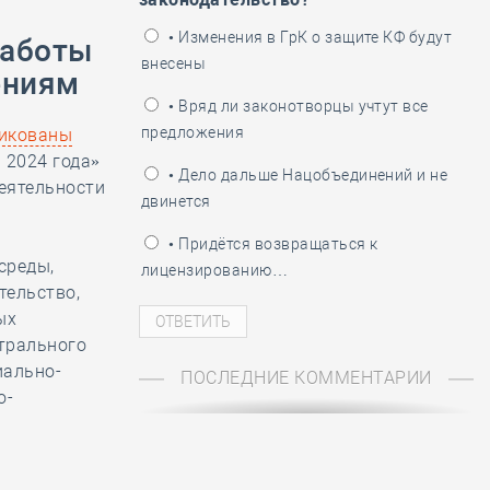
ень пограничника
• Изменения в ГрК о защите КФ будут
работы
внесены
ениям
• Вряд ли законотворцы учтут все
предложения
икованы
 2024 года»
• Дело дальше Нацобъединений и не
еятельности
двинется
• Придётся возвращаться к
среды,
лицензированию…
тельство,
ых
трального
иально-
ПОСЛЕДНИЕ КОММЕНТАРИИ
о-