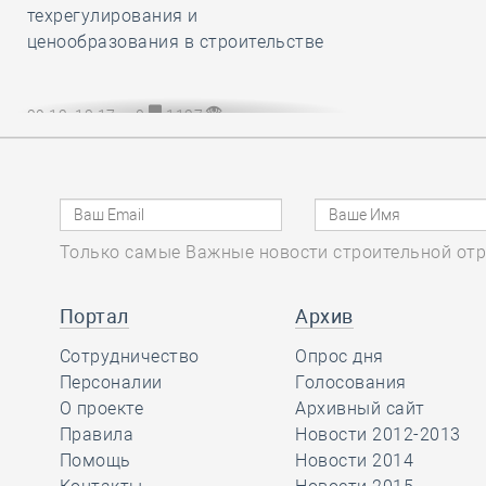
техрегулирования и
ценообразования в строительстве
29.12, 13:17
0
1127
НОПРИЗ разработал и утвердил
обязательный для всех СРО и их
членов Единый стандарт
рассмотрения жалоб на
специалистов НРС
Только самые Важные новости строительной отр
Портал
Архив
29.12, 12:20
0
802
Сотрудничество
Опрос дня
В строительный полдень. Сразу две
Персоналии
Голосования
станции новой линии метро
О проекте
Архивный сайт
открыли в Культурной столице
Правила
Новости 2012-2013
Помощь
Новости 2014
29.12, 11:24
0
866