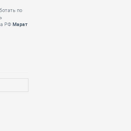
ботать по
ь
ва РФ
Марат