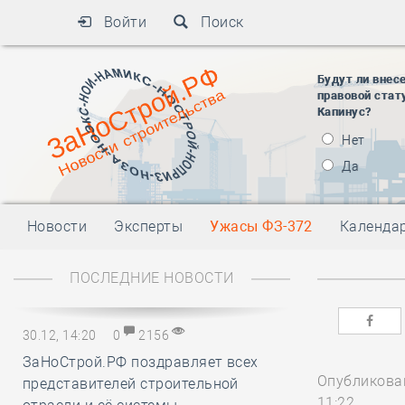
Войти
Поиск
Будут ли внес
правовой стат
Капинус?
Нет
Да
Новости
Эксперты
Ужасы ФЗ-372
Календа
ПОСЛЕДНИЕ НОВОСТИ
30.12, 14:20
0
2156
ЗаНоСтрой.РФ поздравляет всех
Опубликован
представителей строительной
11:22