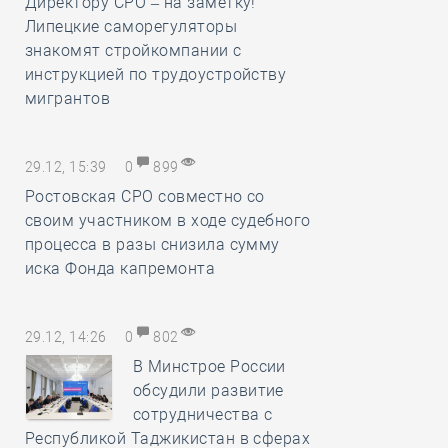
Директору СРО – на заметку!
Липецкие саморегуляторы
знакомят стройкомпании с
инструкцией по трудоустройству
мигрантов
29.12, 15:39
0
899
Ростовская СРО совместно со
своим участником в ходе судебного
процесса в разы снизила сумму
иска Фонда капремонта
29.12, 14:26
0
802
В Минстрое России
обсудили развитие
сотрудничества с
Республикой Таджикистан в сферах