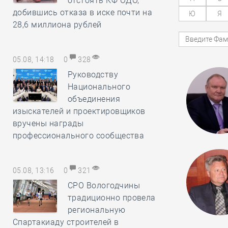
отстоять КФ ОДО,
добившись отказа в иске почти на
Ю
Я
28,6 миллиона рублей
05.08, 14:18
0
328
Руководству
Национального
объединения
изыскателей и проектировщиков
вручены награды
профессионального сообщества
05.08, 13:16
0
321
СРО Вологодчины
традиционно провела
региональную
Спартакиаду строителей в