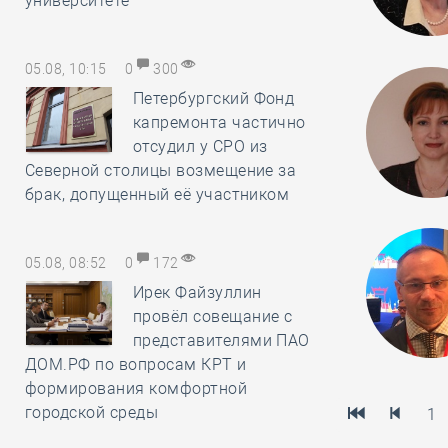
университете
05.08, 10:15
0
300
Петербургский Фонд
капремонта частично
отсудил у СРО из
Северной столицы возмещение за
брак, допущенный её участником
05.08, 08:52
0
172
Ирек Файзуллин
провёл совещание с
представителями ПАО
ДОМ.РФ по вопросам КРТ и
формирования комфортной
городской среды
1