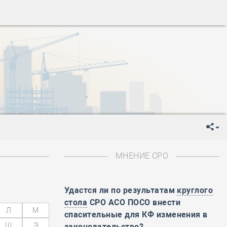
ень пограничника
-
День Строителя
-
День Государственного флага Российской Федерации
я
-
День знаний
-
День сотрудника органов внутренних дел РФ
-
День полного освобождения Ленинграда от фашистской
ень Весны и Труда
ень Победы!
ень пограничника
-
День Строителя
-
День Государственного флага Российской Федерации
МНЕНИЕ СРО
я
-
День знаний
-
День сотрудника органов внутренних дел РФ
-
День полного освобождения Ленинграда от фашистской
Удастся ли по результатам
круглого
стола
СРО АСО ПОСО внести
Л
М
ень Весны и Труда
спасительные для КФ изменения в
ень Победы!
Щ
Э
законодательство?