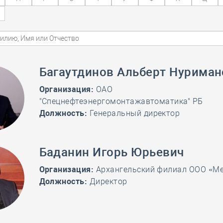
28 мая
-
Д
Багаутдинов Альберт Нуриман
Организация:
​ ОАО
"Спецнефтеэнергомонтажавтоматика" РБ
Должность:
Генеральный директор
Баданин Игорь Юрьевич
Организация:
Архангельский филиал ООО «М
Должность:
Директор