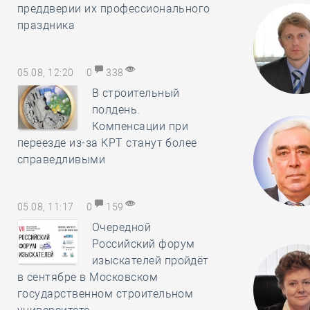
преддверии их профессионального
праздника
05.08, 12:20
0
338
В строительный
полдень.
Компенсации при
переезде из-за КРТ станут более
справедливыми
05.08, 11:17
0
159
Очередной
Российский форум
изыскателей пройдёт
в сентябре в Московском
государственном строительном