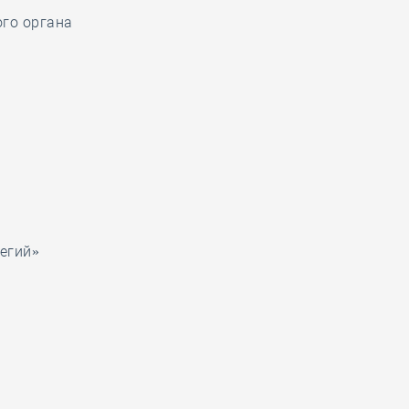
го органа
егий»