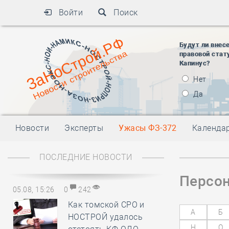
Войти
Поиск
Будут ли внес
правовой стат
Капинус?
Нет
Да
Новости
Эксперты
Ужасы ФЗ-372
Календа
ПОСЛЕДНИЕ НОВОСТИ
Персон
05.08, 15:26
0
242
Как томской СРО и
А
Б
НОСТРОЙ удалось
Н
О