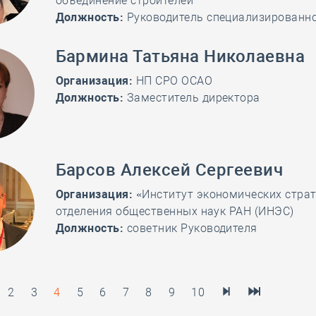
объединение строителей"
Должность:
Руководитель специализированно
Бармина Татьяна Николаевна
Организация:
НП СРО ОСАО
Должность:
Заместитель директора
Барсов Алексей Сергеевич
Организация:
«Институт экономических страт
отделения общественных наук РАН (ИНЭС)
Должность:
советник Руководителя
2
3
4
5
6
7
8
9
10