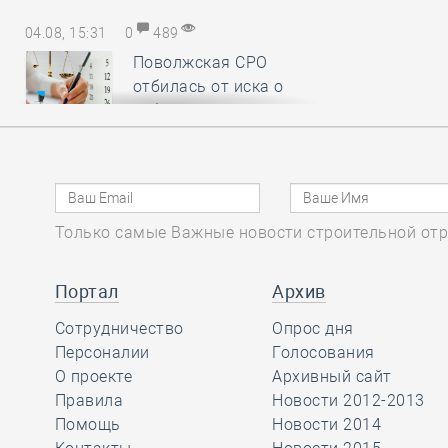
04.08, 15:31
0
489
Поволжская СРО
отбилась от иска о
субсидиарной
ответственности, убедив арбитраж
в пропуске истцом срока исковой
давности
Только самые Важные новости строительной отр
04.08, 14:19
0
217
Нацобъединение
Портал
Архив
изыскателей и
Сотрудничество
проектировщиков
Опрос дня
объявляет о приёме заявок на XI
Персоналии
Голосования
Международный
О проекте
Архивный сайт
профессиональный конкурс
Правила
Новости 2012-2013
НОПРИЗ на лучший проект
Помощь
Новости 2014