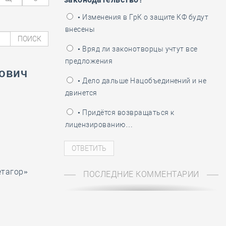
ень пограничника
• Изменения в ГрК о защите КФ будут
внесены
ПОИСК
• Вряд ли законотворцы учтут все
предложения
ович
• Дело дальше Нацобъединений и не
двинется
• Придётся возвращаться к
лицензированию…
етагор»
ПОСЛЕДНИЕ КОММЕНТАРИИ