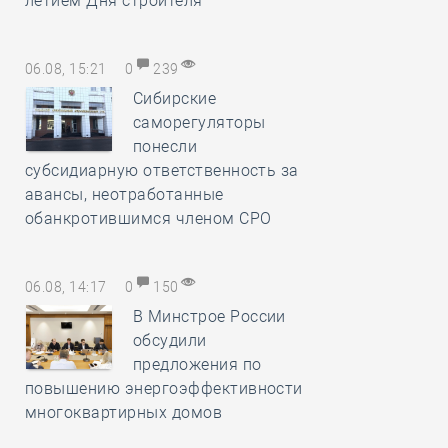
летием Дня строителя
06.08, 15:21
0
239
Сибирские
саморегуляторы
понесли
субсидиарную ответственность за
авансы, неотработанные
обанкротившимся членом СРО
06.08, 14:17
0
150
В Минстрое России
обсудили
предложения по
повышению энергоэффективности
многоквартирных домов