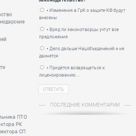
ень пограничника
• Изменения в ГрК о защите КФ будут
рство
внесены
снодарские
• Вряд ли законотворцы учтут все
предложения
лей
• Дело дальше Нацобъединений и не
двинется
сти
• Придётся возвращаться к
лицензированию…
ПОСЛЕДНИЕ КОММЕНТАРИИ
альника ПТО
уктора РК
ректора СП