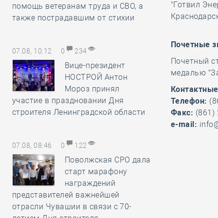
"Готвил Эне
помощь ветеранам труда и СВО, а
Краснодарск
также пострадавшим от стихии
П
очетные з
07.08, 10:12
0
234
Почетный ст
Вице-президент
медалью "За
НОСТРОЙ Антон
Мороз принял
Контактные
участие в праздновании Дня
Телефон:
(8
строителя Ленинградской области
Факс:
(861) 
e-mail:
info
07.08, 08:46
0
122
Поволжская СРО дала
старт марафону
награждений
представителей важнейшей
отрасли Чувашии в связи с 70-