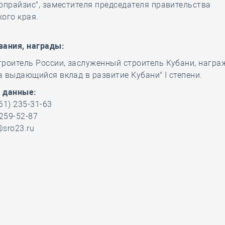
рпрайзис", заместителя председателя правительства
ого края.
ва
ния, награды:
роитель России, заслуженный строитель Кубани, награ
 выдающийся вклад в развитие Кубани" I степени.
 данные:
61) 235-31-63
259-52-87
@sro23.ru