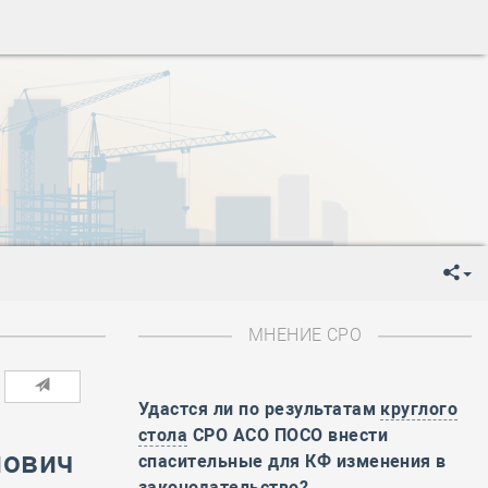
ень пограничника
-
День Строителя
-
День Государственного флага Российской Федерации
я
-
День знаний
-
День сотрудника органов внутренних дел РФ
-
День полного освобождения Ленинграда от фашистской
ень Весны и Труда
ень Победы!
ень пограничника
-
День Строителя
-
День Государственного флага Российской Федерации
МНЕНИЕ СРО
я
-
День знаний
-
День сотрудника органов внутренних дел РФ
-
День полного освобождения Ленинграда от фашистской
Удастся ли по результатам
круглого
стола
СРО АСО ПОСО внести
нович
ень Весны и Труда
спасительные для КФ изменения в
ень Победы!
законодательство?