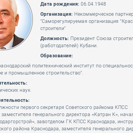
Дата рождения:
06.04.1948
28 мая
-
Д
Организация:
Некоммерческое партне
"Саморегулируемая организация "Кра
строители"
Должность:
Президент Союза строите
(работодателей) Кубани.
Образование:
аснодарский политехнический институт по специально
е и промышленное строительство".
ятельность:
ических наук.
еятельность:
лжности первого секретаря Советского райкома КПСС
 заместителя генерального директора «Катран К», нач
одаргорстрой», завотделом ГК КПСС Краснодара, инстр
кого района Краснодара, заместителя генерального ди