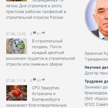
посвящённая 70-
летию Дня строителя и росту
престижа рабочих профессий в
строительной отрасли России
07.08, 12:00
0
91
В строительный
полдень. Почти
каждый десятый
Закончил Кр
россиянин трудится в строительной
"гражданско
отрасли или смежных сферах
Научная де
Доктор техн
07.08, 11:14
0
49
Трудовая д
Занимал до
СРО Удмуртии,
Краснодара,
Астрахани и
СМУ «Красн
Екатеринбурга
КПСС Советс
оказывают благотворительную