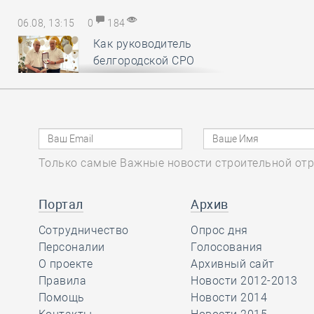
06.08, 13:15
0
184
Как руководитель
белгородской СРО
вручал орден
заслуженному строителю к его 90-
летнему юбилею
06.08, 12:20
0
375
Только самые Важные новости строительной отр
В строительный
полдень. Российские
Портал
Архив
студенты
отправились строить атомную
Сотрудничество
Опрос дня
станцию в Египет
Персоналии
Голосования
О проекте
Архивный сайт
Правила
Новости 2012-2013
06.08, 11:16
0
180
Помощь
Новости 2014