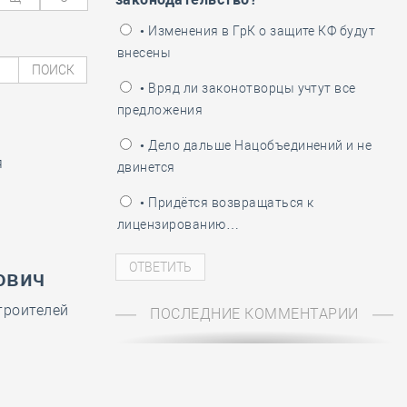
ень пограничника
• Изменения в ГрК о защите КФ будут
внесены
ПОИСК
• Вряд ли законотворцы учтут все
предложения
• Дело дальше Нацобъединений и не
я
двинется
• Придётся возвращаться к
лицензированию…
ович
троителей
ПОСЛЕДНИЕ КОММЕНТАРИИ