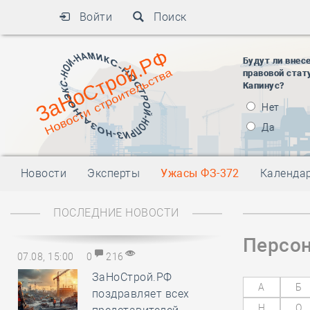
Войти
Поиск
Будут ли внес
правовой стат
Капинус?
Нет
Да
Новости
Эксперты
Ужасы ФЗ-372
Календа
ПОСЛЕДНИЕ НОВОСТИ
Персон
07.08, 15:00
0
216
ЗаНоСтрой.РФ
А
Б
поздравляет всех
Н
О