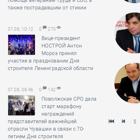
помощь ветеранам труда и СВО, а
также пострадавшим от стихии
07.08, 10:12
0
270
Вице-президент
НОСТРОЙ Антон
Мороз принял
участие в праздновании Дня
строителя Ленинградской области
07.08, 08:46
0
142
Поволжская СРО дала
старт марафону
награждений
представителей важнейшей
5
отрасли Чувашии в связи с 70-
летием Дня строителя