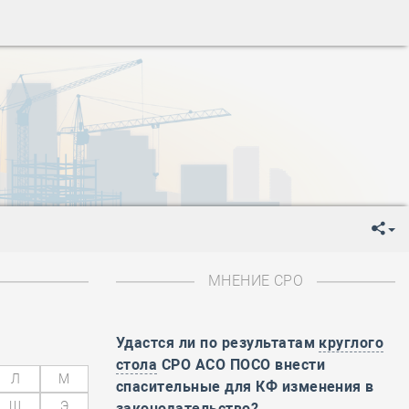
ень пограничника
-
День Строителя
-
День Государственного флага Российской Федерации
я
-
День знаний
-
День сотрудника органов внутренних дел РФ
-
День полного освобождения Ленинграда от фашистской
ень Весны и Труда
ень Победы!
ень пограничника
-
День Строителя
-
День Государственного флага Российской Федерации
МНЕНИЕ СРО
я
-
День знаний
-
День сотрудника органов внутренних дел РФ
-
День полного освобождения Ленинграда от фашистской
Удастся ли по результатам
круглого
стола
СРО АСО ПОСО внести
Л
М
ень Весны и Труда
спасительные для КФ изменения в
ень Победы!
Щ
Э
законодательство?