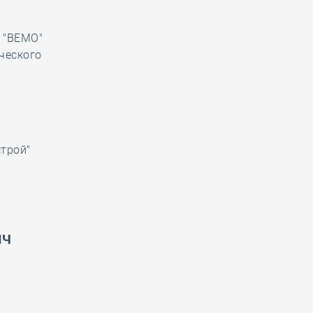
 "ВЕМО"
ческого
трой"
ич