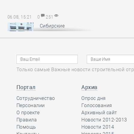
06.08, 15:21
0
251
Сибирские
саморегуляторы
понесли
субсидиарную ответственность за
авансы, неотработанные
обанкротившимся членом СРО
Только самые Важные новости строительной отр
06.08, 14:17
0
159
Портал
Архив
В Минстрое России
Сотрудничество
обсудили
Опрос дня
Персоналии
предложения по
Голосования
повышению энергоэффективности
О проекте
Архивный сайт
многоквартирных домов
Правила
Новости 2012-2013
Помощь
Новости 2014