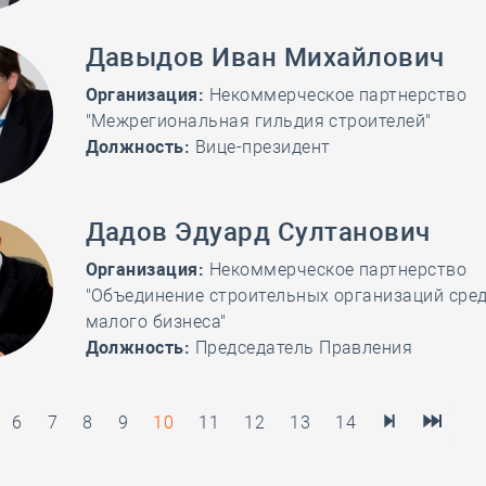
Давыдов Иван Михайлович
Организация:
Некоммерческое партнерство
"Межрегиональная гильдия строителей"
Должность:
Вице-президент
Дадов Эдуард Султанович
Организация:
Некоммерческое партнерство
"Объединение строительных организаций сред
малого бизнеса"
Должность:
Председатель Правления
6
7
8
9
10
11
12
13
14