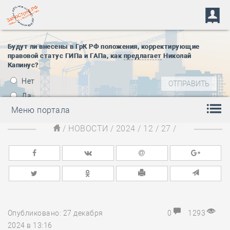
Будут ли внесены в ГрК РФ положения, корректирующие
правовой статус ГИПа и ГАПа, как
предлагает
Николай
Капинус?
Нет
Да
Меню портала
/
НОВОСТИ
/
2024
/
12
/
27
/
Опубликовано: 27 декабря
0
1293
2024 в 13:16