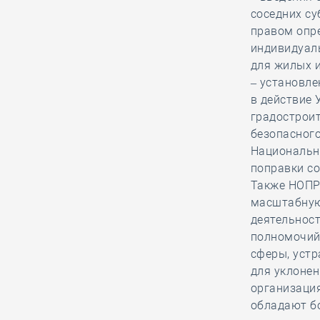
подрядчика в обнаруженных
соседних су
дефектах
правом опр
индивидуал
для жилых 
26.12, 12:10
0
1239
– установл
В строительный полдень. На
в действие 
Камчатке достроили новый
градострои
терминал главного аэропорта
безопасного
Национальн
поправки с
26.12, 11:22
0
1287
Также НОПР
масштабную
Средства компфондов московской
деятельност
и петербургской строительных СРО,
полномочий
исключённых из Единого реестра,
сферы, уст
поступили в НОСТРОЙ
для уклонен
организация
26.12, 10:14
0
1434
обладают б