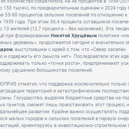
 их количество сократилось на 48 процентов в 1959-2010
о 153 тысяч), по предварительным оценкам к 2024 году
е 55-60 процентов сельских поселений по отношению к
 1959 года. При этом 36,4 процента оставшихся посел
о 10 жителей (12,7 процента – без населения). Эта тенд
щё при формировании
Никитой Хрущёвым
политики «ли
вных деревень», продолжается сегодня и значительно 
даром
, выступившим с идеей о том, что «Север заселён
о и содержать его смысла нет». Последователи этих иде
оддерживать только «точки роста», предпринимают уси
кому удушению большинства поселений.
НОПРИЗ отметил, что поддержка исключительно только 
деградации территорий и катастрофическим последстви
раны. Государство, выделяя бюджетные средства на по
ых пунктов, сможет лишь приостановить этот процесс, н
дальнейшее развитие. Крайне важно осуществлять под
ся малых городов и сельских поселений в первую очер
естиций, ориентируясь в инвестиционно-строительном 