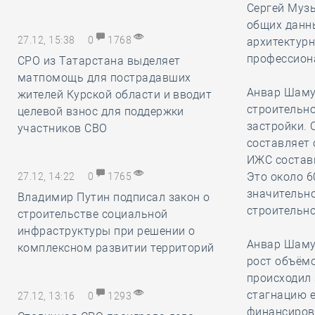
Сергей Муз
общих данн
27.12, 15:38
0
1768
архитектур
профессиона
СРО из Татарстана выделяет
матпомощь для пострадавших
Анвар Шаму
жителей Курской области и вводит
строительн
целевой взнос для поддержки
застройки. 
участников СВО
составляет 
ИЖС состави
Это около 6
27.12, 14:22
0
1765
значительн
Владимир Путин подписал закон о
строительно
строительстве социальной
инфраструктуры при решении о
Анвар Шаму
комплексном развитии территорий
рост объёмо
происходил 
стагнацию е
27.12, 13:16
0
1293
финансирова