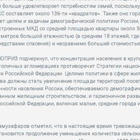
 больше удовлетворяет потребностям семей, поскольку
 составляет около 136-ти «квадратов». Также оно гор
ет целям и задачам демографической политики России,
остроенных МКД со средней площадью квартиры около 5
метров большой этажностью (в среднем 18 этажей, где
редствами спасения) и несравнимо большей стоимость
НОПРИЗ подчеркнул, что концентрация населения в кру
столичных агломерациях противоречит Стратегии нацио
ти Российской Федерации. Целями политики в сфере жи
тва должны стать увеличение площади территорий посе
нности населения России, обеспечиваемого демографи
анным жилищным строительством, и гармоничное разви
оссийской Федерации, включая малые, средние города и
амузафаров отметил, что в настоящее время тревожащ
тановится продолжение уменьшения количества сельск