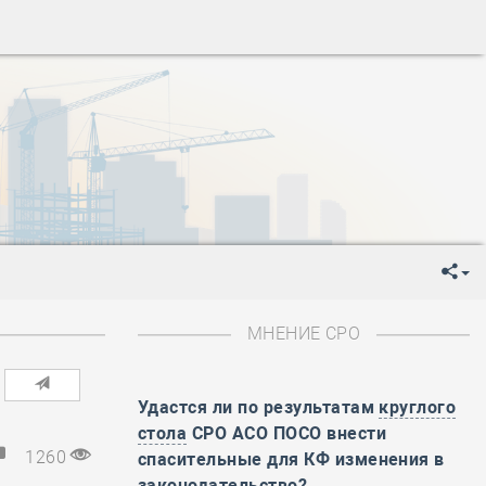
-
День Строителя
-
День Государственного флага Российской Федерации
я
-
День знаний
-
День сотрудника органов внутренних дел РФ
-
День полного освобождения Ленинграда от фашистской
ень Весны и Труда
ень Победы!
ень пограничника
-
День Строителя
-
День Государственного флага Российской Федерации
МНЕНИЕ СРО
я
-
День знаний
-
День сотрудника органов внутренних дел РФ
-
День полного освобождения Ленинграда от фашистской
Удастся ли по результатам
круглого
стола
СРО АСО ПОСО внести
ень Весны и Труда
1260
спасительные для КФ изменения в
ень Победы!
законодательство?