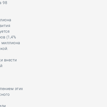
а 98
ллиона
вития
уется
ов (1,4%
5 миллиона
кой.
ки внести
ой
елением этих
сного
или