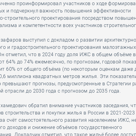
ыченко проинформировал участников о ходе формирова
ых и подчеркнул важность повышения эффективности
но-строительного проектирования посредством повыше
лизма и компетентности всех участников строительног
зафаров выступил с докладом о развитии архитектурно
ого и градостроительного проектирования малоэтажных
Он отметил, что в 2024 году доля ИЖС в общем объёме 
от 64% до 74% ежемесячно, по прогнозам, годовой пока
т 60% от общего объёма (по некоторым оценкам даже д
0,6 миллиона квадратных метров жилья. Эти показател
о превышают прогнозы, предусмотренные в Стратегии р
й отрасли до 2030 года с прогнозом до 2035 года.
хамедович обратил внимание участников заседания, ч
в строительства и покупки жилья в России в 2021-2023
за счёт самостоятельного развития населением ИЖС, н
го доходов и снижение объёмов государственного
ния. Докладчик отметил, что такое жильё более досту