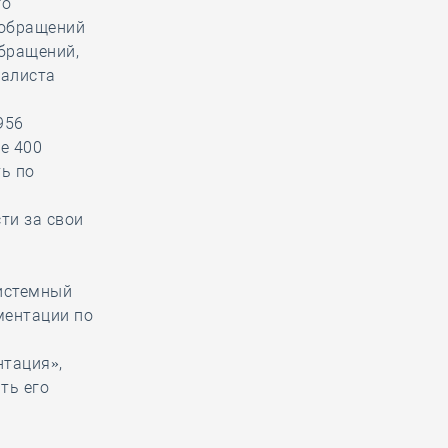
го
 обращений
бращений,
иалиста
956
е 400
ть по
ти за свои
системный
ментации по
нтация»,
ть его