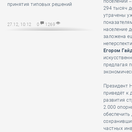
поселений –
принятия типовых решений
294 тысяч д
утрачены уж
показателям
27.12, 10:12
0
1269
население д
Директору СРО – на заметку! В
заложена е
наступающем 2025 году
неперспекти
упрощается порядок возмещения
Егором Гай
расходов на охрану труда
искусственн
предлагая п
экономичес
27.12, 08:51
0
1138
Марат Хуснуллин
Президент 
отметил, что объём
приведёт к 
работ в
развития ст
строительстве вырос более, чем на
2.000 опорн
32 процента с 2019 года
обеспечить 
сохранивших
частных инв
26.12, 15:46
0
1175