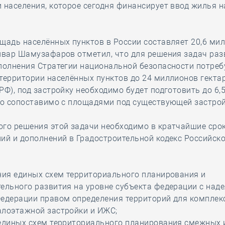
 населения, которое сегодня финансирует ввод жилья н
щадь населённых пунктов в России составляет 20,6 ми
нвар Шамузафаров отметил, что для решения задач раз
полнения Стратегии национальной безопасности потреб
территории населённых пунктов до 24 миллионов гектар
РФ), под застройку необходимо будет подготовить до 6,
то сопоставимо с площадями под существующей застрой
го решения этой задачи необходимо в кратчайшие сро
ий и дополнений в Градостроительной кодекс Российск
ния единых схем территориального планирования и
ельного развития на уровне субъекта федерации с над
Федерации правом определения территорий для комплек
алоэтажной застройки и ИЖС;
 единых схем территориального планирования смежных 