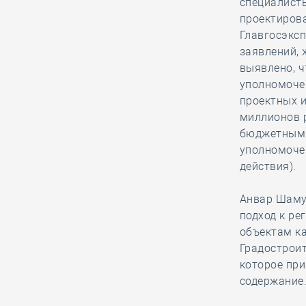
специалист
Директору СРО – на заметку! В
проектирова
каких случаях могут быть
Главгосэкс
изменены существенные условия
заявлений,
контракта в 2025 году
выявлено, ч
уполномоче
проектных и
26.12, 08:53
0
1470
миллионов р
В наступающем 2025 году стартует
бюджетным 
седьмой поток проекта
уполномочен
«Экспертиза будущего»
действия).
Анвар Шаму
25.12, 15:48
0
1536
подход к ре
Свердловская СРО получила
объектам ка
благодарственное письмо из
Градостроит
Аппарата представителя
которое при
Президента России за помощь
содержание
бойцам на передовой