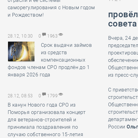
отрасли и её системы
саморегулирования с Новым годом
провёл
и Рождеством!
совета
28.12, 10:30
0
1963
Вчера, 24 д
Срок выдачи займов
председате
из средств
проектиро
компенсационных
обеспечени
фондов членам СРО продлён до 1
Общественн
января 2026 года
из пресс-с
С приветст
28.12, 08:53
0
1799
строительс
Общественн
В канун Нового года СРО из
строительс
Поморья организовала концерт
департамен
для ветеранов-строителей и
России
Оль
принимала поздравления по
случаю собственного 15-летия