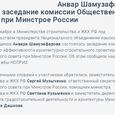
28 мая
-
Д
Анвар Шамузаф
 заседание комиссии Обществе
 при Минстрое России
екабря в Министерстве строительства и ЖКХ РФ под
льством президента Национального объединения изыска
вщиков
Анвара Шамузафарова
состоялось заседание ко
ю эффективности архитектурно-строительного проекти
ого совета при Минстрое России. Об этом сообщили на
лужбы НОПРИЗ.
венными словами к участникам обратились заместитель
тва и ЖКХ РФ
Сергей Музыченко
, ответственный секрет
ого совета при Минстрое России, помощник министра
тва и ЖКХ РФ
Светлана Кузьменко
и заместитель дирек
та градостроительной деятельности и архитектуры Мин
га Дашкова
.