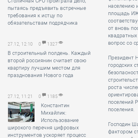
Столичная СРО проиграла дело,
населению и
пытаясь предъявить встречные
площадь ИЖС
требования к истцу по
соответству
обязательствам подрядчика
от вновь п
квадратных 
вопрос со с
27.12, 12:10
0
1327
В строительный полдень. Каждый
Президент 
второй россиянин считает свою
городских 
квартиру лучшим местом для
безопаснос
празднования Нового года
строительс
роста числе
ориентиров
27.12, 11:21
0
1185
поселений Р
Константин
поселения.
Михайлик:
Использование
Господин Ш
широкого перечня цифровых
фактором с
инструментов ускоряет процесс