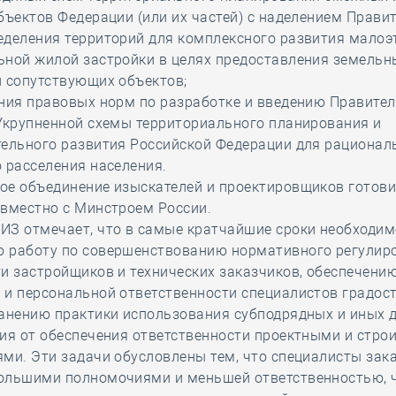
бъектов Федерации (или их частей) с наделением Прави
еделения территорий для комплексного развития малоэ
ьной жилой застройки в целях предоставления земельн
и сопутствующих объектов;
ения правовых норм по разработке и введению Правите
Укрупненной схемы территориального планирования и
тельного развития Российской Федерации для рационал
 расселения населения.
ое объединение изыскателей и проектировщиков готов
овместно с Минстроем России.
ИЗ отмечает, что в самые кратчайшие сроки необходим
 работу по совершенствованию нормативного регулир
и застройщиков и технических заказчиков, обеспечени
 и персональной ответственности специалистов градос
ранению практики использования субподрядных и иных 
ия от обеспечения ответственности проектными и стр
ми. Эти задачи обусловлены тем, что специалисты зак
ольшими полномочиями и меньшей ответственностью, 