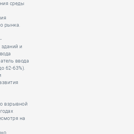
ния среды
ния
о рынка.
-
 зданий и
ввода
затель ввода
о 62-63%).
и
азвития
то взрывной
 годах
есмотря на
пно