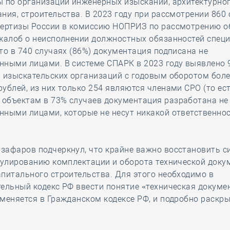
ы по организации инженерных изысканий, архитектурно
ния, строительства. В 2023 году при рассмотрении 860
пертизы России в комиссию НОПРИЗ по рассмотрению о
 жалоб о неисполнении должностных обязанностей спец
то в 740 случаях (86%) документация подписана не
нными лицами. В системе СПАРК в 2023 году выявлено 
 изыскательских организаций с годовым оборотом боле
ублей, из них только 254 являются членами СРО (то ес
объектам в 73% случаев документация разработана не
ными лицами, которые не несут никакой ответственнос
зафаров подчеркнул, что крайне важно восстановить 
гулированию комплектации и оборота технической доку
питального строительства. Для этого необходимо в
ельный кодекс РФ ввести понятие «техническая докуме
меняется в Гражданском кодексе РФ, и подробно раскры
.