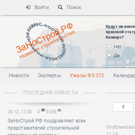
Войти
Поиск
Будут ли внес
правовой стат
Капинус?
Нет
Да
Новости
Эксперты
Ужасы ФЗ-372
Календа
ПОСЛЕДНИЕ НОВОСТИ
28.12, 12:00
0
5536
ЗаНоСтрой.РФ поздравляет всех
Опубликован
представителей строительной
11:24