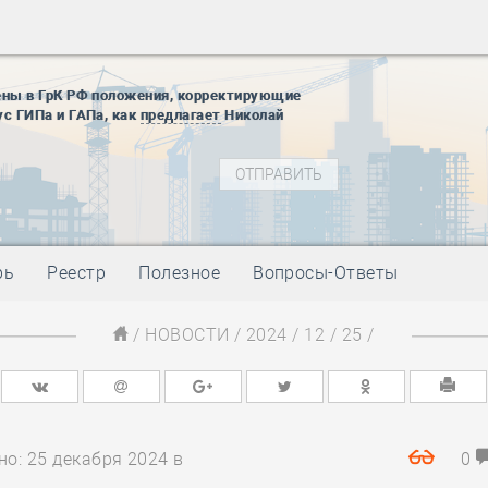
12 августа
22 августа
01 сентябр
ены в ГрК РФ положения, корректирующие
10 ноября
ус ГИПа и ГАПа, как
предлагает
Николай
27 января
блокады
01 мая
-
Д
09 мая
-
Д
28 мая
-
Д
рь
Реестр
Полезное
Вопросы-Ответы
12 августа
22 августа
/
НОВОСТИ
/
2024
/
12
/
25
/
01 сентябр
10 ноября
27 января
блокады
01 мая
-
Д
о: 25 декабря 2024 в
0
09 мая
-
Д