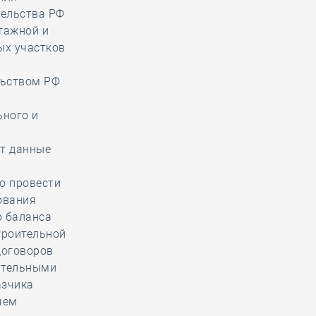
тельства РФ
тажной и
ых участков
льством РФ
ьного и
ит данные
о провести
ования
ю баланса
троительной
договоров
оительными
азчика
чем