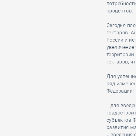
потребности
Удмуртская СРО намерена
процентов.
избавить своих участников от
«куцых смет» с целью повысить
Сегодня пло
заработную плату строителей
гектаров. А
России и ис
увеличение 
26.12, 14:24
0
1302
территории 
Ирек Файзуллин
гектаров, ч
вместе с членами
Кабмина принимает
Для успешно
участие во Всероссийской акции
ряд изменен
«Ёлка желаний»
Федерации:
– для введе
26.12, 13:18
0
1231
градостроит
Новгородская СРО избежала
субъектов 
субсидиарной ответственности,
развития м
поскольку истец не доказал вину
– введения