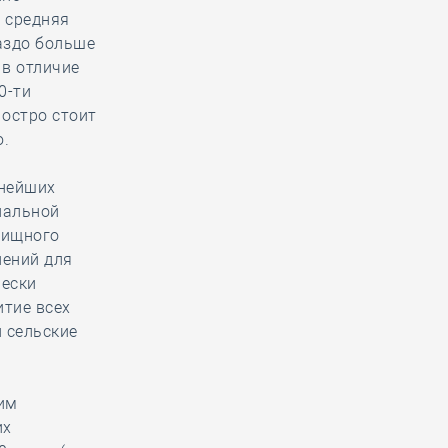
 средняя
аздо больше
 в отличие
0-ти
 остро стоит
ю.
пнейших
нальной
лищного
лений для
чески
тие всех
 сельские
им
их