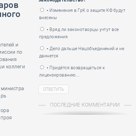
ень пограничника
аров
• Изменения в ГрК о защите КФ будут
нного
внесены
• Вряд ли законотворцы учтут все
предложения
телей и
• Дело дальше Нацобъединений и не
миссии по
двинется
рования
ши коллеги
• Придётся возвращаться к
лицензированию…
 министра
арь
ПОСЛЕДНИЕ КОММЕНТАРИИ
тора
строя