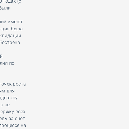
 годах (с
 были
ений имеют
енция была
квидации
обострена
й,
лия по
точек роста
ям для
ддержку
о не
держку всех
едь за счет
процессе на