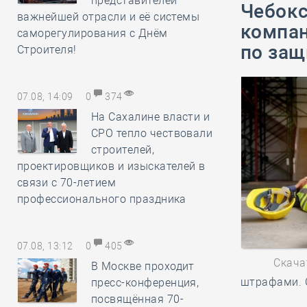
представителей
Чебокс
важнейшей отрасли и её системы
компан
саморегулирования с Днём
по защ
Строителя!
07.08, 14:09
0
374
На Сахалине власти и
СРО тепло чествовали
строителей,
проектировщиков и изыскателей в
связи с 70-летием
профессионального праздника
07.08, 13:12
0
405
Скача
В Москве проходит
штрафами. 
пресс-конференция,
посвящённая 70-