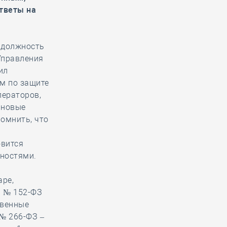
тветы на
 должность
Управления
ил
м по защите
ператоров,
ановые
омнить, что
овится
ностями.
аре,
а № 152-ФЗ
твенные
 № 266-ФЗ –