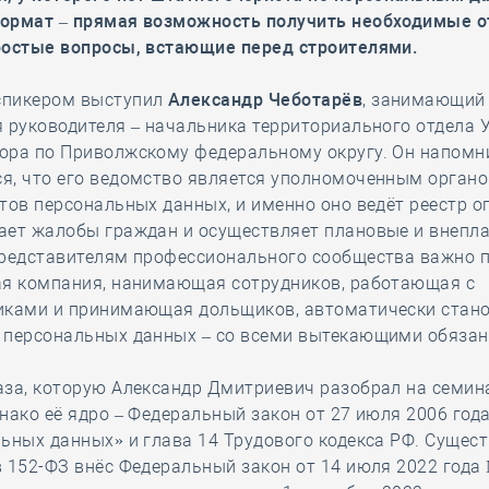
ормат – прямая возможность получить необходимые о
ростые вопросы, встающие перед строителями.
пикером выступил
Александр Чеботарёв
, занимающий
 руководителя – начальника территориального отдела 
ора по Приволжскому федеральному округу. Он напомн
я, что его ведомство является уполномоченным органо
тов персональных данных, и именно оно ведёт реестр о
ает жалобы граждан и осуществляет плановые и внепл
Представителям профессионального сообщества важно п
ая компания, нанимающая сотрудников, работающая с
иками и принимающая дольщиков, автоматически стан
 персональных данных – со всеми вытекающими обязан
за, которую Александр Дмитриевич разобрал на семин
нако её ядро – Федеральный закон от 27 июля 2006 год
ьных данных» и глава 14 Трудового кодекса РФ. Сущес
 152-ФЗ внёс Федеральный закон от 14 июля 2022 года