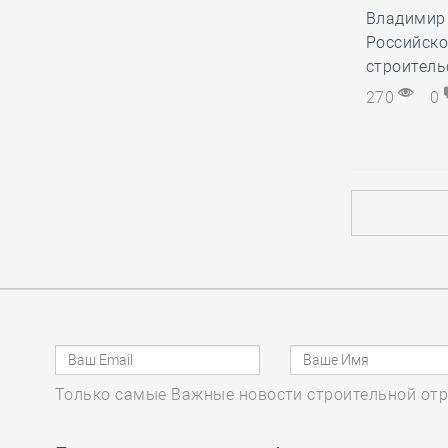
Анвар Шамузафаров
Владимир 
провёл заседание
Российско
Ассамблеи
строительс
региональных общественных
270
0
советов в сферах строительства и
ЖКХ
05.08, 15:26
0
390
Как томской СРО и
НОСТРОЙ удалось
отстоять КФ ОДО,
добившись отказа в иске почти на
28,6 миллиона рублей
05.08, 14:18
0
415
Только самые Важные новости строительной отр
Руководству
Национального