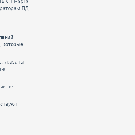
ть с 1 марта
ператорам ПД
паний.
, которые
р, указаны
ция
ии не
тствуют