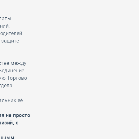
алаты
ний,
водителей
 защите
стве между
ъединение
ую Торгово-
тдела
альник её
я не просто
изий, с
анным,