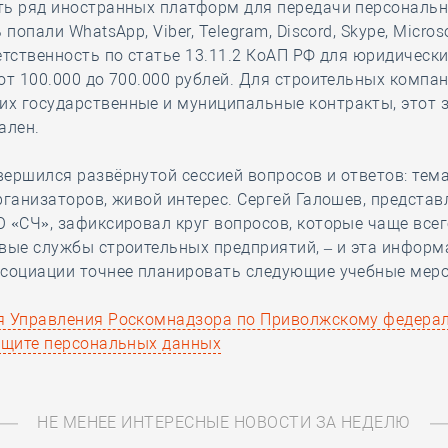
ть ряд иностранных платформ для передачи персональ
 попали WhatsApp, Viber, Telegram, Discord, Skype, Micros
етственность по статье 13.11.2 КоАП РФ для юридически
от 100.000 до 700.000 рублей. Для строительных компан
х государственные и муниципальные контракты, этот 
ален.
ершился развёрнутой сессией вопросов и ответов: тем
рганизаторов, живой интерес. Сергей Галошев, предста
 «СЧ», зафиксировал круг вопросов, которые чаще всег
вые службы строительных предприятий, – и эта информ
ссоциации точнее планировать следующие учебные мер
я Управления Роскомнадзора по Приволжскому федера
защите персональных данных
НЕ МЕНЕЕ ИНТЕРЕСНЫЕ НОВОСТИ ЗА НЕДЕЛЮ