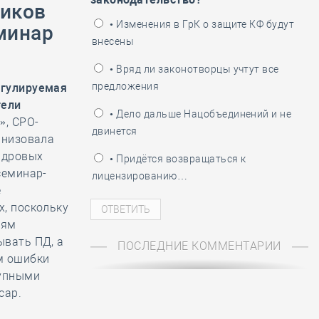
виков
ень пограничника
• Изменения в ГрК о защите КФ будут
минар
внесены
• Вряд ли законотворцы учтут все
предложения
егулируемая
тели
• Дело дальше Нацобъединений и не
», СРО-
двинется
анизовала
адровых
• Придётся возвращаться к
семинар-
лицензированию…
е
, поскольку
иям
ывать ПД, а
ПОСЛЕДНИЕ КОММЕНТАРИИ
м ошибки
рупными
сар.