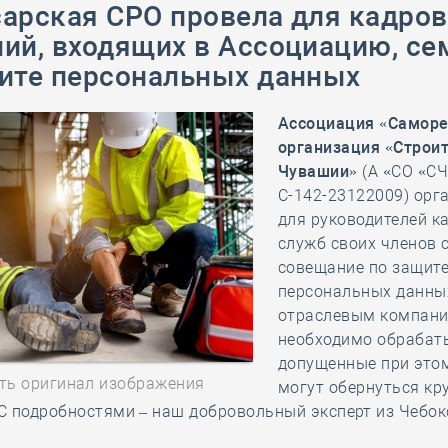
арская СРО провела для кадро
28 мая
-
Д
ий, входящих в Ассоциацию, се
ите персональных данных
Ассоциация «Самор
организация «Строи
Чувашии»
(А «СО «СЧ
С-142-23122009) орг
для руководителей к
служб своих членов 
совещание по защит
персональных данных
отраслевым компан
необходимо обрабат
допущенные при это
ть оригинал изображения
могут обернуться к
С подробностями – наш добровольный эксперт из Чебок