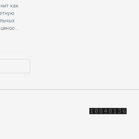
нит как
метную
альных
ценоо...