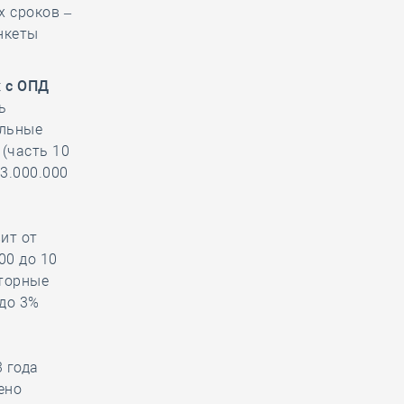
х сроков –
нкеты
х с ОПД
ь
альные
 (часть 10
 3.000.000
ит от
00 до 10
вторные
до 3%
 года
ено