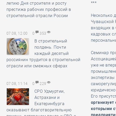
***
летию Дня строителя и росту
престижа рабочих профессий в
Несколько 
строительной отрасли России
Чувашской Р
входящих в 
07.08, 12:00
0
353
кадровых сл
персональн
В строительный
полдень. Почти
Семинар пр
каждый десятый
Ассоциацие
россиянин трудится в строительной
уже не впер
отрасли или смежных сферах
промышленн
экспертизы
саморегули
07.08, 11:14
0
229
юридическо
СРО Удмуртии,
Его присутс
Астрахани и
организует 
Екатеринбурга
которыми с
оказывают благотворительную
предприяти