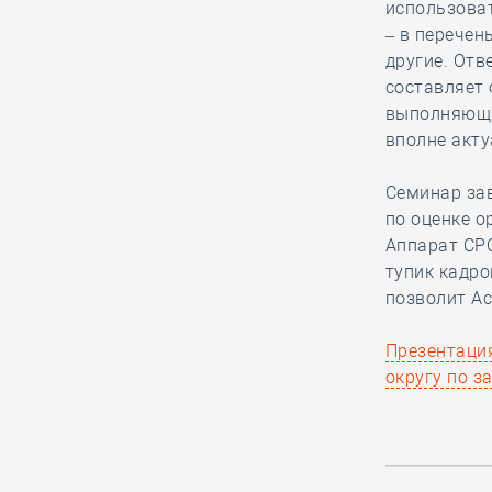
использова
результаты
– в перечень
деятельности по
другие. Отв
импортозамещению
составляет 
стройматериалов на
выполняющи
Всероссийском медиафоруме
вполне акту
«Строим будущее России»
Семинар зав
по оценке о
06.08, 10:14
0
281
Аппарат СРО
СРО из Северной
тупик кадро
столицы частично
позволит А
ответила по
субсидиарному иску за вред,
Презентаци
причинённый подрядчиком в ходе
округу по 
капремонта МКД
06.08, 08:48
0
139