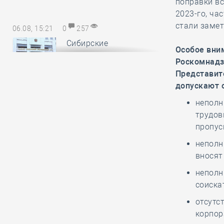
поправки вс
2023-го, ча
стали замет
06.08, 15:21
0
257
Сибирские
Особое вни
саморегуляторы
Роскомнадз
понесли
Представит
субсидиарную ответственность за
допускают 
авансы, неотработанные
неполн
обанкротившимся членом СРО
трудов
пропус
06.08, 14:17
0
164
неполн
В Минстрое России
вносят
обсудили
неполн
предложения по
соиска
повышению энергоэффективности
многоквартирных домов
отсутс
корпор