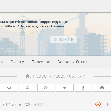
12 августа
22 августа
01 сентябр
ены в ГрК РФ положения, корректирующие
ус ГИПа и ГАПа, как
предлагает
Николай
10 ноября
27 января
блокады
01 мая
-
Д
09 мая
-
Д
28 мая
-
Д
рь
Реестр
Полезное
Вопросы-Ответы
12 августа
22 августа
/
НОВОСТИ
/
2026
/
06
/
04
/
01 сентябр
10 ноября
27 января
блокады
01 мая
-
Д
о: 04 июня 2026 в 13:15
0
09 мая
-
Д