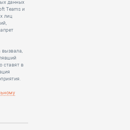
ных данных
oft Teams и
х лиц
ий,
запрет
а вызвала,
влявший
о ставят в
ация
оприятия.
льному