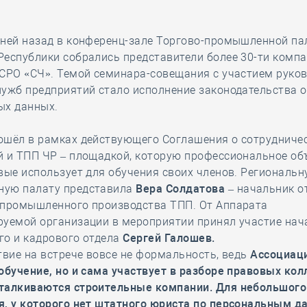
дней назад в конференц-зале Торгово-промышленной п
еспублики собрались представители более 30-ти компа
СРО «СЧ». Темой семинара-совещания с участием руко
ужб предприятий стало исполнение законодательства о
ых данных.
ошёл в рамках действующего Соглашения о сотрудниче
й и ТПП ЧР – площадкой, которую профессиональное об
вые использует для обучения своих членов. Региональн
ую палату представила
Вера Солдатова
– начальник о
 промышленного производства ТПП. От Аппарата
руемой организации в мероприятии принял участие нач
го и кадрового отдела
Сергей Галошев.
твие на встрече вовсе не формальность, ведь
Ассоциаци
обучение, но и сама участвует в разборе правовых колл
талкиваются строительные компании. Для небольшого
я, у которого нет штатного юриста по персональным д