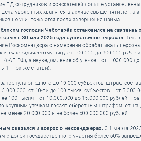
ие ПД сотрудников и соискателей дольше установленны
 дела уволенных хранятся в архиве свыше пяти лет, а а
иков не уничтожаются после завершения найма.
блоком господин Чеботарёв остановился на связанны
торые с 30 мая 2025 года существенно выросли.
Тепер
ние Роскомнадзора о намерении обрабатывать персон
дится юридическому лицу от 100.000 до 300.000 рублей
1 КоАП РФ), а неуведомление об утечке – от 1.000.000 до
ть 11 той же статьи).
 затронула от одного до 10.000 субъектов, штраф состав
 5.000.000; от 10-ти до 100 тысяч субъектов – от 5.000.0
олее 100 тысяч – от 10.000.000 до 15.000.000 рублей. По
по крупным утечкам грозят оборотным штрафом: от 1% 
 не менее 20.000.000 и не более 500.000.000 рублей.
ым оказался и вопрос о мессенджерах.
С 1 марта 2023
м с долей государственного участия более 50% запрещ