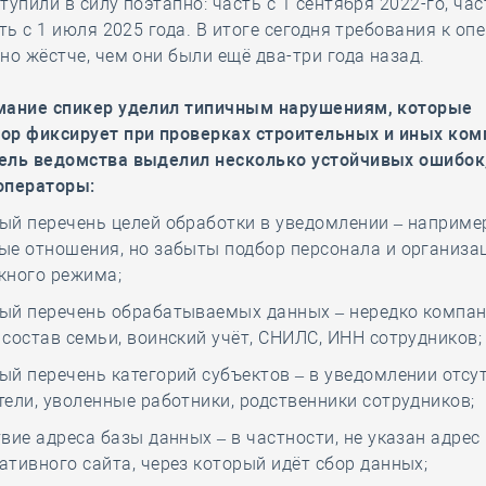
тупили в силу поэтапно: часть с 1 сентября 2022-го, час
сть с 1 июля 2025 года. В итоге сегодня требования к о
но жёстче, чем они были ещё два-три года назад.
мание спикер уделил типичным нарушениям, которые
ор фиксирует при проверках строительных и иных ком
ель ведомства выделил несколько устойчивых ошибок
операторы:
ый перечень целей обработки в уведомлении – наприме
ые отношения, но забыты подбор персонала и организа
кного режима;
ый перечень обрабатываемых данных – нередко компан
 состав семьи, воинский учёт, СНИЛС, ИНН сотрудников;
ый перечень категорий субъектов – в уведомлении отсу
тели, уволенные работники, родственники сотрудников;
твие адреса базы данных – в частности, не указан адрес
ативного сайта, через который идёт сбор данных;