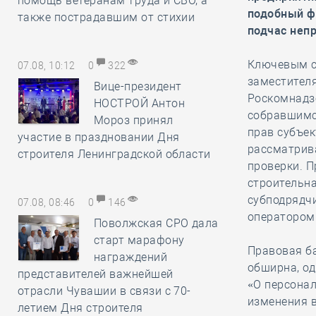
помощь ветеранам труда и СВО, а
подобный ф
также пострадавшим от стихии
подчас неп
Ключевым с
07.08, 10:12
0
322
заместителя
Вице-президент
Роскомнадз
НОСТРОЙ Антон
собравшимс
Мороз принял
прав субъек
участие в праздновании Дня
рассматрив
строителя Ленинградской области
проверки. 
строительн
субподрядч
07.08, 08:46
0
146
оператором
Поволжская СРО дала
старт марафону
Правовая ба
награждений
обширна, од
представителей важнейшей
«О персонал
отрасли Чувашии в связи с 70-
изменения в
летием Дня строителя