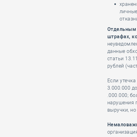
хранен
06.08, 13:15
0
228
личные
Как руководитель
отказн
белгородской СРО
Отдельным 
вручал орден
штрафах, ко
заслуженному строителю к его 90-
неуведомле
летнему юбилею
данные обхо
статьи 13.1
рублей (час
06.08, 12:20
0
392
В строительный
Если утечка
полдень. Российские
3.000.000 до
студенты
.000.000; б
отправились строить атомную
нарушения 
станцию в Египет
выручки, но
Немаловажн
06.08, 11:16
0
195
организация
НОСТРОЙ представил