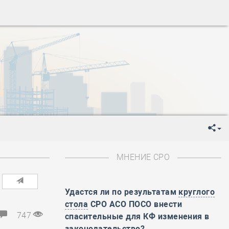
-
День Строителя
-
День Государственного флага Российской Федерации
я
-
День знаний
-
День сотрудника органов внутренних дел РФ
-
День полного освобождения Ленинграда от фашистской
ень Весны и Труда
ень Победы!
ень пограничника
-
День Строителя
-
День Государственного флага Российской Федерации
МНЕНИЕ СРО
я
-
День знаний
-
День сотрудника органов внутренних дел РФ
-
День полного освобождения Ленинграда от фашистской
Удастся ли по результатам
круглого
стола
СРО АСО ПОСО внести
ень Весны и Труда
747
спасительные для КФ изменения в
ень Победы!
законодательство?