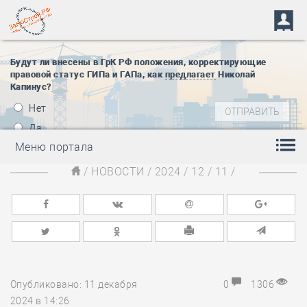
Будут ли внесены в ГрК РФ положения, корректирующие
правовой статус ГИПа и ГАПа, как
предлагает
Николай
Капинус?
Нет
Да
Меню портала
/
НОВОСТИ
/
2024
/
12
/
11
/
Опубликовано: 11 декабря
0
1306
2024 в 14:26